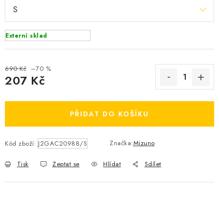
OBLÍBENÉ DROBNOSTI
ZNAČKY
Externí sklad
Ceník dopravy
Moje objednávka
690 Kč
–70 %
207 Kč
Jak vyměnit nebo vrátit zboží
Jak reklamovat
Měrná cena:
Obchodní podmínky
Velikostní tabulky
Ochrana osobních údajů
Zásady používání souborů cookies
PŘIDAT DO KOŠÍKU
Kontakt
Značka:
Mizuno
Kód zboží:
J2GAC20988/S
Tisk
Zeptat se
Hlídat
Sdílet