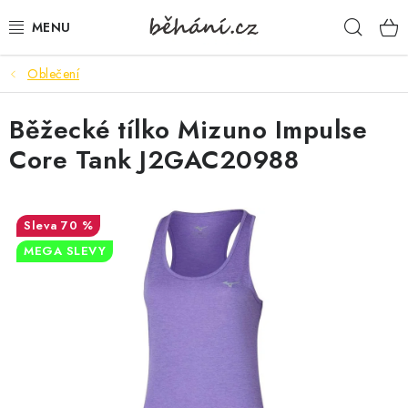
Přejít
Hleda
na
obsah
Oblečení
BOTY PÁNSKÉ
Běžecké tílko Mizuno Impulse
BOTY DÁMSKÉ
Core Tank J2GAC20988
PÁNSKÉ OBLEČENÍ
DÁMSKÉ OBLEČENÍ
70 %
MEGA SLEVY
DOPLŇKY
DÁRKOVÉ POUKAZY
VELIKOSTNÍ TABULKY