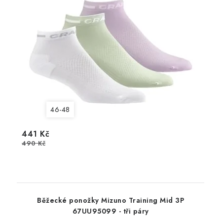
46-48
441 Kč
490 Kč
Běžecké ponožky Mizuno Training Mid 3P
67UU95099 - tři páry