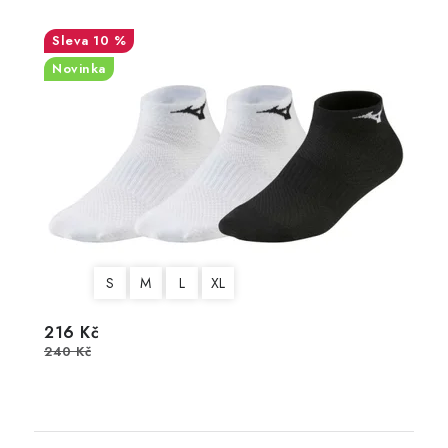
10 %
Novinka
S
M
L
XL
216 Kč
240 Kč