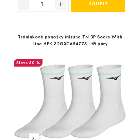
Tréninkové ponožky Mizuno TN 3P Socks With
Line 6PK 32GXCA54Z73 - tři páry
30 %
XL