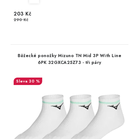
203 Kč
290 Kč
Běžecké ponožky Mizuno TN Mid 3P With Line
6PK 32GXCA25Z73 - tři páry
30 %