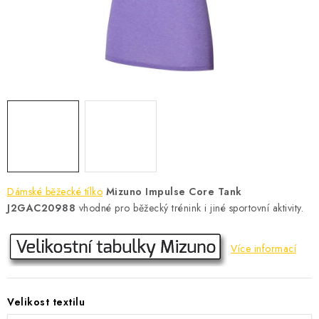
KONTAKT
BOTY DĚTSKÉ
OBLEČENÍ
VÝŽIVA
SPORTY
MEGA SLEVY
Dámské běžecké tílko
Mizuno Impulse Core Tank
J2GAC20988
vhodné pro běžecký trénink i jiné sportovní aktivity.
NOVINKY
Více informací
NOVINKY MIZUNO
NOVINKY INOV-8
Velikost textilu