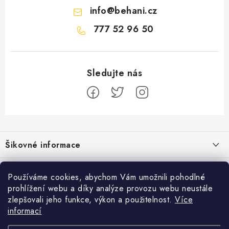
info
@
behani.cz
777 52 96 50
Z
á
Šikovné informace
p
a
Ceník dopravy
Běžecké zajímavosti
t
Používáme cookies, abychom Vám umožnili pohodlné
Moje objednávka
prohlížení webu a díky analýze provozu webu neustále
í
Proč jít běhat právě o víkendu?
Přijímáme online platby
zlepšovali jeho funkce, výkon a použitelnost.
Více
Jak vyměnit nebo vrátit zboží
informací
Bolest holeně nemusí znamenat zánět okostice
Facebook
Jak reklamovat