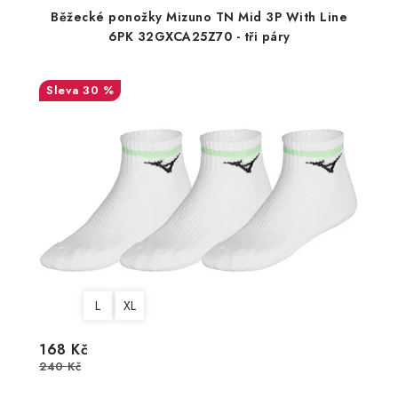
Běžecké ponožky Mizuno TN Mid 3P With Line
6PK 32GXCA25Z70 - tři páry
30 %
L
XL
168 Kč
240 Kč