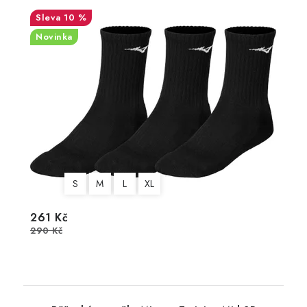
10 %
Novinka
S
M
L
XL
261 Kč
290 Kč