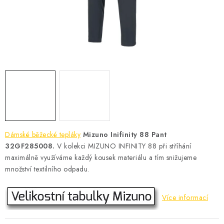
KONTAKT
BOTY DĚTSKÉ
OBLEČENÍ
VÝŽIVA
SPORTY
MEGA SLEVY
Dámské běžecké tepláky
Mizuno Inifinity 88 Pant
32GF285008.
V kolekci MIZUNO INFINITY 88 při stříhání
NOVINKY
maximálně využíváme každý kousek materiálu a tím snižujeme
množství textilního odpadu.
NOVINKY MIZUNO
Více informací
NOVINKY INOV-8