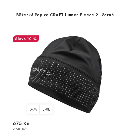
Běžecká čepice CRAFT Lumen Fleece 2 - černá
10 %
S-M
L-XL
675 Kč
750 Kč