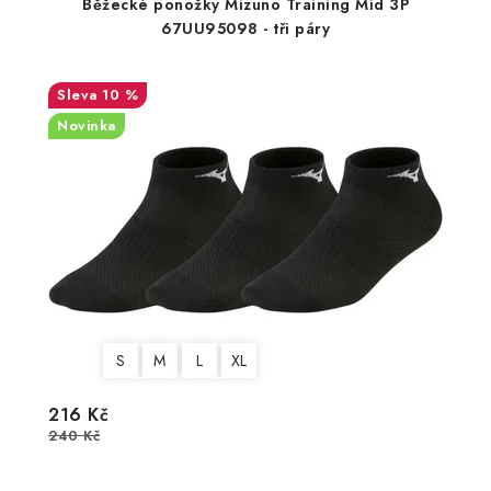
Běžecké ponožky Mizuno Training Mid 3P
67UU95098 - tři páry
10 %
Novinka
S
M
L
XL
216 Kč
240 Kč