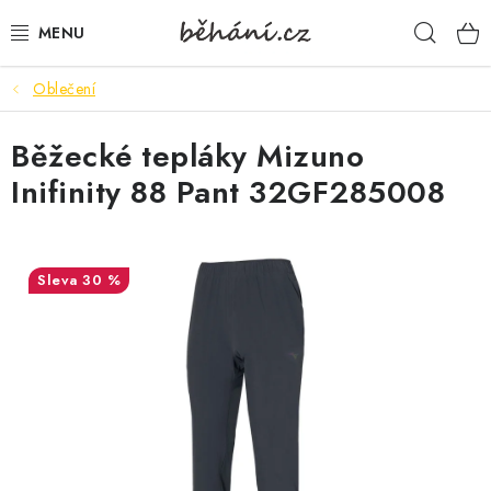
Přejít
Hleda
na
obsah
Oblečení
BOTY PÁNSKÉ
Běžecké tepláky Mizuno
BOTY DÁMSKÉ
Inifinity 88 Pant 32GF285008
PÁNSKÉ OBLEČENÍ
DÁMSKÉ OBLEČENÍ
30 %
DOPLŇKY
DÁRKOVÉ POUKAZY
VELIKOSTNÍ TABULKY