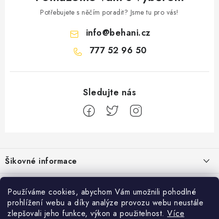
Potřebujete s něčím poradit? Jsme tu pro vás!
info
@
behani.cz
777 52 96 50
Z
á
Šikovné informace
p
a
Ceník dopravy
Běžecké zajímavosti
t
Používáme cookies, abychom Vám umožnili pohodlné
Moje objednávka
prohlížení webu a díky analýze provozu webu neustále
í
Proč jít běhat právě o víkendu?
Přijímáme online platby
zlepšovali jeho funkce, výkon a použitelnost.
Více
Jak vyměnit nebo vrátit zboží