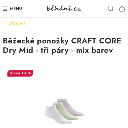
Přejít
Hleda
na
obsah
Oblečení
BOTY PÁNSKÉ
Běžecké ponožky CRAFT CORE
BOTY DÁMSKÉ
Dry Mid - tři páry - mix barev
PÁNSKÉ OBLEČENÍ
DÁMSKÉ OBLEČENÍ
10 %
DOPLŇKY
DÁRKOVÉ POUKAZY
VELIKOSTNÍ TABULKY