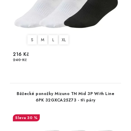
S
M
L
XL
216 Kč
240 Kč
Běžecké ponožky Mizuno TN Mid 3P With Line
6PK 32GXCA25Z73 - tři páry
30 %