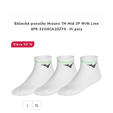
Běžecké ponožky Mizuno TN Mid 3P With Line
6PK 32GXCA25Z70 - tři páry
30 %
L
XL