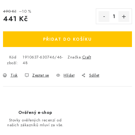
OBLÍBENÉ DROBNOSTI
490 Kč
–10 %
441 Kč
ZNAČKY
Měrná cena:
Ceník dopravy
Moje objednávka
PŘIDAT DO KOŠÍKU
Jak vyměnit nebo vrátit zboží
Jak reklamovat
Kód
1910637-630746/46-
Značka:
Craft
Obchodní podmínky
Velikostní tabulky
zboží:
48
Ochrana osobních údajů
Zásady používání souborů cookies
Tisk
Zeptat se
Hlídat
Sdílet
Kontakt
Ověřený e-shop
Stovky ověřených recenzí od
našich zákazníků mluví za vše.