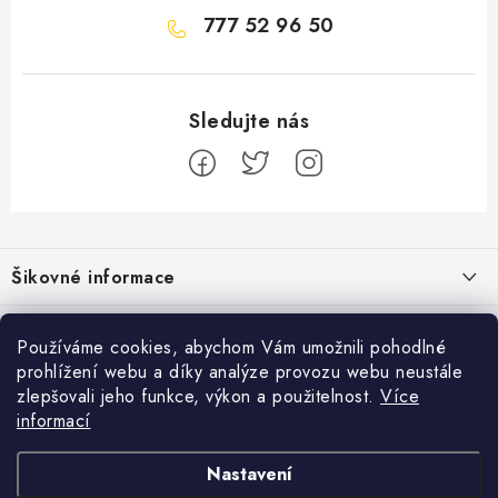
777 52 96 50
Z
á
Šikovné informace
p
a
Ceník dopravy
Běžecké zajímavosti
t
Používáme cookies, abychom Vám umožnili pohodlné
Moje objednávka
prohlížení webu a díky analýze provozu webu neustále
í
Proč jít běhat právě o víkendu?
Přijímáme online platby
zlepšovali jeho funkce, výkon a použitelnost.
Více
Jak vyměnit nebo vrátit zboží
informací
Bolest holeně nemusí znamenat zánět okostice
Facebook
Jak reklamovat
Nastavení
Jak běhat s rychlejším parťákem
Obchodní podmínky
Pánské běžecké boty
Dámské běžecké boty
Běžecké boty