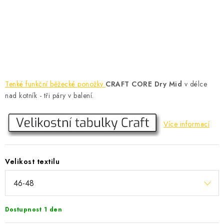
KONTAKT
BOTY DĚTSKÉ
OBLEČENÍ
VÝŽIVA
Tenké funkční běžecké ponožky
CRAFT CORE Dry Mid
v délce
nad kotník - tři páry v balení.
SPORTY
Více informací
MEGA SLEVY
NOVINKY
Velikost textilu
NOVINKY MIZUNO
NOVINKY INOV-8
Dostupnost 1 den