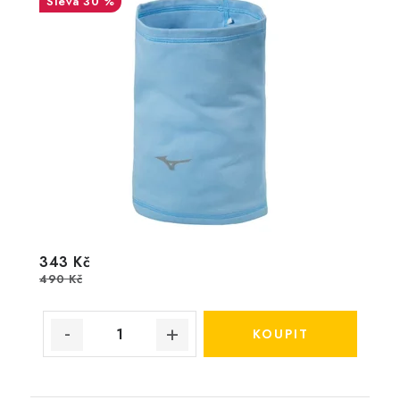
30 %
343 Kč
490 Kč