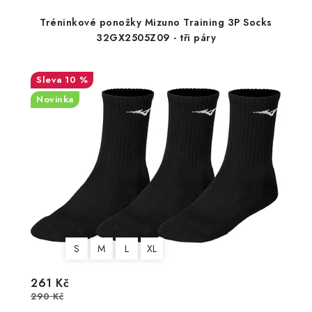
Tréninkové ponožky Mizuno Training 3P Socks
32GX2505Z09 - tři páry
10 %
Novinka
S
M
L
XL
261 Kč
290 Kč