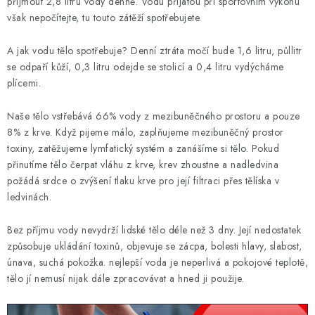
KONTAKT
přijmout 2,8 litru vody denně. Vodu přijatou při sportovním výkonu
však nepočítejte, tu touto zátěží spotřebujete.
BOTY DĚTSKÉ
A jak vodu tělo spotřebuje? Denní ztráta močí bude 1,6 litru, půllitr
se odpaří kůží, 0,3 litru odejde se stolicí a 0,4 litru vydýcháme
OBLEČENÍ
plícemi.
VÝŽIVA
Naše tělo vstřebává 66% vody z mezibuněčného prostoru a pouze
8% z krve. Když pijeme málo, zaplňujeme mezibuněčný prostor
SPORTY
toxiny, zatěžujeme lymfatický systém a zanášíme si tělo. Pokud
přinutíme tělo čerpat vláhu z krve, krev zhoustne a nadledvina
požádá srdce o zvýšení tlaku krve pro její filtraci přes tělíska v
MEGA SLEVY
ledvinách.
NOVINKY
Bez příjmu vody nevydrží lidské tělo déle než 3 dny. Její nedostatek
způsobuje ukládání toxinů, objevuje se zácpa, bolesti hlavy, slabost,
NOVINKY MIZUNO
únava, suchá pokožka. nejlepší voda je neperlivá a pokojové teplotě,
tělo jí nemusí nijak dále zpracovávat a hned ji použije.
NOVINKY INOV-8