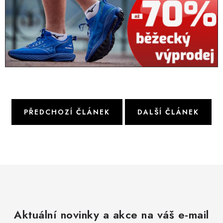
OBLÍBENÉ DROBNOSTI
ZNAČKY
Ceník dopravy
Moje objednávka
Jak vyměnit nebo vrátit zboží
Jak reklamovat
Obchodní podmínky
Velikostní tabulky
Ochrana osobních údajů
Zásady používání souborů cookies
PŘEDCHOZÍ ČLÁNEK
DALŠÍ ČLÁNEK
Kontakt
Aktuální novinky a akce na váš e-mail