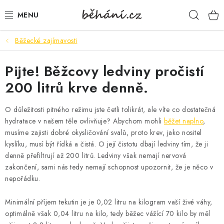
Přejít
Hleda
na
obsah
Běžecké zajímavosti
BOTY PÁNSKÉ
Pijte! Běžcovy ledviny pročistí
BOTY DÁMSKÉ
200 litrů krve denně.
PÁNSKÉ OBLEČENÍ
O důležitosti pitného režimu jste četli tolikrát, ale víte co dostatečná
DÁMSKÉ OBLEČENÍ
hydratace v našem těle ovlivňuje? Abychom mohli
běžet naplno
,
musíme zajisti dobré okysličování svalů, proto krev, jako nositel
kyslíku, musí být řídká a čistá. O její čistotu dbají ledviny tím, že ji
DOPLŇKY
denně přefiltrují až 200 litrů. Ledviny však nemají nervová
zakončení, sami nás tedy nemají schopnost upozornit, že je něco v
DÁRKOVÉ POUKAZY
nepořádku.
VELIKOSTNÍ TABULKY
Minimální příjem tekutin je je 0,02 litru na kilogram vaší živé váhy,
optimálně však 0,04 litru na kilo, tedy běžec vážící 70 kilo by měl