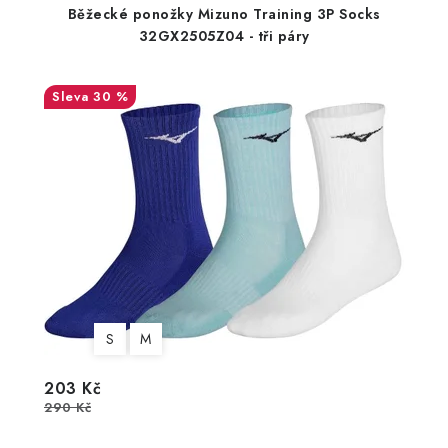
Běžecké ponožky Mizuno Training 3P Socks
32GX2505Z04 - tři páry
30 %
S
M
203 Kč
290 Kč