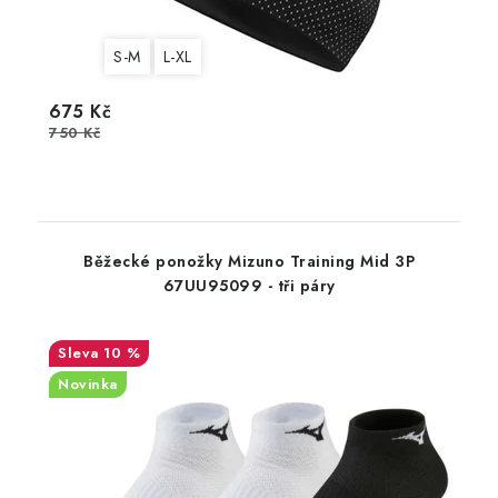
S-M
L-XL
675 Kč
750 Kč
Běžecké ponožky Mizuno Training Mid 3P
67UU95099 - tři páry
10 %
Novinka