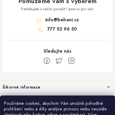
Pomůžeme vám s výběrem
Potřebujete s něčím poradit? Jsme tu pro vás!
info
@
behani.cz
777 52 96 50
Z
á
Šikovné informace
p
a
Ceník dopravy
Běžecké zajímavosti
t
Používáme cookies, abychom Vám umožnili pohodlné
Moje objednávka
prohlížení webu a díky analýze provozu webu neustále
í
Proč jít běhat právě o víkendu?
Přijímáme online platby
zlepšovali jeho funkce, výkon a použitelnost.
Více