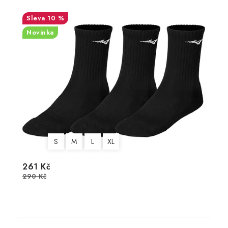
10 %
Novinka
S
M
L
XL
261 Kč
290 Kč