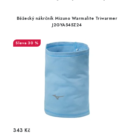
Běžecký nákrčník Mizuno Warmalite Triwarmer
J2GYA545Z24
30 %
343 Kč