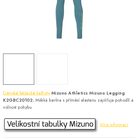
KONTAKT
BOTY DĚTSKÉ
OBLEČENÍ
VÝŽIVA
SPORTY
MEGA SLEVY
Dámské běžecké kalhoty
Mizuno Athletics Mizuno Legging
NOVINKY
K2GBC20102.
Měkká bavlna s příměsí elastanu zajišťuje pohodlí a
volnost pohybu.
NOVINKY MIZUNO
Více informací
NOVINKY INOV-8