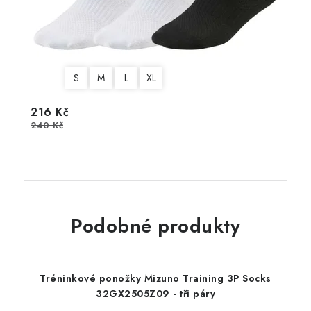
S
M
L
XL
216 Kč
240 Kč
Podobné produkty
Tréninkové ponožky Mizuno Training 3P Socks
32GX2505Z09 - tři páry