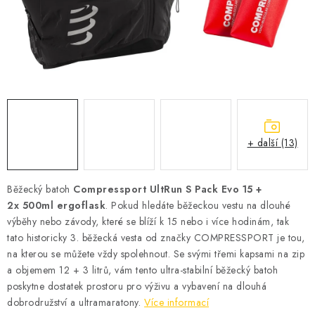
KONTAKT
BOTY DĚTSKÉ
OBLEČENÍ
VÝŽIVA
+ další (13)
SPORTY
MEGA SLEVY
Běžecký batoh
Compressport UltRun S Pack Evo 15 +
2x 500ml ergoflask
. Pokud hledáte běžeckou vestu na dlouhé
NOVINKY
výběhy nebo závody, které se blíží k 15 nebo i více hodinám, tak
tato historicky 3. běžecká vesta od značky COMPRESSPORT je tou,
na kterou se můžete vždy spolehnout. Se svými třemi kapsami na zip
NOVINKY MIZUNO
a objemem 12 + 3 litrů, vám tento ultra-stabilní běžecký batoh
poskytne dostatek prostoru pro výživu a vybavení na dlouhá
NOVINKY INOV-8
dobrodružství a ultramaratony.
Více informací