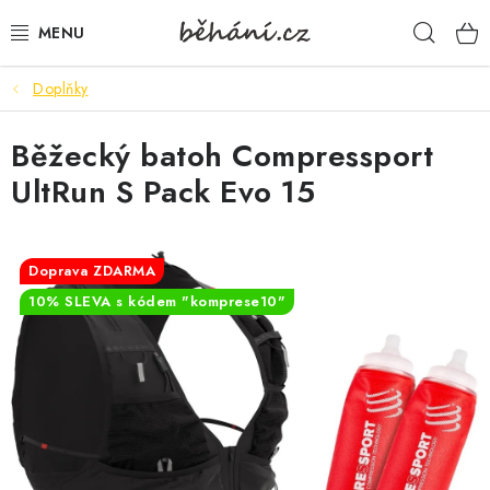
Přejít
Hleda
na
obsah
Doplňky
BOTY PÁNSKÉ
Běžecký batoh Compressport
BOTY DÁMSKÉ
UltRun S Pack Evo 15
PÁNSKÉ OBLEČENÍ
DÁMSKÉ OBLEČENÍ
Doprava ZDARMA
10% SLEVA s kódem "komprese10"
DOPLŇKY
DÁRKOVÉ POUKAZY
VELIKOSTNÍ TABULKY