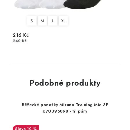
S
M
L
XL
216 Kč
240 Kč
Podobné produkty
Běžecké ponožky Mizuno Training Mid 3P
67UU95098 - tři páry
10 %