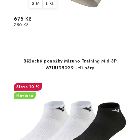
S-M
L-XL
675 Kč
750 Kč
Běžecké ponožky Mizuno Training Mid 3P
67UU95099 - tři páry
10 %
Novinka