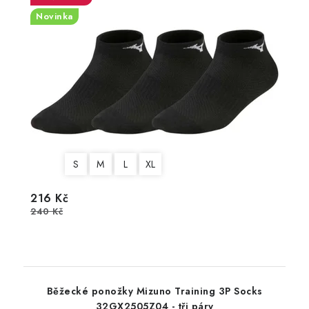
Novinka
S
M
L
XL
216 Kč
240 Kč
Běžecké ponožky Mizuno Training 3P Socks
32GX2505Z04 - tři páry