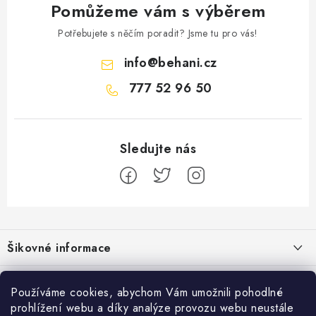
Pomůžeme vám s výběrem
Potřebujete s něčím poradit? Jsme tu pro vás!
info
@
behani.cz
777 52 96 50
Z
á
Šikovné informace
p
a
Ceník dopravy
Běžecké zajímavosti
t
Používáme cookies, abychom Vám umožnili pohodlné
Moje objednávka
prohlížení webu a díky analýze provozu webu neustále
í
Proč jít běhat právě o víkendu?