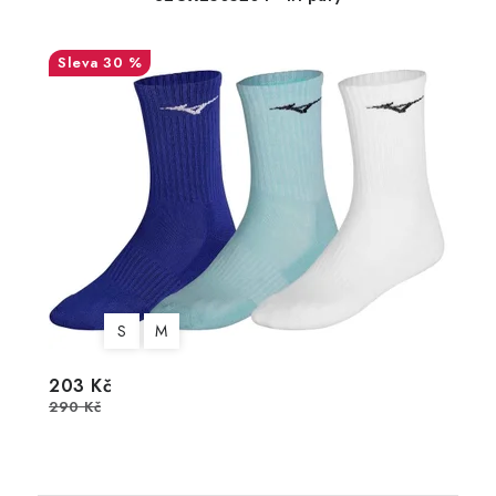
30 %
S
M
203 Kč
290 Kč