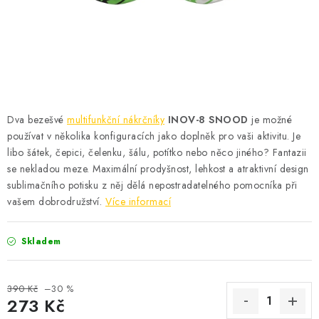
KONTAKT
BOTY DĚTSKÉ
OBLEČENÍ
VÝŽIVA
Dva bezešvé
multifunkční nákrčníky
INOV-8 SNOOD
je možné
používat v několika konfiguracích jako doplněk pro vaši aktivitu. Je
SPORTY
libo šátek, čepici, čelenku, šálu, potítko nebo něco jiného? Fantazii
se nekladou meze. Maximální prodyšnost, lehkost a atraktivní design
sublimačního potisku z něj dělá nepostradatelného pomocníka při
MEGA SLEVY
vašem dobrodružství.
Více informací
NOVINKY
Skladem
NOVINKY MIZUNO
390 Kč
–30 %
NOVINKY INOV-8
273 Kč