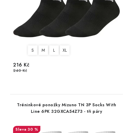
S
M
L
XL
216 Kč
240 Kč
Tréninkové ponožky Mizuno TN 3P Socks With
Line 6PK 32GXCA54Z73 - tři páry
30 %