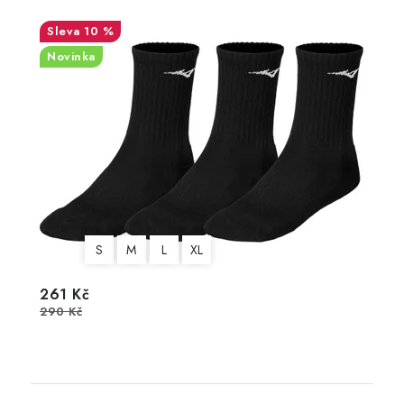
10 %
Novinka
S
M
L
XL
261 Kč
290 Kč