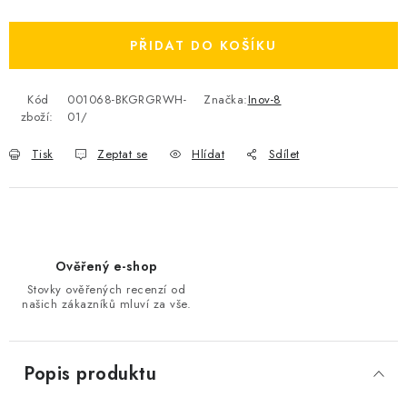
Měrná cena:
OBLÍBENÉ DROBNOSTI
PŘIDAT DO KOŠÍKU
ZNAČKY
Kód
001068-BKGRGRWH-
Značka:
Inov-8
zboží:
01/
Ceník dopravy
Moje objednávka
Jak vyměnit nebo vrátit zboží
Jak reklamovat
Tisk
Zeptat se
Hlídat
Sdílet
Obchodní podmínky
Velikostní tabulky
Ochrana osobních údajů
Zásady používání souborů cookies
Kontakt
Ověřený e-shop
Stovky ověřených recenzí od
našich zákazníků mluví za vše.
Popis produktu