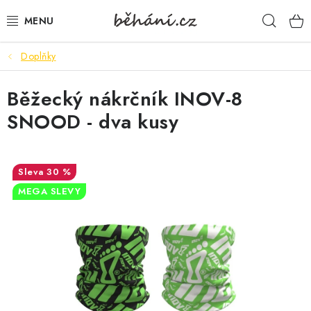
Přejít
Hleda
na
obsah
Doplňky
BOTY PÁNSKÉ
Běžecký nákrčník INOV-8
BOTY DÁMSKÉ
SNOOD - dva kusy
PÁNSKÉ OBLEČENÍ
DÁMSKÉ OBLEČENÍ
30 %
MEGA SLEVY
DOPLŇKY
DÁRKOVÉ POUKAZY
VELIKOSTNÍ TABULKY