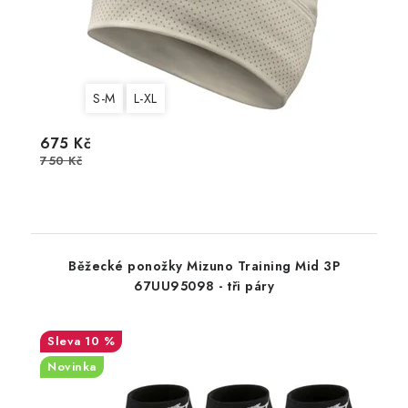
S-M
L-XL
675 Kč
750 Kč
Běžecké ponožky Mizuno Training Mid 3P
67UU95098 - tři páry
10 %
Novinka