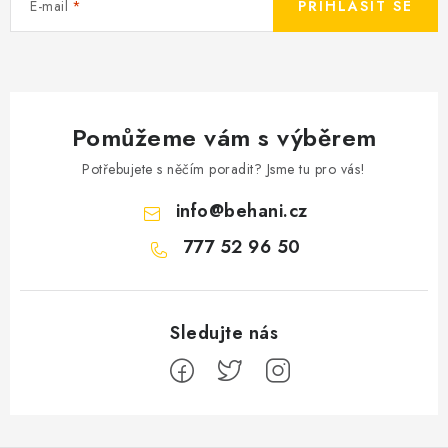
E-mail
PŘIHLÁSIT SE
Pomůžeme vám s výběrem
Potřebujete s něčím poradit? Jsme tu pro vás!
info
@
behani.cz
777 52 96 50
Z