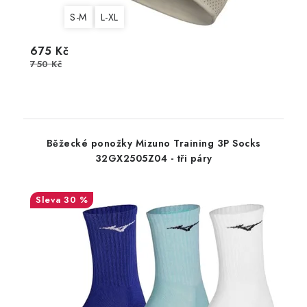
S-M
L-XL
675 Kč
750 Kč
Běžecké ponožky Mizuno Training 3P Socks
32GX2505Z04 - tři páry
30 %