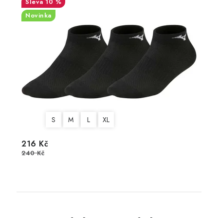
10 %
Novinka
S
M
L
XL
216 Kč
240 Kč