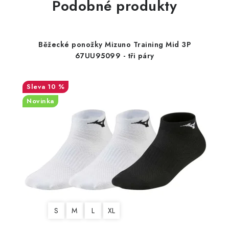
Podobné produkty
Běžecké ponožky Mizuno Training Mid 3P
67UU95099 - tři páry
10 %
Novinka
S
M
L
XL