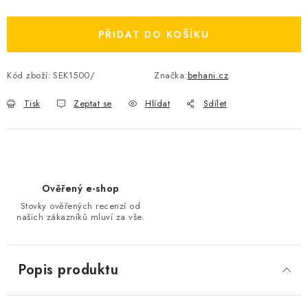
OBLÍBENÉ DROBNOSTI
PŘIDAT DO KOŠÍKU
ZNAČKY
Kód zboží:
SEK1500/
Značka:
behani.cz
Ceník dopravy
Moje objednávka
Tisk
Zeptat se
Hlídat
Sdílet
Jak vyměnit nebo vrátit zboží
Jak reklamovat
Obchodní podmínky
Velikostní tabulky
Ochrana osobních údajů
Zásady používání souborů cookies
Kontakt
Ověřený e-shop
Stovky ověřených recenzí od
našich zákazníků mluví za vše.
Popis produktu