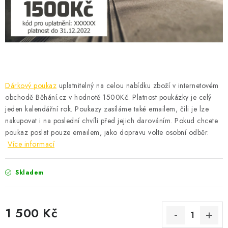
KONTAKT
BOTY DĚTSKÉ
OBLEČENÍ
VÝŽIVA
Dárkový poukaz
uplatnitelný na celou nabídku zboží v internetovém
obchodě Běhání.cz v hodnotě 1500Kč. Platnost poukázky je celý
SPORTY
jeden kalendářní rok. Poukazy zasíláme také emailem, čili je lze
nakupovat i na poslední chvíli před jejich darováním. Pokud chcete
poukaz poslat pouze emailem, jako dopravu volte osobní odběr.
MEGA SLEVY
Více informací
NOVINKY
Skladem
NOVINKY MIZUNO
1 500 Kč
NOVINKY INOV-8
Měrná cena: