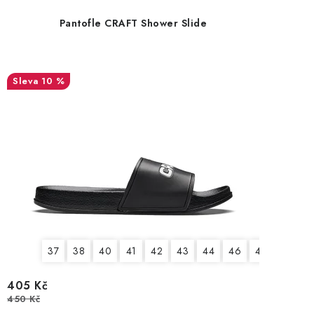
OBLÍBENÉ DROBNOSTI
Pantofle CRAFT Shower Slide
ZNAČKY
10 %
Ceník dopravy
Moje objednávka
Jak vyměnit nebo vrátit zboží
Jak reklamovat
Obchodní podmínky
Velikostní tabulky
Ochrana osobních údajů
Zásady používání souborů cookies
Kontakt
37
38
40
41
42
43
44
46
47
405 Kč
450 Kč