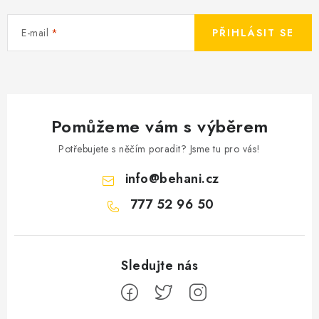
v
ý
E-mail
PŘIHLÁSIT SE
p
i
s
u
Pomůžeme vám s výběrem
Potřebujete s něčím poradit? Jsme tu pro vás!
info
@
behani.cz
777 52 96 50