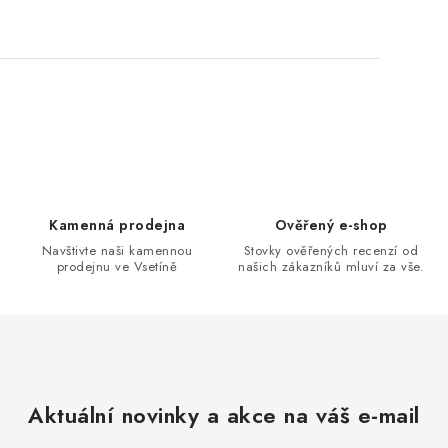
O
v
l
á
d
Kamenná prodejna
Ověřený e-shop
a
Navštivte naši kamennou
Stovky ověřených recenzí od
prodejnu ve Vsetíně
našich zákazníků mluví za vše.
c
í
p
r
v
k
Aktuální novinky a akce na váš e-mail
y