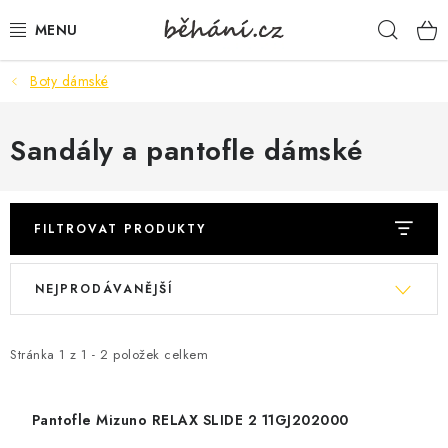
Přejít
Hleda
na
obsah
Boty dámské
BOTY PÁNSKÉ
BOTY DÁMSKÉ
Sandály a pantofle dámské
PÁNSKÉ OBLEČENÍ
FILTROVAT PRODUKTY
DÁMSKÉ OBLEČENÍ
V
Ř
NEJPRODÁVANĚJŠÍ
DOPLŇKY
ý
a
p
z
DÁRKOVÉ POUKAZY
i
e
Stránka
1
z
1
-
2
položek celkem
s
n
VELIKOSTNÍ TABULKY
p
í
Pantofle Mizuno RELAX SLIDE 2 11GJ202000
r
p