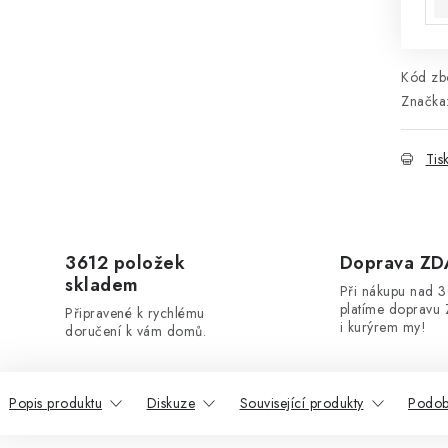
Kód zbo
Značka
Tis
3612 položek
Doprava Z
skladem
Při nákupu nad 
platíme dopravu 
Připravené k rychlému
i kurýrem my!
doručení k vám domů.
Popis produktu
Diskuze
Související produkty
Podob