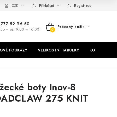
stní tabulky
CZK
Ochrana osobních údajů
Zásady používání soubor
Přihlášení
Registrace
777 52 96 50
Prázdný košík
(po – pá: 9:00 – 16:00)
NÁKUPNÍ
KOŠÍK
OVÉ POUKAZY
VELIKOSTNÍ TABULKY
KONTAKT
žecké boty Inov-8
ADCLAW 275 KNIT