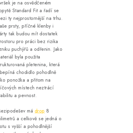
vršek je na osvědčeném
opytě Standard Fit a řadí se
ezi ty nejprostornější na trhu.
aše prsty, příčné klenby i
árty tak budou mít dostatek
rostoru pro práci bez rizika
zniku puchýřů a odřenin. Jako
ateriál byla použita
trukturovaná pletenina, která
bepíná chodidlo pohodlně
ako ponožka a přitom na
líčových místech neztrácí
tabilitu a pevnost.
ezipodešev má
drop
8
ilimetrů a celkově se jedná o
otu s vyšší a pohodlnější