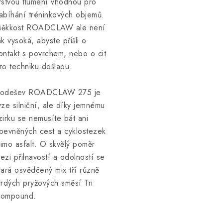
rstvou tlumení vhodnou pro
abíhání tréninkových objemů.
ěkkost ROADCLAW ale není
ak vysoká, abyste přišli o
ontakt s povrchem, nebo o cit
ro techniku došlapu.
odešev ROADCLAW 275 je
yze silniční, ale díky jemnému
zirku se nemusíte bát ani
pevněných cest a cyklostezek
imo asfalt. O skvělý poměr
ezi přilnavostí a odolností se
tará osvědčený mix tří různě
vrdých pryžových směsí Tri
ompound.