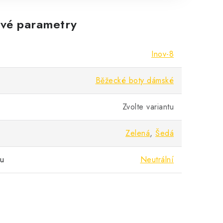
vé parametry
Inov-8
Běžecké boty dámské
Zvolte variantu
Zelená
,
Šedá
pu
Neutrální