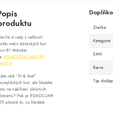
Popis
Doplňko
produktu
Značka
evíte si rady s velikostí
Kategorie
extilu nebo běžeckých bot
nov-8? Mrkněte
EAN
na
VELIKOSTNÍ TABULKY
NOV-8
Barva
áte rádi “fit & feel”
Typ došla
novejťáckých bot, ale hledáte
otu na nabíhání silničních
ilometrů? Pak je ROADCLAW
75 přesně to, co hledáte.