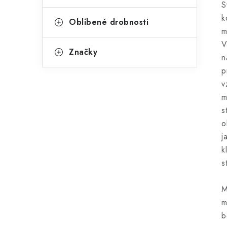
S
k
Oblíbené drobnosti
m
V
Značky
n
p
v
m
s
o
j
k
s
M
m
b