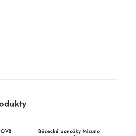
rodukty
INOV8
Běžecké ponožky Mizuno