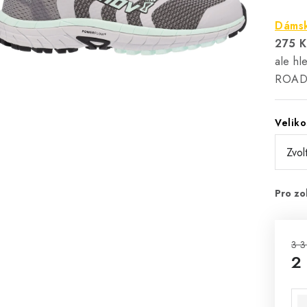
Dámsk
275 K
ale hl
ROADC
Veliko
3 3
2
Mě