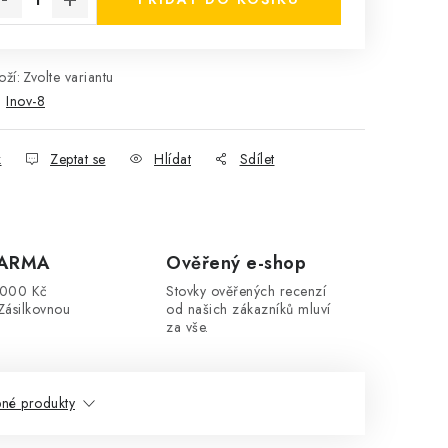
ží:
Zvolte variantu
:
Inov-8
k
Zeptat se
Hlídat
Sdílet
DARMA
Ověřený e-shop
3000 Kč
Stovky ověřených recenzí
Zásilkovnou
od našich zákazníků mluví
za vše.
né produkty