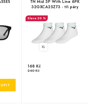
ASSES
TN Mid 3P With Line 6PK
32GXCA25Z73 - tři páry
30 %
XL
168 Kč
240 Kč