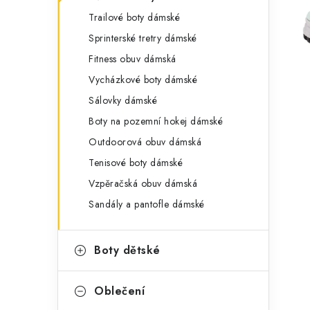
g
r
Trailové boty dámské
o
Sprinterské tretry dámské
a
r
Fitness obuv dámská
n
i
Vycházkové boty dámské
e
n
Sálovky dámské
í
Boty na pozemní hokej dámské
Outdoorová obuv dámská
p
Tenisové boty dámské
a
Vzpěračská obuv dámská
n
Sandály a pantofle dámské
e
Boty dětské
l
Oblečení