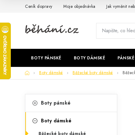
Přejít
Ceník dopravy
Moje objednávka
Jak vyměnit neb
na
obsah
BOTY PÁNSKÉ
BOTY DÁMSKÉ
PÁNSKÉ
Domů
Boty dámské
Běžecké boty dámské
Běžec
P
K
Přeskočit
Boty pánské
kategorie
a
o
t
s
Boty dámské
e
t
Běžecké boty dámské