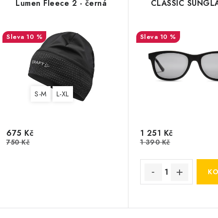
Lumen Fleece 2 - černá
CLASSIC SUNGL
10 %
10 %
S-M
L-XL
675 Kč
1 251 Kč
750 Kč
1 390 Kč