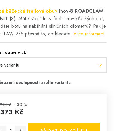
á běžecká trailová obuv
Inov-8 ROADCLAW
NIT (S).
Máte rádi “fit & feel” Inovejťáckých bot,
edáte botu na nabíhání silničních kilometrů? Pak je
LAW 275 přesně to, co hledáte.
Více informací
st obuvi v EU
90 Kč
–30 %
 373 Kč
rná cena:
PŘIDAT DO KOŠÍKU