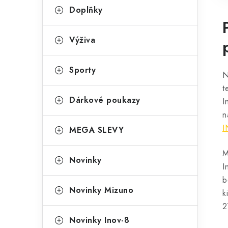
Doplňky
Výživa
Sporty
N
t
Dárkové poukazy
I
I
MEGA SLEVY
M
Novinky
I
b
Novinky Mizuno
k
2
Novinky Inov-8