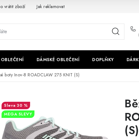
o vrátit zboží
Jak reklamovat
Obchodní podmínky
Veliko
 OBLEČENÍ
DÁMSKÉ OBLEČENÍ
DOPLŇKY
DÁRK
ké boty Inov-8 ROADCLAW 275 KNIT (S)
Bě
30 %
RO
MEGA SLEVY
(S)