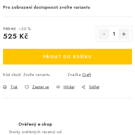
OBLÍBENÉ DROBNOSTI
ZNAČKY
750 Kč
–30 %
525 Kč
Ceník dopravy
Moje objednávka
Měrná cena:
Jak vyměnit nebo vrátit zboží
Jak reklamovat
PŘIDAT DO KOŠÍKU
Obchodní podmínky
Velikostní tabulky
Ochrana osobních údajů
Zásady používání souborů cookies
Kód zboží:
Zvolte variantu
Značka:
Craft
Kontakt
Tisk
Zeptat se
Hlídat
Sdílet
Ověřený e-shop
Stovky ověřených recenzí od