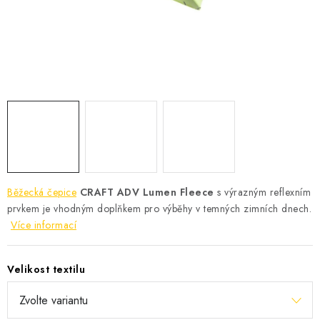
KONTAKT
BOTY DĚTSKÉ
OBLEČENÍ
VÝŽIVA
SPORTY
MEGA SLEVY
Běžecká čepice
CRAFT ADV Lumen Fleece
s výrazným reflexním
prvkem je vhodným doplňkem pro výběhy v temných zimních dnech.
NOVINKY
Více informací
NOVINKY MIZUNO
Velikost textilu
NOVINKY INOV-8