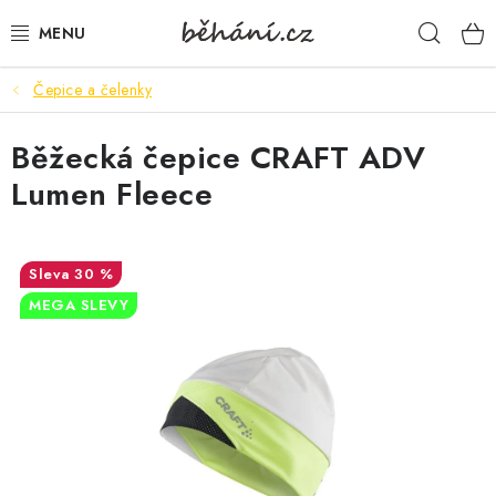
Přejít
Hleda
na
obsah
Čepice a čelenky
BOTY PÁNSKÉ
Běžecká čepice CRAFT ADV
BOTY DÁMSKÉ
Lumen Fleece
PÁNSKÉ OBLEČENÍ
DÁMSKÉ OBLEČENÍ
30 %
MEGA SLEVY
DOPLŇKY
DÁRKOVÉ POUKAZY
VELIKOSTNÍ TABULKY