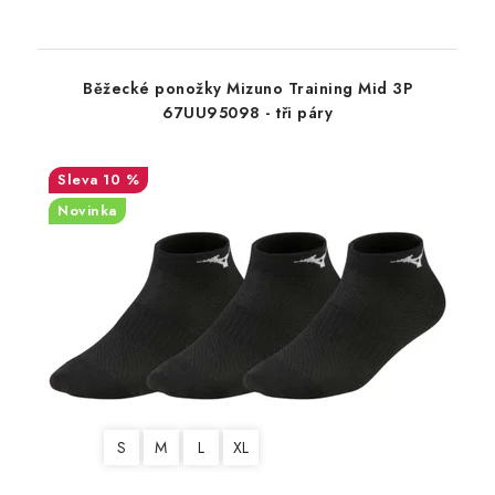
Běžecké ponožky Mizuno Training Mid 3P
67UU95098 - tři páry
10 %
Novinka
S
M
L
XL