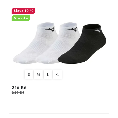
10 %
Novinka
S
M
L
XL
216 Kč
240 Kč