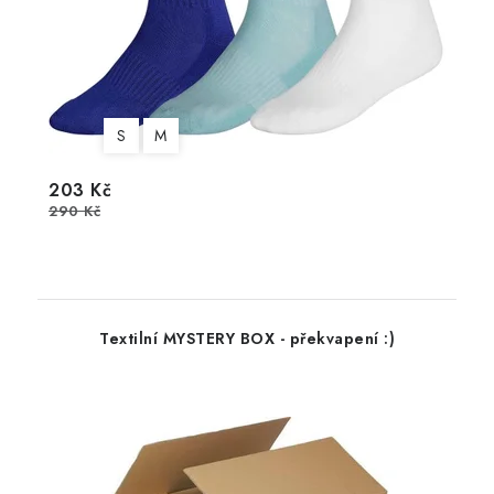
S
M
203 Kč
290 Kč
Textilní MYSTERY BOX - překvapení :)