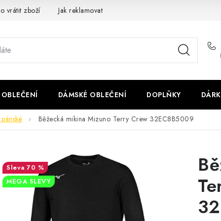
o vrátit zboží
Jak reklamovat
Obchodní podmínky
Veliko
 OBLEČENÍ
DÁMSKÉ OBLEČENÍ
DOPLŇKY
DÁRK
 pánské
Běžecká mikina Mizuno Terry Crew 32EC8B5009
Bě
70 %
Te
MEGA SLEVY
32