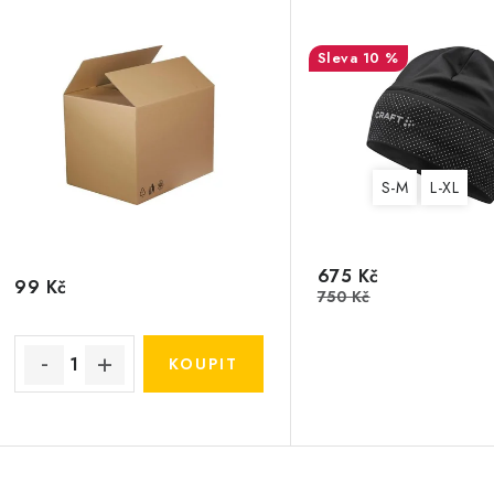
10 %
S-M
L-XL
675 Kč
99 Kč
750 Kč