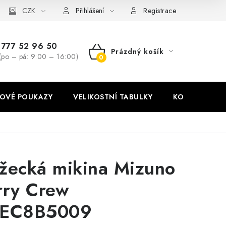
stní tabulky
CZK
Ochrana osobních údajů
Zásady používání soubor
Přihlášení
Registrace
777 52 96 50
Prázdný košík
(po – pá: 9:00 – 16:00)
NÁKUPNÍ
KOŠÍK
OVÉ POUKAZY
VELIKOSTNÍ TABULKY
KONTAKT
žecká mikina Mizuno
rry Crew
EC8B5009