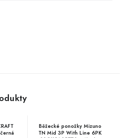
rodukty
CRAFT
Běžecké ponožky Mizuno
 černá
TN Mid 3P With Line 6PK