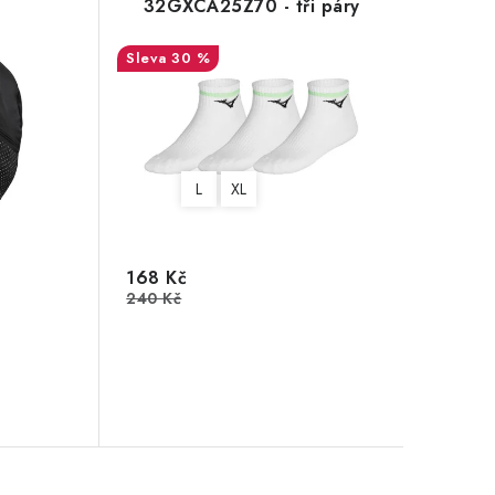
32GXCA25Z70 - tři páry
30 %
L
XL
168 Kč
240 Kč