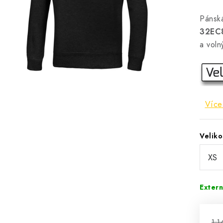
Páns
32EC
a voln
Více
Veliko
Extern
1 1