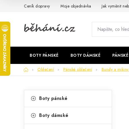
Přejít
Ceník dopravy
Moje objednávka
Jak vyměnit neb
na
obsah
BOTY PÁNSKÉ
BOTY DÁMSKÉ
PÁNSKÉ
Domů
Oblečení
Pánské oblečení
Bundy a mikiny
P
K
Přeskočit
Boty pánské
kategorie
a
o
t
s
Boty dámské
e
t