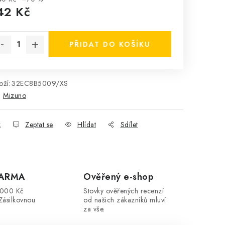
42 Kč
rná cena:
PŘIDAT DO KOŠÍKU
ží:
32EC8B5009/XS
:
Mizuno
k
Zeptat se
Hlídat
Sdílet
DARMA
Ověřený e-shop
3000 Kč
Stovky ověřených recenzí
Zásilkovnou
od našich zákazníků mluví
za vše.