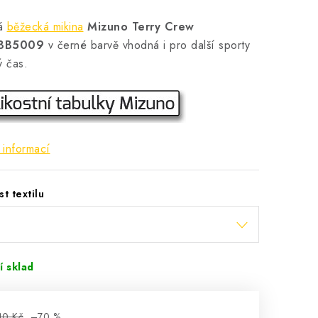
ká
běžecká mikina
Mizuno Terry Crew
8B5009
v černé barvě vhodná i pro další sporty
ý čas.
 informací
st textilu
í sklad
40 Kč
–70 %