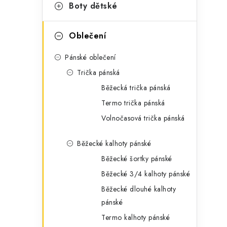
g
Boty dětské
r
o
a
r
Oblečení
n
i
Pánské oblečení
e
n
Trička pánská
í
Běžecká trička pánská
Termo trička pánská
p
Volnočasová trička pánská
a
Běžecké kalhoty pánské
n
Běžecké šortky pánské
e
Běžecké 3/4 kalhoty pánské
l
Běžecké dlouhé kalhoty
pánské
Termo kalhoty pánské