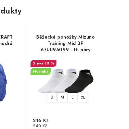
dukty
CRAFT
Běžecké ponožky Mizuno
modrá
Training Mid 3P
67UU95099 - tři páry
10 %
Novinka
S
M
L
XL
216 Kč
240 Kč