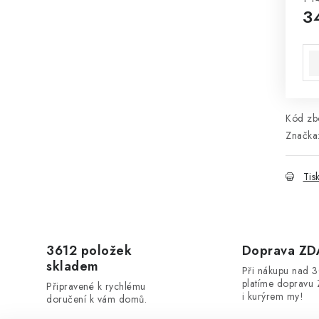
3
Mě
Kód zbo
Značka
Tis
3612 položek
Doprava Z
skladem
Při nákupu nad 
platíme dopravu 
Připravené k rychlému
i kurýrem my!
doručení k vám domů.