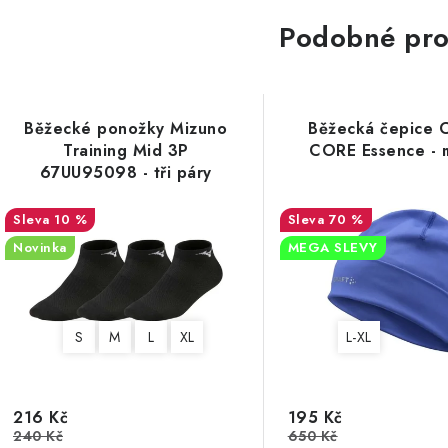
Podobné pro
Běžecké ponožky Mizuno
Běžecká čepice 
Training Mid 3P
CORE Essence - 
67UU95098 - tři páry
10 %
70 %
Novinka
MEGA SLEVY
S
M
L
XL
L-XL
216 Kč
195 Kč
240 Kč
650 Kč