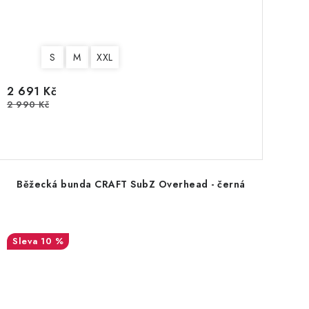
S
M
XXL
2 691 Kč
2 990 Kč
Běžecká bunda CRAFT SubZ Overhead - černá
10 %