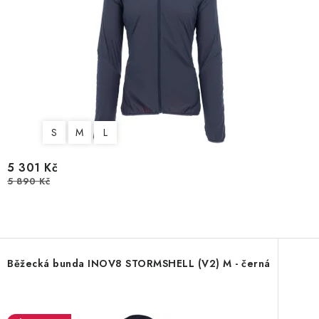
S
M
L
5 301 Kč
5 890 Kč
Běžecká bunda INOV8 STORMSHELL (V2) M - černá