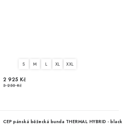
S
M
L
XL
XXL
2 925 Kč
3 250 Kč
CEP pánská běžecká bunda THERMAL HYBRID - black