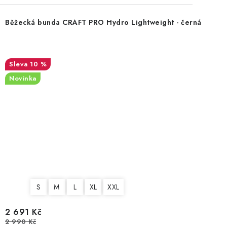
Běžecká bunda CRAFT PRO Hydro Lightweight - černá
10 %
Novinka
S
M
L
XL
XXL
2 691 Kč
2 990 Kč