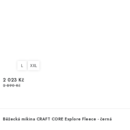
L
XXL
2 023 Kč
2 890 Kč
Běžecká mikina CRAFT CORE Explore Fleece - černá