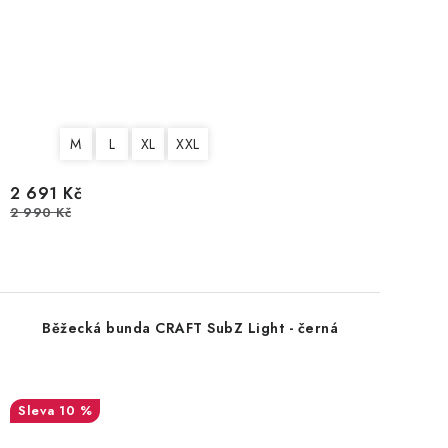
M
L
XL
XXL
2 691 Kč
2 990 Kč
Běžecká bunda CRAFT SubZ Light - černá
10 %