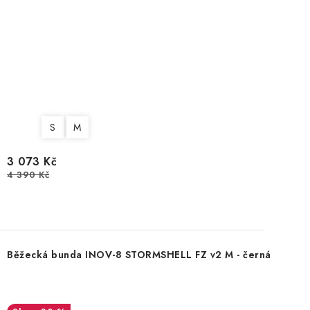
S
M
3 073 Kč
4 390 Kč
Běžecká bunda INOV-8 STORMSHELL FZ v2 M - černá