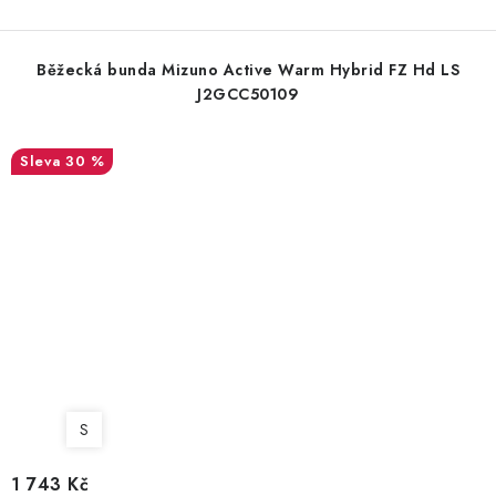
Běžecká bunda Mizuno Active Warm Hybrid FZ Hd LS
J2GCC50109
30 %
S
1 743 Kč