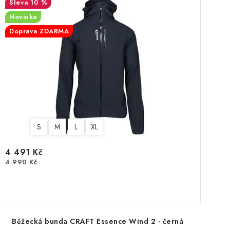
10 %
Novinka
Doprava ZDARMA
S
M
L
XL
4 491 Kč
4 990 Kč
Běžecká bunda CRAFT Essence Wind 2 - černá