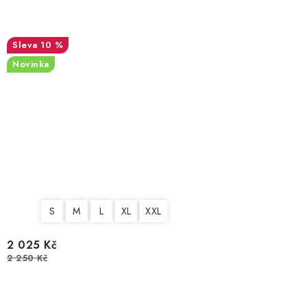
10 %
Novinka
S
M
L
XL
XXL
2 025 Kč
2 250 Kč