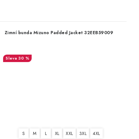
Zimní bunda Mizuno Padded Jacket 32EEB59009
30 %
S
M
L
XL
XXL
3XL
4XL