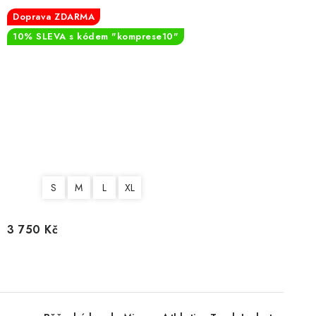
Doprava ZDARMA
10% SLEVA s kódem "komprese10"
S
M
L
XL
3 750 Kč