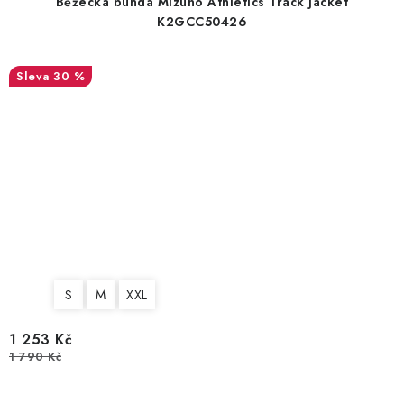
Běžecká bunda Mizuno Athletics Track Jacket
K2GCC50426
30 %
S
M
XXL
1 253 Kč
1 790 Kč