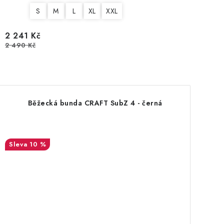
S
M
L
XL
XXL
2 241 Kč
2 490 Kč
Běžecká bunda CRAFT SubZ 4 - černá
10 %