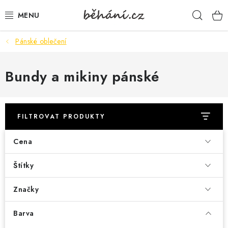
Přejít
Hleda
na
obsah
Pánské oblečení
BOTY PÁNSKÉ
BOTY DÁMSKÉ
Bundy a mikiny pánské
PÁNSKÉ OBLEČENÍ
FILTROVAT PRODUKTY
DÁMSKÉ OBLEČENÍ
Cena
DOPLŇKY
Štítky
DÁRKOVÉ POUKAZY
Značky
VELIKOSTNÍ TABULKY
Barva