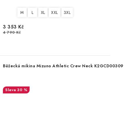
M
L
XL
XXL
3XL
3 353 Kč
4 790 Kč
Běžecká mikina Mizuno Athletic Crew Neck K2GCD00309
30 %