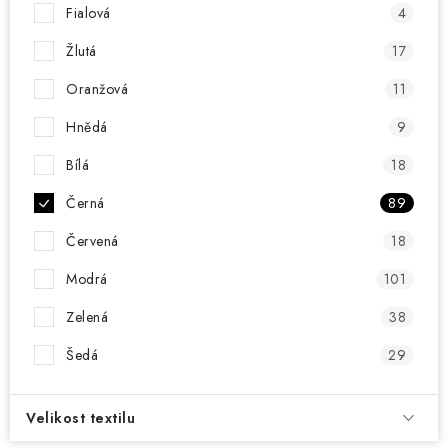
KONTAKT
Fialová
4
Žlutá
17
BOTY DĚTSKÉ
Oranžová
11
OBLEČENÍ
Hnědá
9
VÝŽIVA
Bílá
18
Černá
89
SPORTY
Červená
18
MEGA SLEVY
Modrá
101
NOVINKY
Zelená
38
Šedá
29
NOVINKY MIZUNO
NOVINKY INOV-8
Velikost textilu