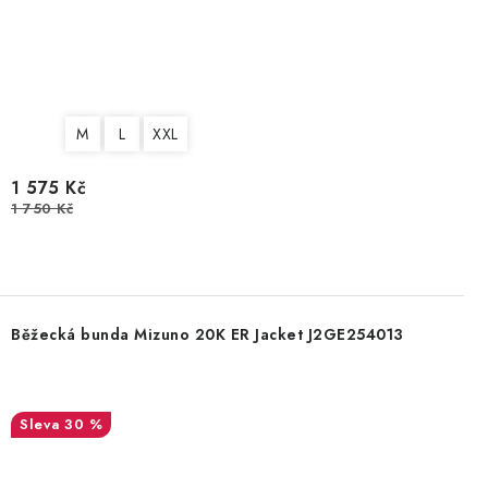
M
L
XXL
1 575 Kč
1 750 Kč
Běžecká bunda Mizuno 20K ER Jacket J2GE254013
30 %