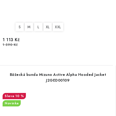
S
M
L
XL
XXL
1 113 Kč
1 590 Kč
Běžecká bunda Mizuno Active Alpha Hooded Jacket
J2GED00109
10 %
Novinka