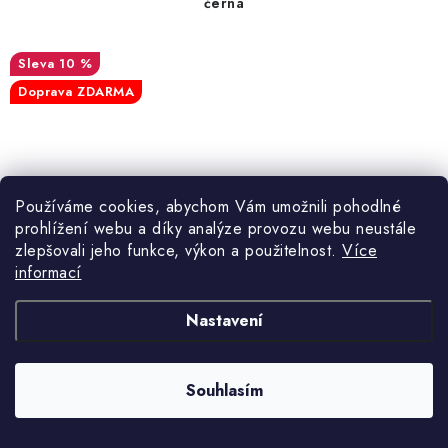
černá
10 %
Doprava ZDARMA
Používáme cookies, abychom Vám umožnili pohodlné
prohlížení webu a díky analýze provozu webu neustále
zlepšovali jeho funkce, výkon a použitelnost.
Více
informací
S
M
L
XL
Nastavení
3 375 Kč
3 750 Kč
Souhlasím