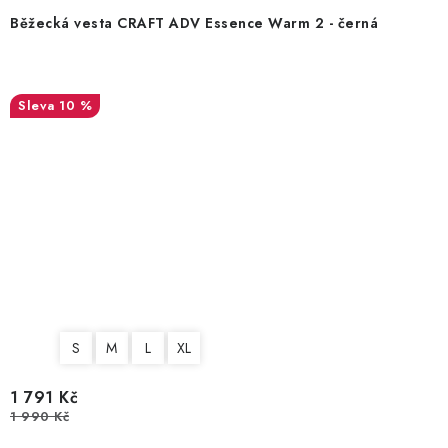
Běžecká vesta CRAFT ADV Essence Warm 2 - černá
10 %
S
M
L
XL
1 791 Kč
1 990 Kč