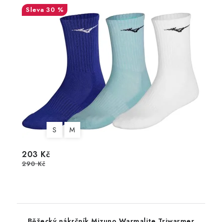
30 %
S
M
203 Kč
290 Kč
Běžecký nákrčník Mizuno Warmalite Triwarmer