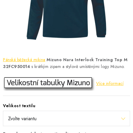
KONTAKT
BOTY DĚTSKÉ
OBLEČENÍ
VÝŽIVA
Pánská
běžecká mikina
Mizuno Nara Interlock Training Top M
SPORTY
32FC950014
s krátkým zipem a stylově umístěnými logy Mizuno.
MEGA SLEVY
Více informací
NOVINKY
Velikost textilu
NOVINKY MIZUNO
NOVINKY INOV-8