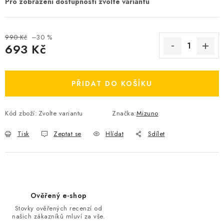
OBLÍBENÉ DROBNOSTI
ZNAČKY
990 Kč
–30 %
693 Kč
Měrná cena:
Ceník dopravy
Moje objednávka
Jak vyměnit nebo vrátit zboží
Jak reklamovat
PŘIDAT DO KOŠÍKU
Obchodní podmínky
Velikostní tabulky
Ochrana osobních údajů
Zásady používání souborů cookies
Kód zboží:
Zvolte variantu
Značka:
Mizuno
Kontakt
Tisk
Zeptat se
Hlídat
Sdílet
Ověřený e-shop
Stovky ověřených recenzí od
našich zákazníků mluví za vše.