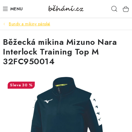
Přejít
Hleda
na
obsah
Bundy a mikiny pánské
BOTY PÁNSKÉ
Běžecká mikina Mizuno Nara
BOTY DÁMSKÉ
Interlock Training Top M
PÁNSKÉ OBLEČENÍ
32FC950014
DÁMSKÉ OBLEČENÍ
30 %
DOPLŇKY
DÁRKOVÉ POUKAZY
VELIKOSTNÍ TABULKY