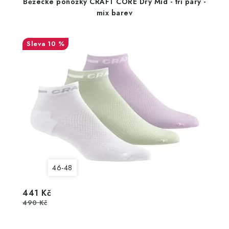
Běžecké ponožky CRAFT CORE Dry Mid - tři páry -
mix barev
10 %
46-48
441 Kč
490 Kč