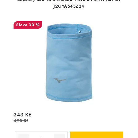
J2GYA545Z24
30 %
343 Kč
490 Kč