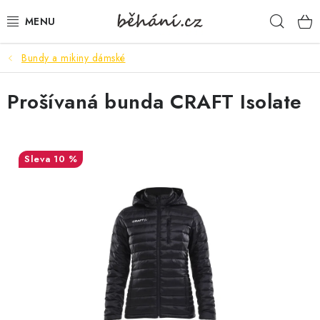
Přejít
Hleda
na
obsah
Bundy a mikiny dámské
BOTY PÁNSKÉ
Prošívaná bunda CRAFT Isolate
BOTY DÁMSKÉ
PÁNSKÉ OBLEČENÍ
10 %
DÁMSKÉ OBLEČENÍ
DOPLŇKY
DÁRKOVÉ POUKAZY
VELIKOSTNÍ TABULKY