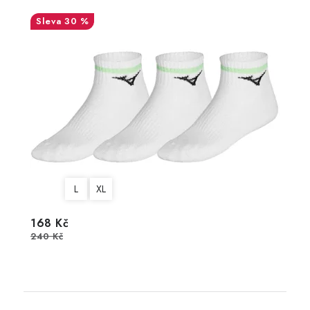
30 %
L
XL
168 Kč
240 Kč