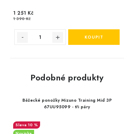
1 251 Kč
1 390 Kč
Podobné produkty
Běžecké ponožky Mizuno Training Mid 3P
67UU95099 - tři páry
10 %
Novinka