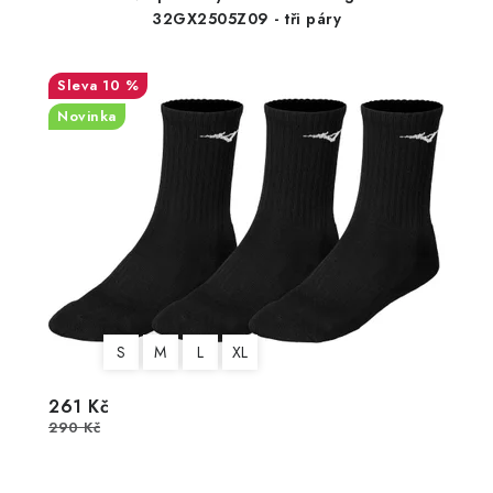
32GX2505Z09 - tři páry
10 %
Novinka
S
M
L
XL
261 Kč
290 Kč