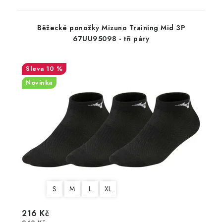
Běžecké ponožky Mizuno Training Mid 3P
67UU95098 - tři páry
10 %
Novinka
S
M
L
XL
216 Kč