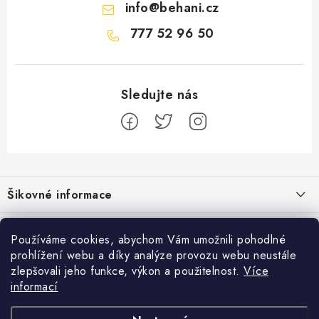
info
@
behani.cz
777 52 96 50
Z
á
Šikovné informace
p
a
Ceník dopravy
Běžecké zajímavosti
t
Používáme cookies, abychom Vám umožnili pohodlné
Moje objednávka
prohlížení webu a díky analýze provozu webu neustále
í
Proč jít běhat právě o víkendu?
Přijímáme online platby
zlepšovali jeho funkce, výkon a použitelnost.
Více
Jak vyměnit nebo vrátit zboží
informací
Bolest holeně nemusí znamenat zánět okostice
Facebook
Jak reklamovat