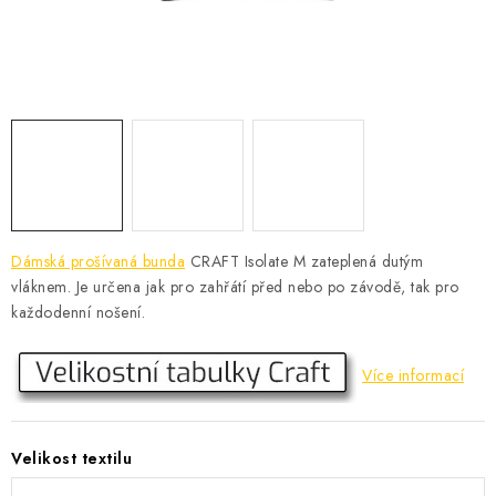
KONTAKT
BOTY DĚTSKÉ
OBLEČENÍ
VÝŽIVA
SPORTY
Dámská prošívaná bunda
CRAFT Isolate M
zateplená dutým
vláknem. Je určena jak pro zahřátí před nebo po závodě, tak pro
MEGA SLEVY
každodenní nošení.
NOVINKY
Více informací
NOVINKY MIZUNO
Velikost textilu
NOVINKY INOV-8