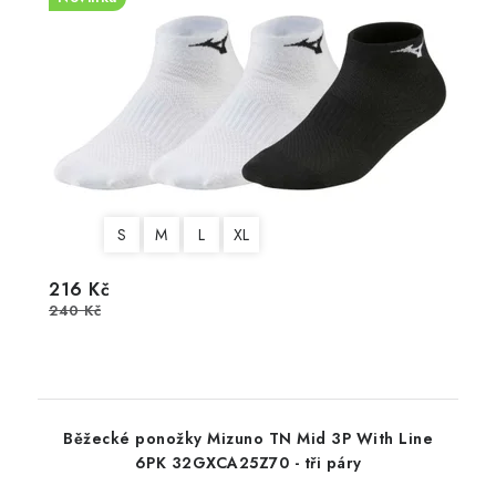
S
M
L
XL
216 Kč
240 Kč
Běžecké ponožky Mizuno TN Mid 3P With Line
6PK 32GXCA25Z70 - tři páry