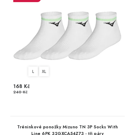
L
XL
168 Kč
240 Kč
Tréninkové ponožky Mizuno TN 3P Socks With
Line 6PK 32GXCA54Z73 - tři páry