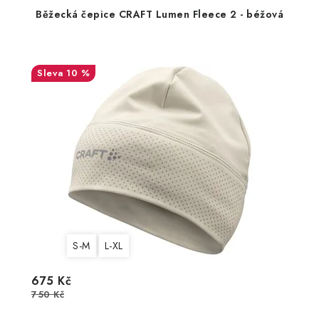
Běžecká čepice CRAFT Lumen Fleece 2 - béžová
10 %
S-M
L-XL
675 Kč
750 Kč