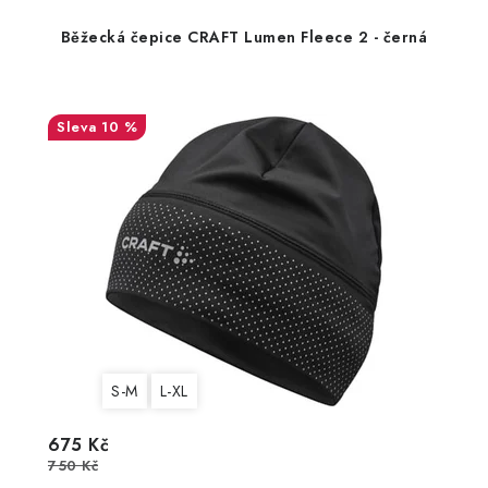
Běžecká čepice CRAFT Lumen Fleece 2 - černá
10 %
S-M
L-XL
675 Kč
750 Kč