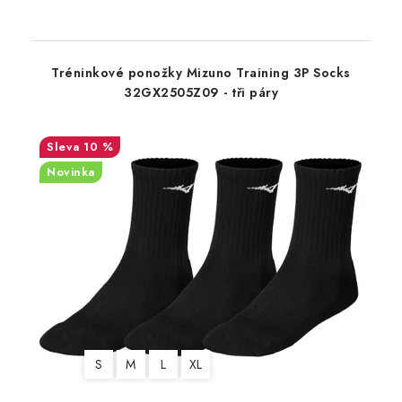
Tréninkové ponožky Mizuno Training 3P Socks
32GX2505Z09 - tři páry
10 %
Novinka
S
M
L
XL