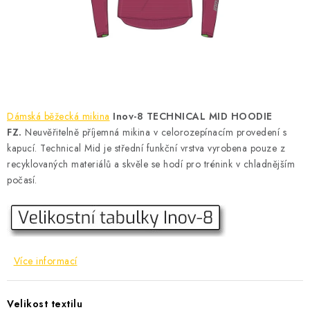
KONTAKT
BOTY DĚTSKÉ
OBLEČENÍ
VÝŽIVA
Dámská běžecká mikina
Inov-8 TECHNICAL MID HOODIE
FZ.
Neuvěřitelně příjemná mikina v celorozepínacím provedení s
SPORTY
kapucí. Technical Mid je střední funkční vrstva vyrobena pouze z
recyklovaných materiálů a skvěle se hodí pro trénink v chladnějším
počasí.
MEGA SLEVY
NOVINKY
NOVINKY MIZUNO
Více informací
NOVINKY INOV-8
Velikost textilu