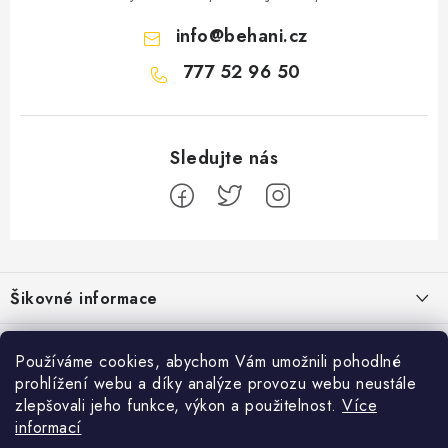
info
@
behani.cz
777 52 96 50
Z
á
Šikovné informace
p
a
Ceník dopravy
Běžecké zajímavosti
t
Používáme cookies, abychom Vám umožnili pohodlné
Moje objednávka
prohlížení webu a díky analýze provozu webu neustále
í
Proč jít běhat právě o víkendu?
Přijímáme online platby
zlepšovali jeho funkce, výkon a použitelnost.
Více
Jak vyměnit nebo vrátit zboží
informací
Bolest holeně nemusí znamenat zánět okostice