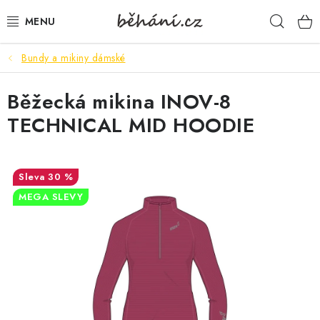
Přejít
Hleda
na
obsah
Bundy a mikiny dámské
BOTY PÁNSKÉ
Běžecká mikina INOV-8
BOTY DÁMSKÉ
TECHNICAL MID HOODIE
PÁNSKÉ OBLEČENÍ
DÁMSKÉ OBLEČENÍ
30 %
MEGA SLEVY
DOPLŇKY
DÁRKOVÉ POUKAZY
VELIKOSTNÍ TABULKY