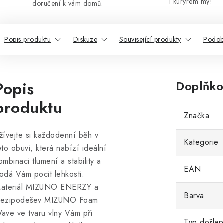
i kurýrem my!
doručení k vám domů.
Popis produktu
Diskuze
Související produkty
Podob
Popis
Doplňko
produktu
Značka
žívejte si každodenní běh v
Kategorie
éto obuvi, která nabízí ideální
ombinaci tlumení a stability a
EAN
odá Vám pocit lehkosti.
ateriál MIZUNO ENERZY a
Barva
ezipodešev MIZUNO Foam
ave ve tvaru vlny Vám při
Typ došla