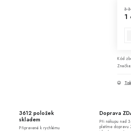
3 3
1
Mě
Kód zbo
Značka
Tis
3612 položek
Doprava Z
skladem
Při nákupu nad 
platíme dopravu 
Připravené k rychlému