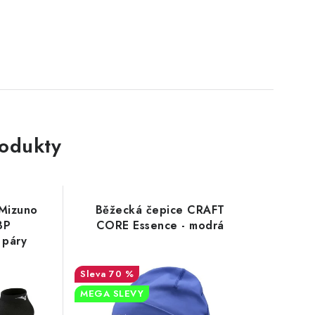
rodukty
Mizuno
Běžecká čepice CRAFT
3P
CORE Essence - modrá
 páry
70 %
MEGA SLEVY