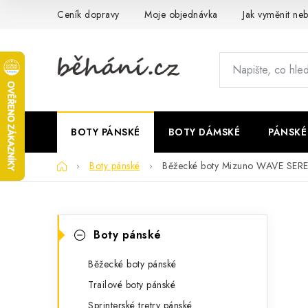
Přejít
Ceník dopravy
Moje objednávka
Jak vyměnit neb
na
obsah
BOTY PÁNSKÉ
BOTY DÁMSKÉ
PÁNSKÉ
Domů
Boty pánské
Běžecké boty Mizuno WAVE SER
P
K
Přeskočit
Boty pánské
kategorie
a
o
t
Běžecké boty pánské
s
Trailové boty pánské
e
t
Sprinterské tretry pánské