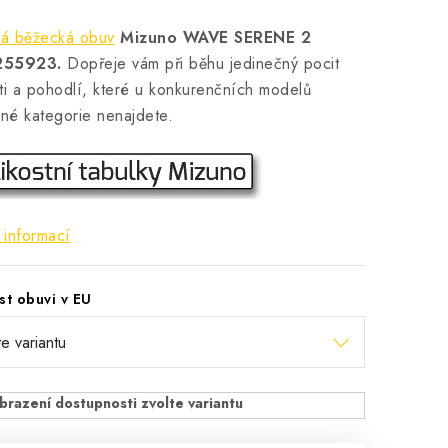
á běžecká obuv
Mizuno WAVE SERENE 2
255923.
Dopřeje vám při běhu jedinečný pocit
ti a pohodlí, které u konkurenčních modelů
né kategorie nenajdete.
 informací
st obuvi v EU