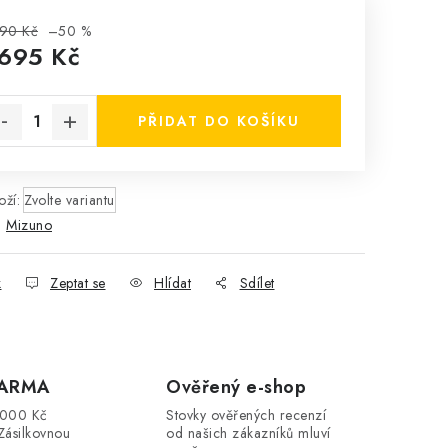
90 Kč
–50 %
 695 Kč
rná cena:
PŘIDAT DO KOŠÍKU
ží:
Zvolte variantu
:
Mizuno
k
Zeptat se
Hlídat
Sdílet
DARMA
Ověřený e-shop
3000 Kč
Stovky ověřených recenzí
Zásilkovnou
od našich zákazníků mluví