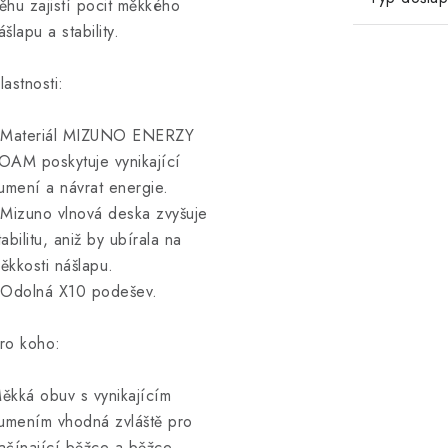
ěhu zajistí pocit měkkého
ášlapu a stability.
lastnosti:
 Materiál MIZUNO ENERZY
OAM poskytuje vynikající
lumení a návrat energie.
 Mizuno vlnová deska zvyšuje
tabilitu, aniž by ubírala na
ěkkosti nášlapu.
 Odolná X10 podešev.
ro koho:
ěkká obuv s vynikajícím
lumením vhodná zvláště pro
ačínající běžce a běžce,