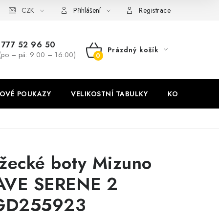
stní tabulky
CZK
Ochrana osobních údajů
Zásady používání soubor
Přihlášení
Registrace
777 52 96 50
Prázdný košík
(po – pá: 9:00 – 16:00)
NÁKUPNÍ
KOŠÍK
OVÉ POUKAZY
VELIKOSTNÍ TABULKY
KONTAKT
žecké boty Mizuno
VE SERENE 2
GD255923