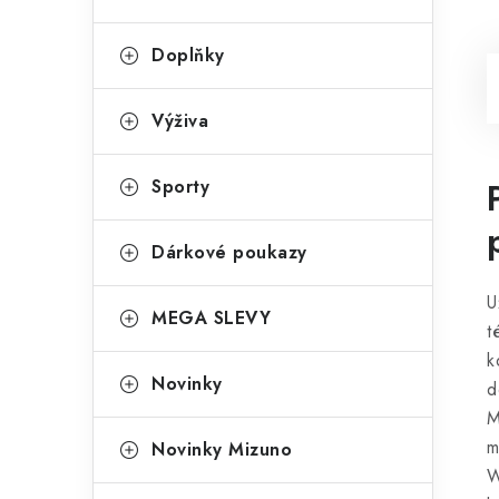
Doplňky
Výživa
Sporty
Dárkové poukazy
U
MEGA SLEVY
t
k
Novinky
d
M
m
Novinky Mizuno
W