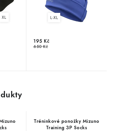
XL
L-XL
195 Kč
650 Kč
dukty
Mizuno
Tréninkové ponožky Mizuno
cks
Training 3P Socks