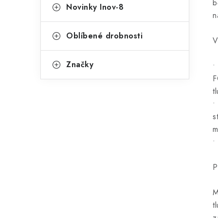
b
Novinky Inov-8
n
Oblíbené drobnosti
V
Značky
•
F
t
•
s
m
•
P
M
t
z