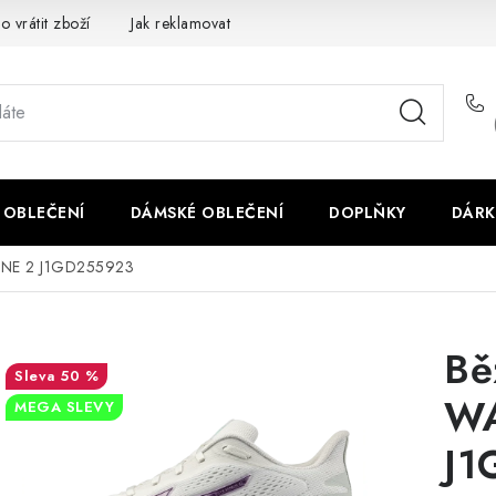
o vrátit zboží
Jak reklamovat
Obchodní podmínky
Veliko
 OBLEČENÍ
DÁMSKÉ OBLEČENÍ
DOPLŇKY
DÁRK
ENE 2 J1GD255923
Bě
50 %
WA
MEGA SLEVY
J1