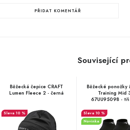
PŘIDAT KOMENTÁŘ
Související p
Běžecká čepice CRAFT
Běžecké ponožky 
Lumen Fleece 2 - černá
Training Mid 
67UU95098 - tři
10 %
10 %
Novinka