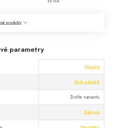
za vše.
né produkty
vé parametry
Mizuno
Boty pánské
Zvolte variantu
Béžová
pu
Neutrální