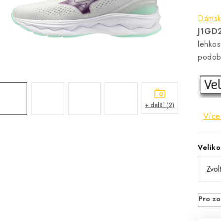
Dámsk
J1GD
lehkos
podob
+ další (2)
Více
Veliko