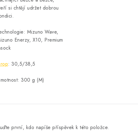
teří si chtějí udržet dobrou
ondici.
echnologie: Mizuno Wave,
izuno Enerzy, X10, Premium
nsock
rop
: 30,5/38,5
motnost: 300 g (M)
uďte první, kdo napíše příspěvek k této položce.