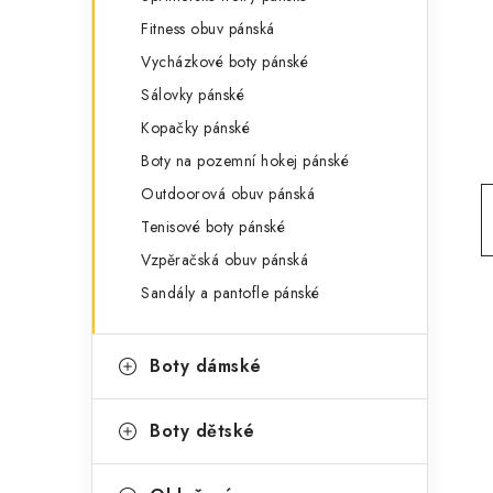
g
r
Fitness obuv pánská
o
Vycházkové boty pánské
a
r
Sálovky pánské
n
i
Kopačky pánské
e
n
Boty na pozemní hokej pánské
í
Outdoorová obuv pánská
Tenisové boty pánské
p
Vzpěračská obuv pánská
a
Sandály a pantofle pánské
n
e
Boty dámské
l
Boty dětské