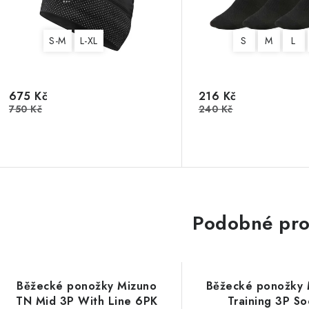
S-M
L-XL
S
M
L
675 Kč
216 Kč
750 Kč
240 Kč
Podobné pro
Běžecké ponožky Mizuno
Běžecké ponožky 
TN Mid 3P With Line 6PK
Training 3P So