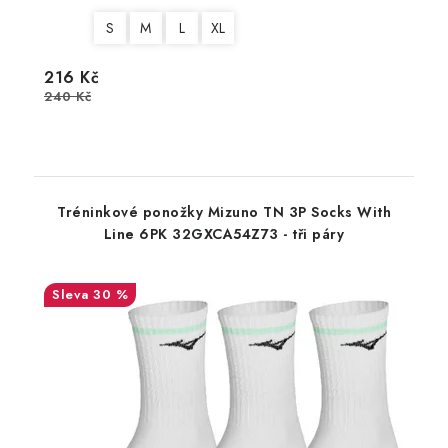
S
M
L
XL
216 Kč
240 Kč
Tréninkové ponožky Mizuno TN 3P Socks With
Line 6PK 32GXCA54Z73 - tři páry
30 %