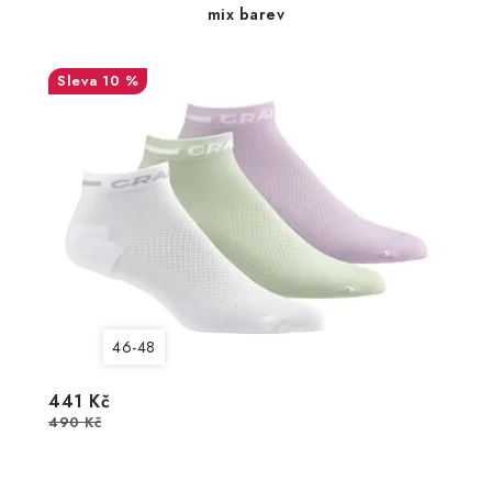
mix barev
10 %
46-48
441 Kč
490 Kč