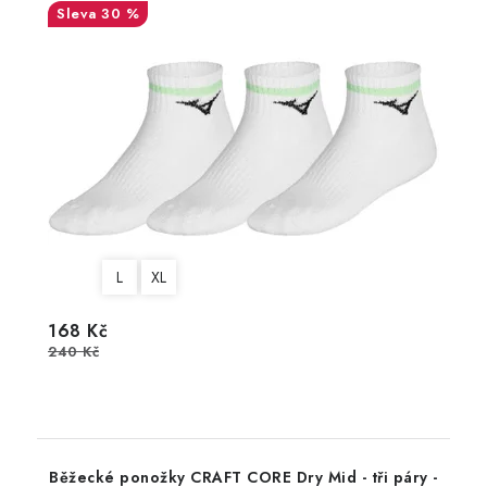
30 %
L
XL
168 Kč
240 Kč
Běžecké ponožky CRAFT CORE Dry Mid - tři páry -