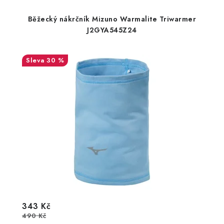
Běžecký nákrčník Mizuno Warmalite Triwarmer
J2GYA545Z24
30 %
343 Kč
490 Kč