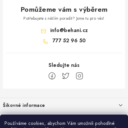
Pomůžeme vám s výběrem
Potřebujete s něčím poradit? Jsme tu pro vás!
info
@
behani.cz
777 52 96 50
Z
á
Šikovné informace
p
a
Ceník dopravy
Běžecké zajímavosti
t
Používáme cookies, abychom Vám umožnili pohodlné
Moje objednávka