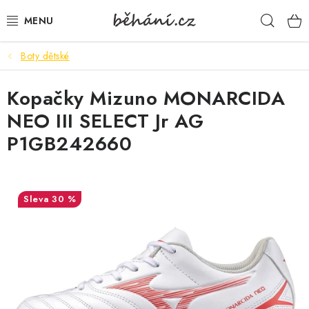
Přejít
Hleda
na
obsah
Boty dětské
BOTY PÁNSKÉ
Kopačky Mizuno MONARCIDA
BOTY DÁMSKÉ
NEO III SELECT Jr AG
PÁNSKÉ OBLEČENÍ
P1GB242660
DÁMSKÉ OBLEČENÍ
30 %
DOPLŇKY
DÁRKOVÉ POUKAZY
VELIKOSTNÍ TABULKY