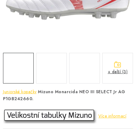
KONTAKT
BOTY DĚTSKÉ
OBLEČENÍ
VÝŽIVA
SPORTY
+ další (3)
MEGA SLEVY
Juniorské kopačky
Mizuno Monarcida NEO III SELECT Jr AG
NOVINKY
P1GB242660.
NOVINKY MIZUNO
Více informací
NOVINKY INOV-8