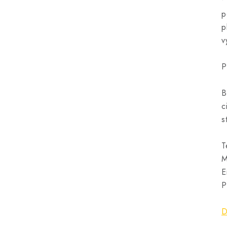
•
p
p
v
P
B
c
s
T
M
E
P
D