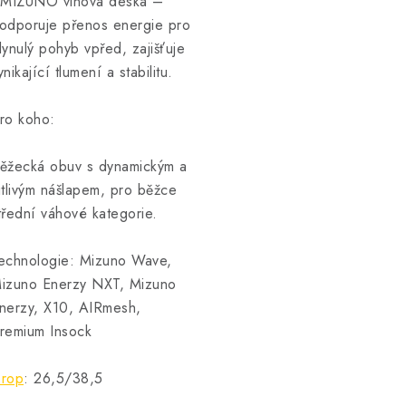
 MIZUNO vlnová deska –
odporuje přenos energie pro
lynulý pohyb vpřed, zajišťuje
ynikající tlumení a stabilitu.
ro koho:
ěžecká obuv s dynamickým a
itlivým nášlapem, pro běžce
třední váhové kategorie.
echnologie: Mizuno Wave,
izuno Enerzy NXT, Mizuno
nerzy, X10, AIRmesh,
remium Insock
rop
: 26,5/38,5