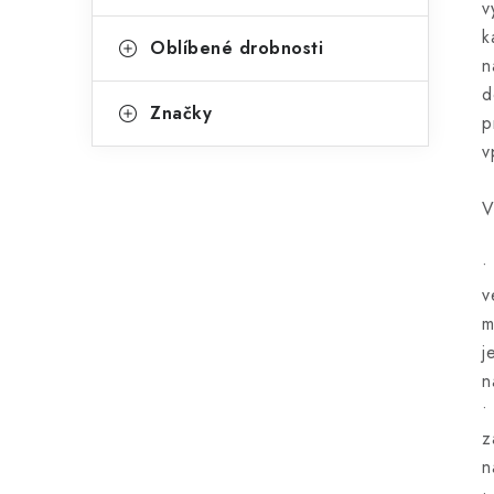
v
k
Oblíbené drobnosti
n
d
Značky
p
v
V
•
v
m
j
n
•
z
n