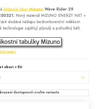
ká
běžecká obuv
Mizuno
Wave Rider 29
250321.
Nový materiál MIZUNO ENERZY NXT v
části dodává nášlapu bezkonkurenční měkkost.
é technologie zajišťují plynulý a pohodlný běh.
informací
st obuvi v EU