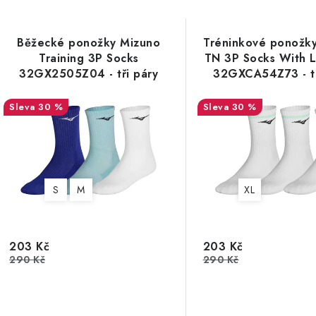
Běžecké ponožky Mizuno
Tréninkové ponožk
Training 3P Socks
TN 3P Socks With 
32GX2505Z04 - tři páry
32GXCA54Z73 - tř
30 %
30 %
S
M
XL
203 Kč
203 Kč
290 Kč
290 Kč