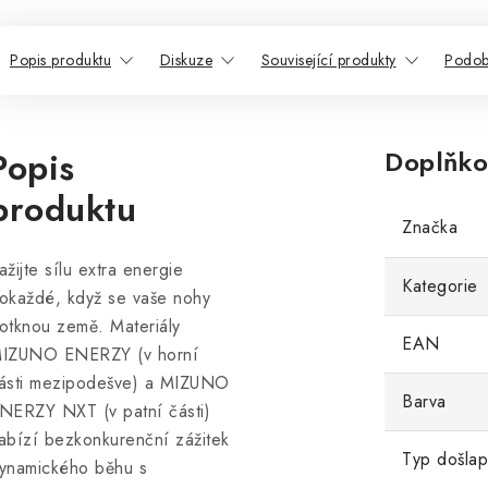
Popis produktu
Diskuze
Související produkty
Podob
Popis
Doplňko
produktu
Značka
ažijte sílu extra energie
Kategorie
okaždé, když se vaše nohy
otknou země. Materiály
EAN
IZUNO ENERZY (v horní
ásti mezipodešve) a MIZUNO
Barva
NERZY NXT (v patní části)
abízí bezkonkurenční zážitek
Typ došla
ynamického běhu s