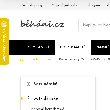
Přejít
Ceník dopravy
Moje objednávka
Jak vyměnit neb
na
obsah
BOTY PÁNSKÉ
BOTY DÁMSKÉ
PÁNSKÉ
Domů
Boty dámské
Běžecké boty Mizuno WAVE RI
P
K
Přeskočit
Boty pánské
kategorie
a
o
t
s
Boty dámské
e
t
Běžecké boty dámské