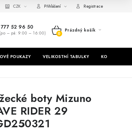
stní tabulky
CZK
Ochrana osobních údajů
Zásady používání soubor
Přihlášení
Registrace
777 52 96 50
Prázdný košík
(po – pá: 9:00 – 16:00)
NÁKUPNÍ
KOŠÍK
OVÉ POUKAZY
VELIKOSTNÍ TABULKY
KONTAKT
žecké boty Mizuno
VE RIDER 29
GD250321