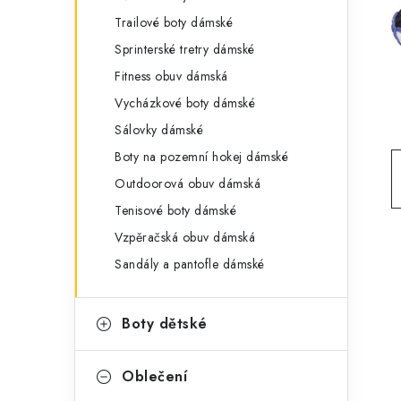
g
r
Trailové boty dámské
o
Sprinterské tretry dámské
a
r
Fitness obuv dámská
n
i
Vycházkové boty dámské
e
n
Sálovky dámské
í
Boty na pozemní hokej dámské
Outdoorová obuv dámská
p
Tenisové boty dámské
a
Vzpěračská obuv dámská
n
Sandály a pantofle dámské
e
Boty dětské
l
Oblečení