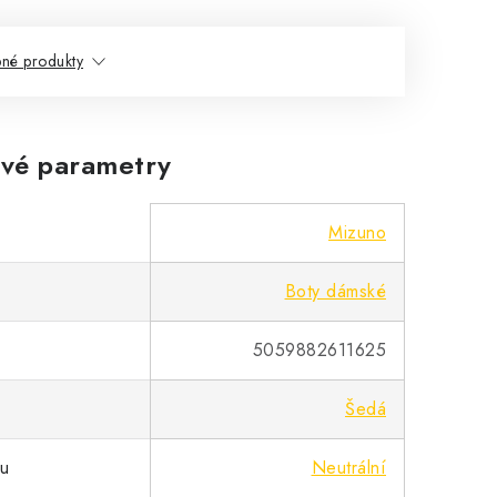
né produkty
vé parametry
Mizuno
Boty dámské
5059882611625
Šedá
pu
Neutrální