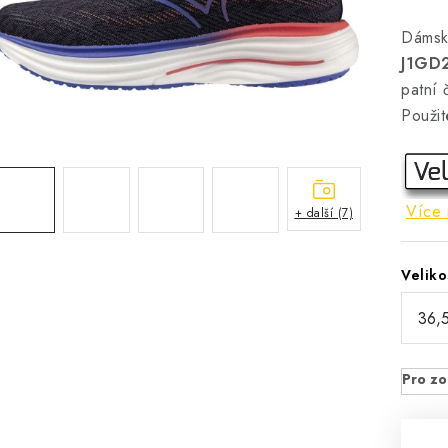
Dáms
J1GD
patní 
Použit
Více 
+ další (7)
Veliko