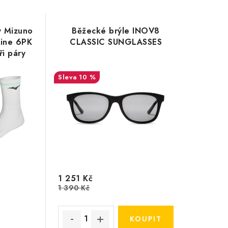
y Mizuno
Běžecké brýle INOV8
Line 6PK
CLASSIC SUNGLASSES
i páry
10 %
1 251 Kč
1 390 Kč