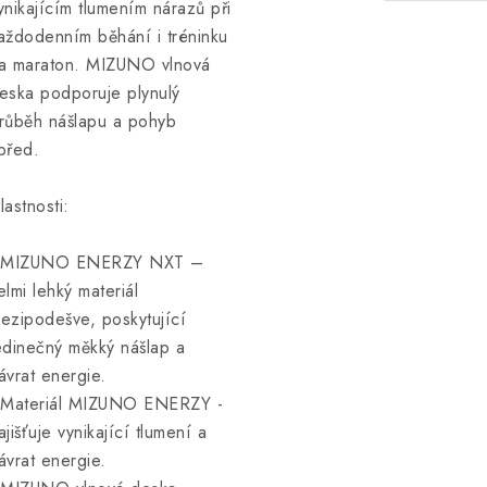
ynikajícím tlumením nárazů při
aždodenním běhání i tréninku
a maraton. MIZUNO vlnová
eska podporuje plynulý
růběh nášlapu a pohyb
před.
lastnosti:
 MIZUNO ENERZY NXT –
elmi lehký materiál
ezipodešve, poskytující
edinečný měkký nášlap a
ávrat energie.
 Materiál MIZUNO ENERZY -
ajišťuje vynikající tlumení a
ávrat energie.