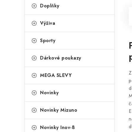
Doplňky
Výživa
Sporty
Dárkové poukazy
Z
MEGA SLEVY
p
d
Novinky
M
č
Novinky Mizuno
E
n
d
Novinky Inov-8