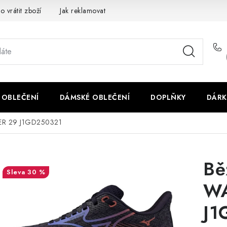
o vrátit zboží
Jak reklamovat
Obchodní podmínky
Veliko
 OBLEČENÍ
DÁMSKÉ OBLEČENÍ
DOPLŇKY
DÁRK
DER 29 J1GD250321
Bě
30 %
WA
J1