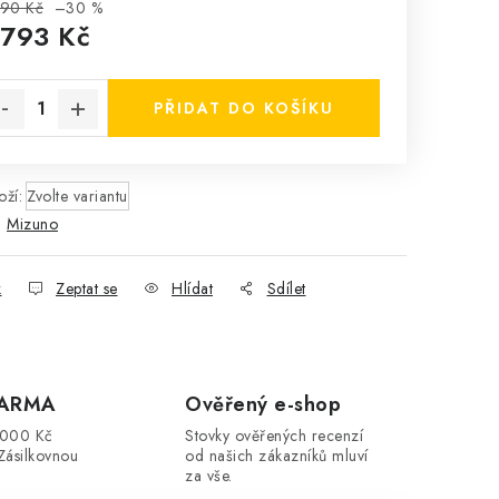
990 Kč
–30 %
 793 Kč
rná cena:
PŘIDAT DO KOŠÍKU
ží:
Zvolte variantu
:
Mizuno
k
Zeptat se
Hlídat
Sdílet
DARMA
Ověřený e-shop
3000 Kč
Stovky ověřených recenzí
Zásilkovnou
od našich zákazníků mluví
za vše.