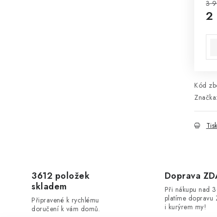
3 
2
Mě
Kód zbo
Značka
Tis
3612 položek
Doprava Z
skladem
Při nákupu nad 
platíme dopravu 
Připravené k rychlému
i kurýrem my!
doručení k vám domů.