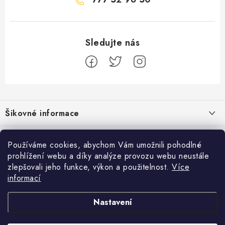
Z
á
Šikovné informace
p
a
Ceník dopravy
Běžecké zajímavosti
t
Používáme cookies, abychom Vám umožnili pohodlné
Moje objednávka
prohlížení webu a díky analýze provozu webu neustále
í
Proč jít běhat právě o víkendu?
Přijímáme online platby
zlepšovali jeho funkce, výkon a použitelnost.
Více
Jak vyměnit nebo vrátit zboží
informací
Bolest holeně nemusí znamenat zánět okostice
Facebook
Jak reklamovat
Nastavení
Jak běhat s rychlejším parťákem
Obchodní podmínky
Pánské běžecké boty
Dámské běžecké boty
Běžecké boty