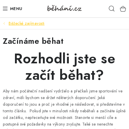
Přejít
Hleda
na
obsah
Běžecké zajímavosti
BOTY PÁNSKÉ
Začínáme běhat
BOTY DÁMSKÉ
Rozhodli jste se
PÁNSKÉ OBLEČENÍ
začít běhat?
DÁMSKÉ OBLEČENÍ
DOPLŇKY
Aby nám počáteční nadšení vydrželo a přečkali jsme sportování ve
zdraví, měli bychom se držet některých doporučení. Jaká
DÁRKOVÉ POUKAZY
doporučení to jsou a proč je vhodné je následovat, si představíme v
tomto článku. Pokud jste v minulosti nikdy neběhali a začínáte úplně
VELIKOSTNÍ TABULKY
od začátku, nepřeceňujte své možnosti. Stanovte si menší cíle a
postupně své požadavky na výkony zvyšujte. Také se nenechte