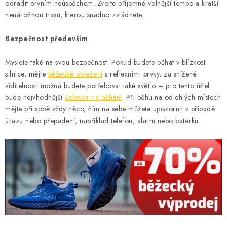
KONTAKT
odradit prvním neúspěchem. Zvolte příjemné volnější tempo a kratší
nenáročnou trasu, kterou snadno zvládnete.
BOTY DĚTSKÉ
Bezpečnost především
OBLEČENÍ
Myslete také na svou bezpečnost. Pokud budete běhat v blízkosti
silnice, mějte
běžecké oblečení
s reflexními prvky, za snížené
VÝŽIVA
viditelnosti možná budete potřebovat také světlo – pro tento účel
bude nejvhodnější
čelovka na běhání
. Při běhu na odlehlých místech
SPORTY
mějte při sobě vždy něco, čím na sebe můžete upozornit v případě
úrazu nebo přepadení, například telefon, alarm nebo baterku.
MEGA SLEVY
NOVINKY
NOVINKY MIZUNO
NOVINKY INOV-8