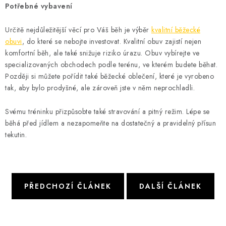
Potřebné vybavení
OBLÍBENÉ DROBNOSTI
Určitě nejdůležitější věcí pro Váš běh je výběr
kvalitní běžecké
ZNAČKY
obuvi
, do které se nebojte investovat. Kvalitní obuv zajistí nejen
komfortní běh, ale také snižuje riziko úrazu. Obuv vybírejte ve
specializovaných obchodech podle terénu, ve kterém budete běhat.
Ceník dopravy
Moje objednávka
Později si můžete pořídit také běžecké oblečení, které je vyrobeno
Jak vyměnit nebo vrátit zboží
Jak reklamovat
tak, aby bylo prodyšné, ale zároveň jste v něm neprochladli.
Obchodní podmínky
Velikostní tabulky
Svému tréninku přizpůsobte také stravování a pitný režim. Lépe se
Ochrana osobních údajů
Zásady používání souborů cookies
běhá před jídlem a nezapomeňte na dostatečný a pravidelný přísun
Kontakt
tekutin.
PŘEDCHOZÍ ČLÁNEK
DALŠÍ ČLÁNEK