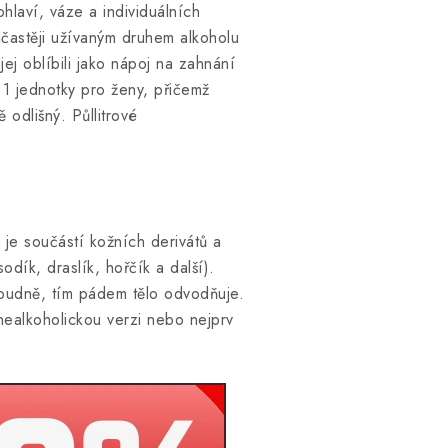
hlaví, váze a individuálních
častěji užívaným druhem alkoholu
ej oblíbili jako nápoj na zahnání
 1 jednotky pro ženy, přičemž
odlišný. Půllitrové
 je součástí kožních derivátů a
dík, draslík, hořčík a další).
opudně, tím pádem tělo odvodňuje.
 nealkoholickou verzi nebo nejprv