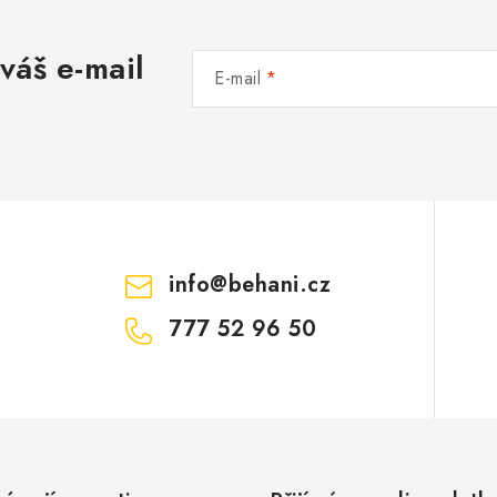
váš e-mail
E-mail
info
@
behani.cz
777 52 96 50