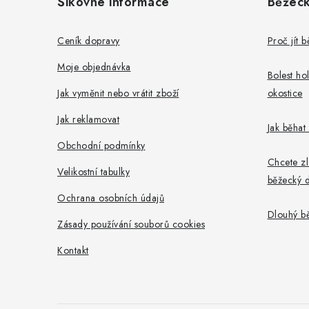
Šikovné informace
Běžeck
p
a
Ceník dopravy
Proč jít 
t
Moje objednávka
Bolest ho
í
Jak vyměnit nebo vrátit zboží
okostice
Jak reklamovat
Jak běhat
Obchodní podmínky
Chcete zl
Velikostní tabulky
běžecký d
Ochrana osobních údajů
Dlouhý b
Zásady používání souborů cookies
Kontakt