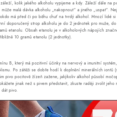
áleží, kolik jakého alkoholu vypijeme a kdy. Záleží dále na po
a může malá dávka alkoholu „nakopnout“ a jiného „uspat“. Nej
kdo má před či po běhu chuť na tvrdý alkohol. Mnozí lidé si j
enní doporučený strop alkoholu je do 2 jednotek pro muže, do
mů etanolu. Obsah etanolu je v alkoholových nápojích značně 
ibližně 10 gramů etanolu (2 jednotky).
ínu B, který má pozitivní účinky na nervový a imunitní systém,
ismu. Po zátěži se dobře hodí k doplnění minerálních iontů (so
vám pivo pocitově žízeň zažene, jakýkoliv alkohol působí moč
kážete jinak než s pivem představit, zkuste raději zvolit jeho
 dát pivo.