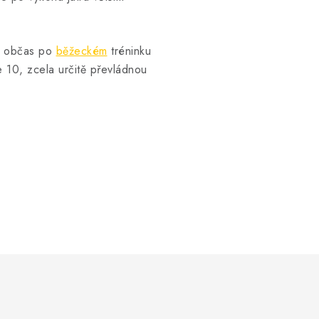
si občas po
běžeckém
tréninku
 10, zcela určitě převládnou