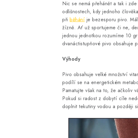
Nic se nemá přehánět a tak i zde z
odlišnostech, kdy jednoho člověk
při
běhání
je bezesporu pivo. Málo
žízně. Ať už sportujeme či ne, d
jednou jednotkou rozumíme 10 gra
dvanáctistupňové pivo obsahuje př
Výhody
Pivo obsahuje velké množství vitam
podílí se na energetickém metabol
Pamatujte však na to, že ačkoliv 
Pokud si radost z dobytí cíle nedo
doplnit tekutiny vodou a později si