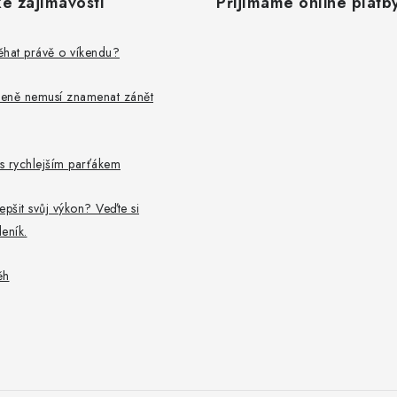
é zajímavosti
Přijímáme online platb
běhat právě o víkendu?
leně nemusí znamenat zánět
 s rychlejším parťákem
epšit svůj výkon? Veďte si
eník.
ěh