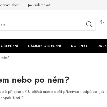
o vrátit zboží
Jak reklamovat
Obchodní podmínky
Veliko
 OBLEČENÍ
DÁMSKÉ OBLEČENÍ
DOPLŇKY
DÁRK
o něm?
hem nebo po něm?
ápojů při sportu? U běžců máme opět příznivce i odpůrce. Jak 
naopak škodí?