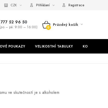
stní tabulky
CZK
Ochrana osobních údajů
Zásady používání soubor
Přihlášení
Registrace
777 52 96 50
Prázdný košík
(po – pá: 9:00 – 16:00)
NÁKUPNÍ
KOŠÍK
OVÉ POUKAZY
VELIKOSTNÍ TABULKY
KONTAKT
tomu ve skutečností je s alkoholem