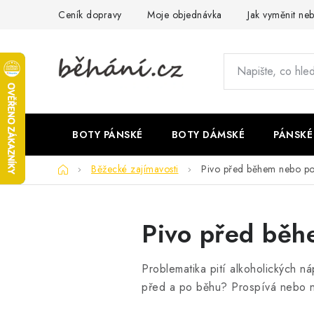
Přejít
Ceník dopravy
Moje objednávka
Jak vyměnit neb
na
obsah
BOTY PÁNSKÉ
BOTY DÁMSKÉ
PÁNSKÉ
Domů
Běžecké zajímavosti
Pivo před během nebo p
Pivo před bě
Problematika pití alkoholických n
před a po běhu? Prospívá nebo 