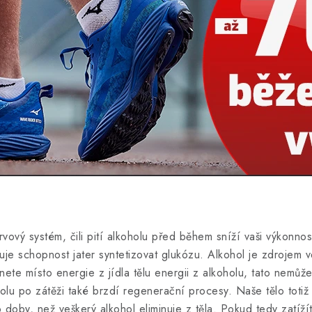
rvový systém, čili pití alkoholu před během sníží vaši výkonno
ižuje schopnost jater syntetizovat glukózu. Alkohol je zdrojem
ete místo energie z jídla tělu energii z alkoholu, tato nemůže
olu po zátěži také brzdí regenerační procesy. Naše tělo totiž
doby, než veškerý alkohol eliminuje z těla. Pokud tedy zatížít