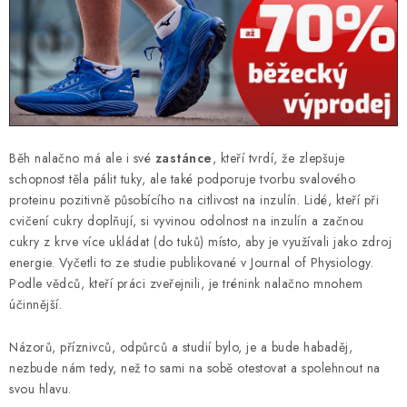
Běh nalačno má ale i své
zastánce
, kteří tvrdí, že zlepšuje
schopnost těla pálit tuky, ale také podporuje tvorbu svalového
proteinu pozitivně působícího na citlivost na inzulín. Lidé, kteří při
cvičení cukry doplňují, si vyvinou odolnost na inzulín a začnou
cukry z krve více ukládat (do tuků) místo, aby je využívali jako zdroj
energie. Vyčetli to ze studie publikované v Journal of Physiology.
Podle vědců, kteří práci zveřejnili, je trénink nalačno mnohem
účinnější.
Názorů, příznivců, odpůrců a studií bylo, je a bude habaděj,
nezbude nám tedy, než to sami na sobě otestovat a spolehnout na
svou hlavu.