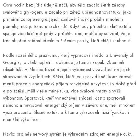
KONTAKT
Osm hodin bez jídla údajně stačí, aby tělo začalo šetřit zásoby
svalového glykogenu a začalo při zátěži upřednostňovat tuky, jako
BOTY DĚTSKÉ
primární zdroj energie. Jejich spalování však probíhá mnohem
pomaleji než je tomu u sacharidů. Když tedy při běhu nalačno tělo
OBLEČENÍ
spaluje více tuků než jindy v průběhu dne, mohlo by se zdát, že je
trénink před snídaní ideálním řešením pro ty, kteří chtějí zhubnout.
VÝŽIVA
Podle rozsáhlého průzkumu, který vypracovali vědci z University of
Georgia, to však neplatí – dokonce je tomu naopak. Zkoumali
SPORTY
obsah tuku v těle sportovců a jejich výkonnost v závislosti na jejich
stravovacích zvyklostech. Běžci, kteří jedli pravidelně, konzumovali
MEGA SLEVY
menší porce a energetický příjem pravidelně navyšovali v době před
a po zátěži, měli v těle méně tuku, více svalové hmoty a vyšší
NOVINKY
výkonnost. Sportovci, kteří vynechávali snídani, často sportovali
nalačno a navyšovali energetický příjem v závěru dne, měli mnohem
vyšší procento tělesného tuku a k tomu vykazovali nižší fyzickou i
NOVINKY MIZUNO
mentální výkonnost.
NOVINKY INOV-8
Navíc: pro náš nervový systém je výhradním zdrojem energie cukr.