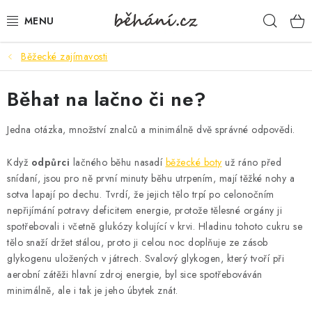
Přejít
Hleda
na
obsah
Běžecké zajímavosti
BOTY PÁNSKÉ
Běhat na lačno či ne?
BOTY DÁMSKÉ
Jedna otázka, množství znalců a minimálně dvě správné odpovědi.
PÁNSKÉ OBLEČENÍ
Když
odpůrci
lačného běhu nasadí
běžecké boty
už ráno před
DÁMSKÉ OBLEČENÍ
snídaní, jsou pro ně první minuty běhu utrpením, mají těžké nohy a
sotva lapají po dechu. Tvrdí, že jejich tělo trpí po celonočním
DOPLŇKY
nepřijímání potravy deficitem energie, protože tělesné orgány ji
spotřebovali i včetně glukózy kolující v krvi. Hladinu tohoto cukru se
DÁRKOVÉ POUKAZY
tělo snaží držet stálou, proto ji celou noc doplňuje ze zásob
glykogenu uložených v játrech. Svalový glykogen, který tvoří při
aerobní zátěži hlavní zdroj energie, byl sice spotřebováván
VELIKOSTNÍ TABULKY
minimálně, ale i tak je jeho úbytek znát.