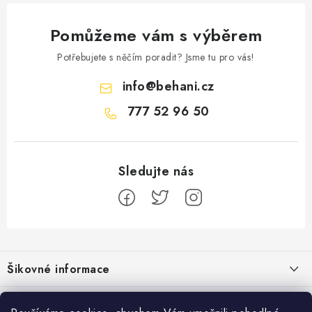
Pomůžeme vám s výběrem
Potřebujete s něčím poradit? Jsme tu pro vás!
info
@
behani.cz
777 52 96 50
Z
á
Šikovné informace
p
a
Ceník dopravy
Běžecké zajímavosti