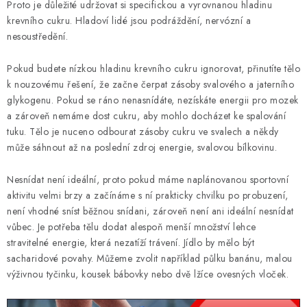
Proto je důležité udržovat si specifickou a vyrovnanou hladinu
OBLÍBENÉ DROBNOSTI
krevního cukru. Hladoví lidé jsou podráždění, nervózní a
nesoustředění.
ZNAČKY
Pokud budete nízkou hladinu krevního cukru ignorovat, přinutíte tělo
k nouzovému řešení, že začne čerpat zásoby svalového a jaterního
Ceník dopravy
Moje objednávka
glykogenu. Pokud se ráno nenasnídáte, nezískáte energii pro mozek
Jak vyměnit nebo vrátit zboží
Jak reklamovat
a zároveň nemáme dost cukru, aby mohlo docházet ke spalování
tuku. Tělo je nuceno odbourat zásoby cukru ve svalech a někdy
Obchodní podmínky
Velikostní tabulky
může sáhnout až na poslední zdroj energie, svalovou bílkovinu.
Ochrana osobních údajů
Zásady používání souborů cookies
Kontakt
Nesnídat není ideální, proto pokud máme naplánovanou sportovní
aktivitu velmi brzy a začínáme s ní prakticky chvilku po probuzení,
není vhodné sníst běžnou snídani, zároveň není ani ideální nesnídat
vůbec. Je potřeba tělu dodat alespoň menší množství lehce
stravitelné energie, která nezatíží trávení. Jídlo by mělo být
sacharidové povahy. Můžeme zvolit například půlku banánu, malou
výživnou tyčinku, kousek bábovky nebo dvě lžíce ovesných vloček.