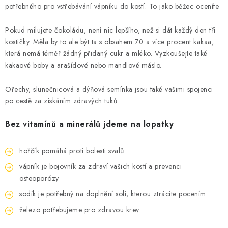
potřebného pro vstřebávání vápníku do kostí. To jako běžec oceníte.
Pokud milujete čokoládu, není nic lepšího, než si dát každý den tři
kostičky. Měla by to ale být ta s obsahem 70 a více procent kakaa,
která nemá téměř žádný přidaný cukr a mléko. Vyzkoušejte také
kakaové boby a arašídové nebo mandlové máslo.
Ořechy, slunečnicová a dýňová semínka jsou také vašimi spojenci
po cestě za získáním zdravých tuků.
Bez vitamínů a minerálů jdeme na lopatky
hořčík pomáhá proti bolesti svalů
vápník je bojovník za zdraví vašich kostí a prevenci
osteoporózy
sodík je potřebný na doplnění soli, kterou ztrácíte pocením
železo potřebujeme pro zdravou krev