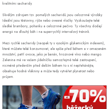
KONTAKT
kvalitními sacharidy.
BOTY DĚTSKÉ
Skvělým zdrojem tzv. pomalých sacharidů jsou celozrnné výrobky.
Ideální jsou těstoviny, rýže nebo ovesné vločky. Vyzkoušejte také
OBLEČENÍ
sladké brambory, pohanku a celozrnné pečivo. Ty všechny dodají
energii na dlouhý běh i na superrychlý intervalový trénink.
VÝŽIVA
Mezi rychlé sacharidy (naopak ty s vysokým glykemickým indexem),
které můžete také konzumovat, ale spíše před během a v omezeném
SPORTY
množství, patří ovoce, jako je banán, hroznové víno nebo mango.
Zelenina má ve vašem jídelníčku samozřejmě také zastoupení,
MEGA SLEVY
nicméně především před delším během to s ní nepřehánějte,
obsahuje hodně vlákniny a může tedy vytvářet plynatost nebo
NOVINKY
průjem.
NOVINKY MIZUNO
NOVINKY INOV-8