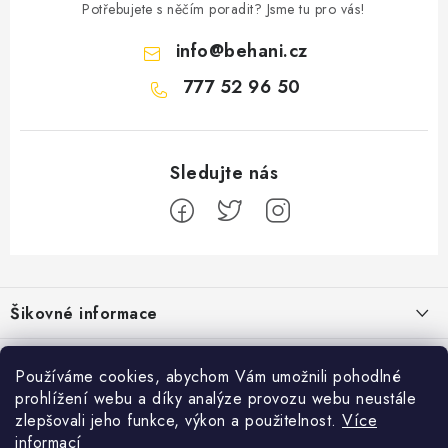
Potřebujete s něčím poradit? Jsme tu pro vás!
info
@
behani.cz
777 52 96 50
Z
á
Šikovné informace
p
a
Ceník dopravy
Běžecké zajímavosti
t
Používáme cookies, abychom Vám umožnili pohodlné
Moje objednávka
prohlížení webu a díky analýze provozu webu neustále
í
Bolest holeně nemusí znamenat zánět okostice
Přijímáme online platby
zlepšovali jeho funkce, výkon a použitelnost.
Více
Jak vyměnit nebo vrátit zboží
informací