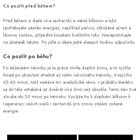
Co pozřít před během?
Před během si dejte více sacharidů a méně bílkovin a tuků
(potřebujete zásobu energie), například pečivo, obložené sýrem a
libovou šunkou, případně kouskem kvalitního tuku. Nezapomínejte
na dostatek tekutin. Po jídle si dejte ještě alespoň hodinu odpočinku.
Co pozřít po běhu?
Po běžeckém tréninku je ta pravá chvíle doplnit živiny, a to rychle.
Ihned po ukončení středně až velmi náročného tréninku, trvajícího
45-60 minut, totiž nastává tzv. anabolické okno, v průběhu kterého
se do těla vstřebává až dvakrát více živin než obvykle. Tento stav trvá
zhruba do 30 minut po tréninku. Využijte ho k doplnění bílkovin k
regeneraci vašich svalů i sacharidů pro znovu získání vydané
energie.