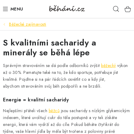
Přejít
Hleda
na
obsah
Běžecké zajímavosti
BOTY PÁNSKÉ
S kvalitními sacharidy a
BOTY DÁMSKÉ
minerály se běhá lépe
PÁNSKÉ OBLEČENÍ
Správným stravováním se dá podle odborníků zvýšit
běžecký
výkon
DÁMSKÉ OBLEČENÍ
až o 30%. Pamatujte také na to, že kdo sportuje, potřebuje jíst
kvalitně. Pojďme si na pár řádcích osvětlit co a kdy jíst,
abychom stravováním svůj běh podpořili a ne brzdili.
DOPLŇKY
Energie = kvalitní sacharidy
DÁRKOVÉ POUKAZY
Nejlepšími přáteli všech
běžců
jsou sacharidy s nízkým glykemickým
indexem, které uvolňují cukr do těla postupně a vy tak získáte
VELIKOSTNÍ TABULKY
energii, která vám vydrží až do cíle. Pokud běháte čtyřikrát do
týdne, vaše hlavní jídla by měla být tvořena z poloviny právě