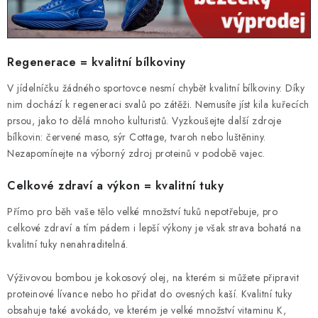
OBLÍBENÉ DROBNOSTI
ZNAČKY
Regenerace = kvalitní bílkoviny
V jídelníčku žádného sportovce nesmí chybět kvalitní bílkoviny. Díky
Ceník dopravy
Moje objednávka
nim dochází k regeneraci svalů po zátěži. Nemusíte jíst kila kuřecích
Jak vyměnit nebo vrátit zboží
Jak reklamovat
prsou, jako to dělá mnoho kulturistů. Vyzkoušejte další zdroje
Obchodní podmínky
Velikostní tabulky
bílkovin: červené maso, sýr Cottage, tvaroh nebo luštěniny.
Nezapomínejte na výborný zdroj proteinů v podobě vajec.
Ochrana osobních údajů
Zásady používání souborů cookies
Kontakt
Celkové zdraví a výkon = kvalitní tuky
Přímo pro běh vaše tělo velké množství tuků nepotřebuje, pro
celkové zdraví a tím pádem i lepší výkony je však strava bohatá na
kvalitní tuky nenahraditelná.
Výživovou bombou je kokosový olej, na kterém si můžete připravit
proteinové lívance nebo ho přidat do ovesných kaší. Kvalitní tuky
obsahuje také avokádo, ve kterém je velké množství vitaminu K,