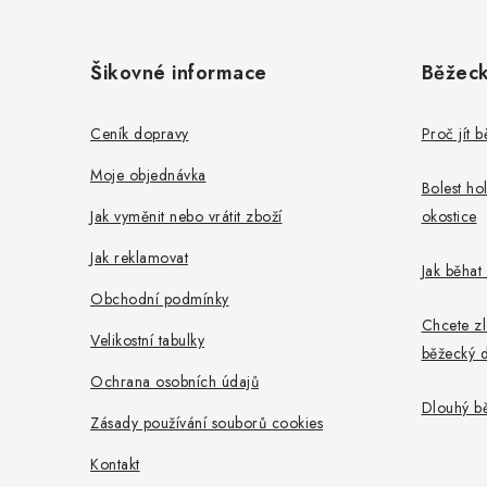
Z
á
Šikovné informace
Běžeck
p
a
Ceník dopravy
Proč jít 
t
Moje objednávka
Bolest ho
í
Jak vyměnit nebo vrátit zboží
okostice
Jak reklamovat
Jak běhat
Obchodní podmínky
Chcete zl
Velikostní tabulky
běžecký d
Ochrana osobních údajů
Dlouhý b
Zásady používání souborů cookies
Kontakt