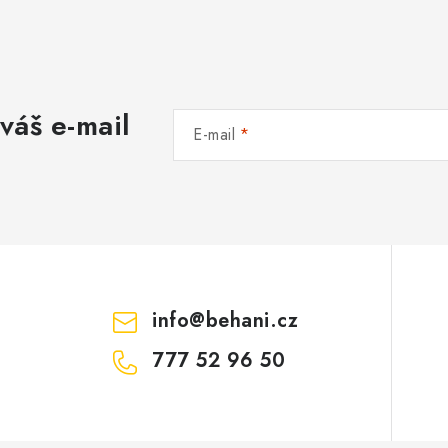
váš e-mail
E-mail
info
@
behani.cz
777 52 96 50