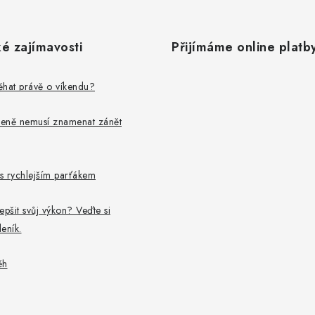
é zajímavosti
Přijímáme online platb
běhat právě o víkendu?
leně nemusí znamenat zánět
 s rychlejším parťákem
epšit svůj výkon? Veďte si
eník.
ěh