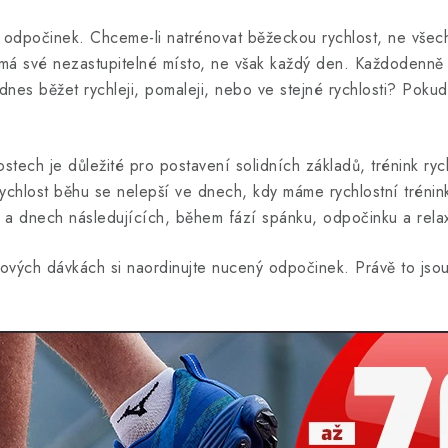
ý odpočinek. Chceme-li natrénovat běžeckou rychlost, ne všech
ti má své nezastupitelné místo, ne však každý den. Každodenně
es běžet rychleji, pomaleji, nebo ve stejné rychlosti? Pokud
tech je důležité pro postavení solidních základů, trénink rychl
rychlost běhu se nelepší ve dnech, kdy máme rychlostní trénink
a dnech následujících, během fází spánku, odpočinku a rela
ových dávkách si naordinujte nucený odpočinek. Právě to jsou t