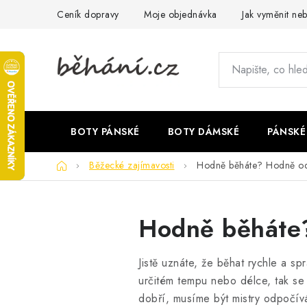
Přejít
Ceník dopravy
Moje objednávka
Jak vyměnit neb
na
obsah
BOTY PÁNSKÉ
BOTY DÁMSKÉ
PÁNSKÉ
Domů
Běžecké zajímavosti
Hodně běháte? Hodně od
Hodně běháte?
Jistě uznáte, že běhat rychle a spr
určitém tempu nebo délce, tak se t
dobří, musíme být mistry odpočív