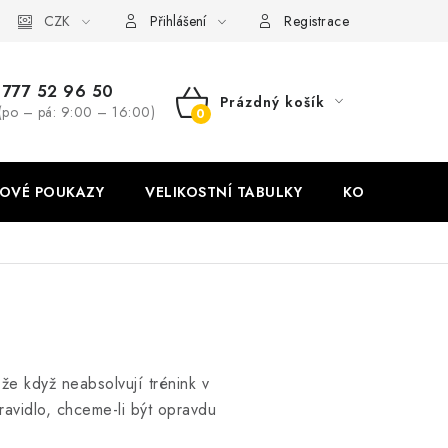
stní tabulky
CZK
Ochrana osobních údajů
Zásady používání soubor
Přihlášení
Registrace
777 52 96 50
Prázdný košík
(po – pá: 9:00 – 16:00)
NÁKUPNÍ
KOŠÍK
OVÉ POUKAZY
VELIKOSTNÍ TABULKY
KONTAKT
, že když neabsolvují trénink v
ravidlo, chceme-li být opravdu