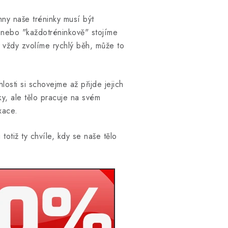
ny naše tréninky musí být
 nebo "každotréninkově" stojíme
 vždy zvolíme rychlý běh, může to
osti si schovejme až přijde jejich
y, ale tělo pracuje na svém
xace.
otiž ty chvíle, kdy se naše tělo