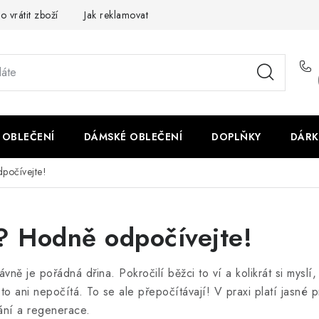
o vrátit zboží
Jak reklamovat
Obchodní podmínky
Veliko
 OBLEČENÍ
DÁMSKÉ OBLEČENÍ
DOPLŇKY
DÁRK
počívejte!
 Hodně odpočívejte!
ávně je pořádná dřina. Pokročilí běžci to ví a kolikrát si myslí
o ani nepočítá. To se ale přepočítávají! V praxi platí jasné p
ání a regenerace.