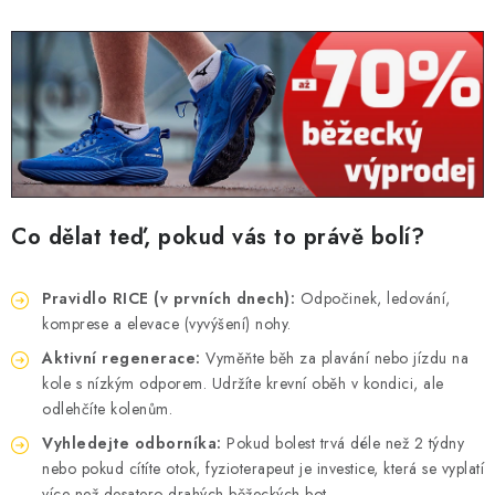
Co dělat teď, pokud vás to právě bolí?
Pravidlo RICE (v prvních dnech):
Odpočinek, ledování,
komprese a elevace (vyvýšení) nohy.
Aktivní regenerace:
Vyměňte běh za plavání nebo jízdu na
kole s nízkým odporem. Udržíte krevní oběh v kondici, ale
odlehčíte kolenům.
Vyhledejte odborníka:
Pokud bolest trvá déle než 2 týdny
nebo pokud cítíte otok, fyzioterapeut je investice, která se vyplatí
více než desatero drahých běžeckých bot.