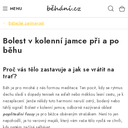
Přejít
Hleda
na
obsah
Běžecké zajímavosti
BOTY PÁNSKÉ
Bolest v kolenní jamce při a po
BOTY DÁMSKÉ
běhu
PÁNSKÉ OBLEČENÍ
Proč vás tělo zastavuje a jak se vrátit na
DÁMSKÉ OBLEČENÍ
trať?
DOPLŇKY
Běh je pro mnohé z nás formou meditace. Ten pocit, kdy se rytmus
dechu sladí s dopady tenisek na asfalt nebo měkkou lesní cestu, je k
DÁRKOVÉ POUKAZY
nezaplacení. Jenže někdy tuto harmonii naruší ostrý, bodavý nebo
táhlý signál. Bolest v kolenní jamce, odborně nazývaná oblast
VELIKOSTNÍ TABULKY
popliteální fossy
je pro běžce obávaným strašákem. Není to jen
nepohodlí, je to varovný maják, který vám vaše tělo vysílá ve chvíli,
kdy systém začíná selhávat.