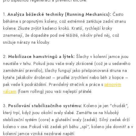
pro úspěšnou regeneraci a prevenci klíčové:
OBLÍBENÉ DROBNOSTI
1.
Analýza běžecké techniky (Running Mechanics):
Často
běháme s propnutými koleny, což extrémně zatěžuje zadní stranu
ZNAČKY
kolene. Zkuste zvýšit kadenci kroků. Kratší, rychlejší kroky
znamenají, že dopadáte pod své těžiště, nikoliv před něj, což
Ceník dopravy
Moje objednávka
snižuje nárazy na klouby.
Jak vyměnit nebo vrátit zboží
Jak reklamovat
2.
Mobilizace hamstringů a lýtek:
Šlachy v kolenní jamce jsou
Obchodní podmínky
Velikostní tabulky
neustále v tahu. Pokud jsou vaše svaly zkrácené (což je u sedavého
Ochrana osobních údajů
Zásady používání souborů cookies
zaměstnání pravidlo), šlachy fungují jako přešponovaná struna na
Kontakt
kytaře. Jakákoliv drobnost – prudké zrychlení nebo běh z kopce –
pak vede k podráždění. Pravidelný strečink a práce s
pěnovým
válcem
(foam rolling) jsou vaši nejlepší přátelé.
3.
Posilování stabilizačního systému:
Koleno je jen "chudák",
který trpí, když jsou okolní svaly slabé. Zaměřte se na hluboký
stabilizační systém (core) a gluteální svaly (zadek). Silný zadek drží
koleno v ose. Pokud váš zadek při běhu „spí“, koleno jde dovnitř a v
kolenní jamce vzniká nezdravé napětí.