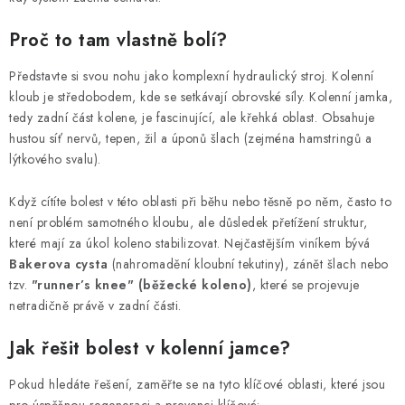
KONTAKT
Proč to tam vlastně bolí?
BOTY DĚTSKÉ
Představte si svou nohu jako komplexní hydraulický stroj. Kolenní
OBLEČENÍ
kloub je středobodem, kde se setkávají obrovské síly. Kolenní jamka,
tedy zadní část kolene, je fascinující, ale křehká oblast. Obsahuje
hustou síť nervů, tepen, žil a úponů šlach (zejména hamstringů a
VÝŽIVA
lýtkového svalu).
SPORTY
Když cítíte bolest v této oblasti při běhu nebo těsně po něm, často to
není problém samotného kloubu, ale důsledek přetížení struktur,
MEGA SLEVY
které mají za úkol koleno stabilizovat. Nejčastějším viníkem bývá
Bakerova cysta
(nahromadění kloubní tekutiny), zánět šlach nebo
NOVINKY
tzv.
"runner’s knee" (běžecké koleno)
, které se projevuje
netradičně právě v zadní části.
NOVINKY MIZUNO
Jak řešit bolest v kolenní jamce?
NOVINKY INOV-8
Pokud hledáte řešení, zaměřte se na tyto klíčové oblasti, které jsou