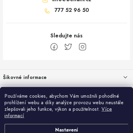
777 52 96 50
Z
á
Šikovné informace
p
a
Ceník dopravy
Běžecké zajímavosti
t
Používáme cookies, abychom Vám umožnili pohodlné
Moje objednávka
prohlížení webu a díky analýze provozu webu neustále
í
Proč jít běhat právě o víkendu?
Přijímáme online platby
zlepšovali jeho funkce, výkon a použitelnost.
Více
Jak vyměnit nebo vrátit zboží
informací
Bolest holeně nemusí znamenat zánět okostice
Facebook
Jak reklamovat
Nastavení