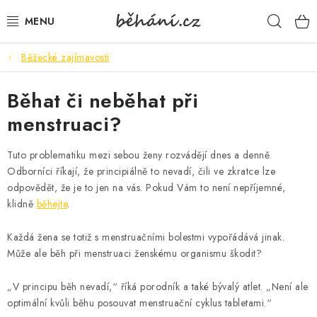
Přejít
Hleda
na
obsah
Běžecké zajímavosti
BOTY PÁNSKÉ
Běhat či neběhat při
BOTY DÁMSKÉ
menstruaci?
PÁNSKÉ OBLEČENÍ
Tuto problematiku mezi sebou ženy rozvádějí dnes a denně.
DÁMSKÉ OBLEČENÍ
Odborníci říkají, že principiálně to nevadí, čili ve zkratce lze
odpovědět, že je to jen na vás. Pokud Vám to není nepříjemné,
klidně
běhejte
.
DOPLŇKY
Každá žena se totiž s menstruačními bolestmi vypořádává jinak.
DÁRKOVÉ POUKAZY
Může ale běh při menstruaci ženskému organismu škodit?
VELIKOSTNÍ TABULKY
„V principu běh nevadí,“ říká porodník a také bývalý atlet. „Není ale
optimální kvůli běhu posouvat menstruační cyklus tabletami.“