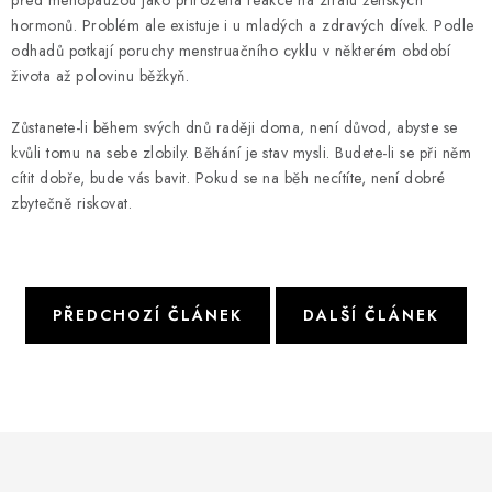
před menopauzou jako přirozená reakce na ztrátu ženských
hormonů. Problém ale existuje i u mladých a zdravých dívek. Podle
odhadů potkají poruchy menstruačního cyklu v některém období
života až polovinu běžkyň.
Zůstanete-li během svých dnů raději doma, není důvod, abyste se
kvůli tomu na sebe zlobily. Běhání je stav mysli. Budete-li se při něm
cítit dobře, bude vás bavit. Pokud se na běh necítíte, není dobré
zbytečně riskovat.
PŘEDCHOZÍ ČLÁNEK
DALŠÍ ČLÁNEK