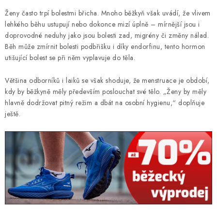
KONTAKT
Ženy často trpí bolestmi břicha. Mnoho běžkyň však uvádí, že vlivem
lehkého běhu ustupují nebo dokonce mizí úplně – mírnější jsou i
BOTY DĚTSKÉ
doprovodné neduhy jako jsou bolesti zad, migrény či změny nálad.
Běh může zmírnit bolesti podbřišku i díky endorfinu, tento hormon
OBLEČENÍ
utišující bolest se při něm vyplavuje do těla.
VÝŽIVA
Většina odborníků i laiků se však shoduje, že menstruace je období,
kdy by běžkyně měly především poslouchat své tělo. „Ženy by měly
SPORTY
hlavně dodržovat pitný režim a dbát na osobní hygienu,“ doplňuje
ještě.
MEGA SLEVY
NOVINKY
NOVINKY MIZUNO
NOVINKY INOV-8