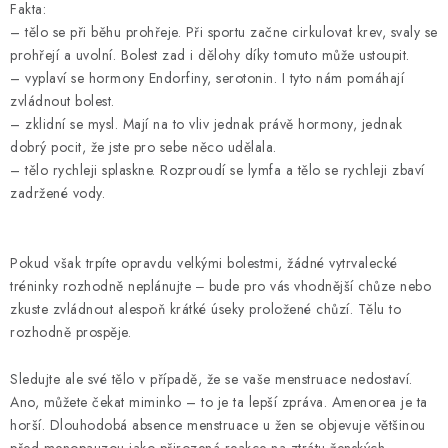
Fakta:
OBLÍBENÉ DROBNOSTI
– tělo se při běhu prohřeje. Při sportu začne cirkulovat krev, svaly se
prohřejí a uvolní. Bolest zad i dělohy díky tomuto může ustoupit.
ZNAČKY
– vyplaví se hormony Endorfiny, serotonin. I tyto nám pomáhají
zvládnout bolest.
– zklidní se mysl. Mají na to vliv jednak právě hormony, jednak
Ceník dopravy
Moje objednávka
dobrý pocit, že jste pro sebe něco udělala.
Jak vyměnit nebo vrátit zboží
Jak reklamovat
– tělo rychleji splaskne. Rozproudí se lymfa a tělo se rychleji zbaví
Obchodní podmínky
Velikostní tabulky
zadržené vody.
Ochrana osobních údajů
Zásady používání souborů cookies
Kontakt
Pokud však trpíte opravdu velkými bolestmi, žádné vytrvalecké
tréninky rozhodně neplánujte ‒ bude pro vás vhodnější chůze nebo
zkuste zvládnout alespoň krátké úseky proložené chůzí. Tělu to
rozhodně prospěje.
Sledujte ale své tělo v případě, že se vaše menstruace nedostaví.
Ano, můžete čekat miminko – to je ta lepší zpráva. Amenorea je ta
horší. Dlouhodobá absence menstruace u žen se objevuje většinou