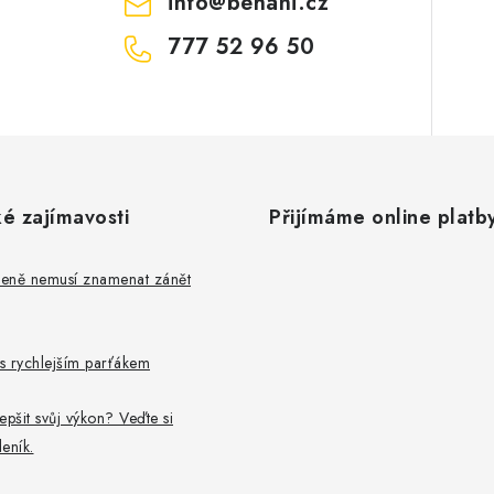
info
@
behani.cz
777 52 96 50
é zajímavosti
Přijímáme online platb
leně nemusí znamenat zánět
 s rychlejším parťákem
epšit svůj výkon? Veďte si
eník.