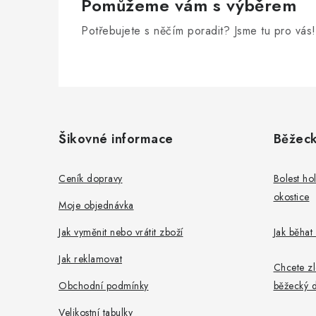
Pomůžeme vám s výběrem
Potřebujete s něčím poradit? Jsme tu pro vás!
Z
á
Šikovné informace
Běžeck
p
a
Ceník dopravy
Bolest ho
okostice
t
Moje objednávka
í
Jak vyměnit nebo vrátit zboží
Jak běhat
Jak reklamovat
Chcete zl
Obchodní podmínky
běžecký d
Velikostní tabulky