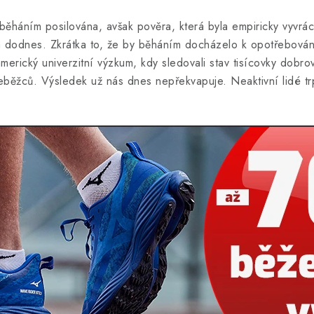
běháním posilována, avšak pověra, která byla empiricky vyvrá
vá dodnes. Zkrátka to, že by běháním docházelo k opotřebován
merický univerzitní výzkum, kdy sledovali stav tisícovky dobrov
eběžců. Výsledek už nás dnes nepřekvapuje. Neaktivní lidé tr