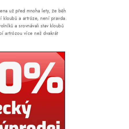
cena už před mnoha lety, že běh
í kloubů a artróze, není pravda.
olníků a srovnávali stav kloubů
pí artrózou více než dvakrát