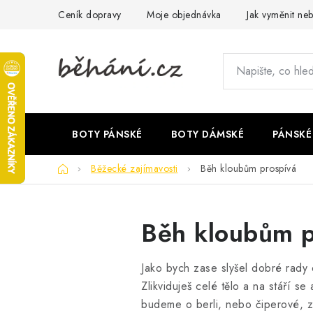
Přejít
Ceník dopravy
Moje objednávka
Jak vyměnit neb
na
obsah
BOTY PÁNSKÉ
BOTY DÁMSKÉ
PÁNSKÉ
Domů
Běžecké zajímavosti
Běh kloubům prospívá
Běh kloubům p
Jako bych zase slyšel dobré rady 
Zlikviduješ celé tělo a na stáří s
budeme o berli, nebo čiperové, z