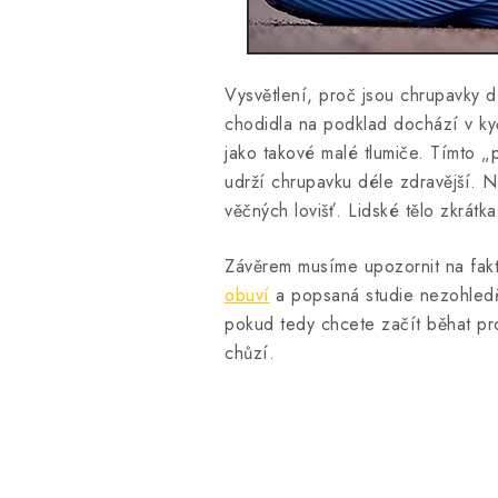
Vysvětlení, proč jsou chrupavky d
chodidla na podklad dochází v kyčl
jako takové malé tlumiče. Tímto 
udrží chrupavku déle zdravější.
věčných lovišť. Lidské tělo zkrát
Závěrem musíme upozornit na fakt,
obuví
a popsaná studie nezohledňu
pokud tedy chcete začít běhat pro
chůzí.