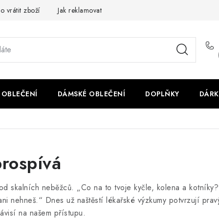
o vrátit zboží
Jak reklamovat
Obchodní podmínky
Veliko
 OBLEČENÍ
DÁMSKÉ OBLEČENÍ
DOPLŇKY
DÁRK
rospívá
od skalních neběžců. „Co na to tvoje kyčle, kolena a kotníky?
e ani nehneš.“ Dnes už naštěstí lékařské výzkumy potvrzují pra
ávisí na našem přístupu.