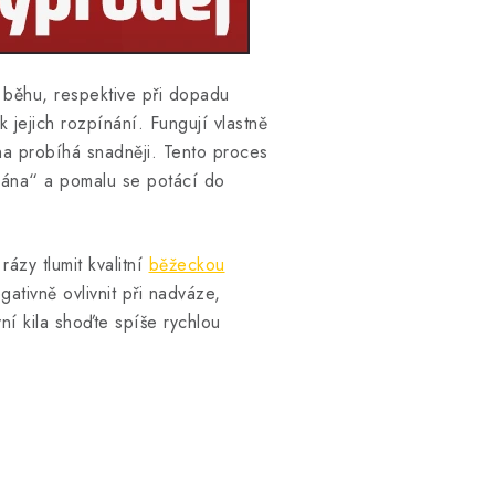
 běhu, respektive při dopadu
k jejich rozpínání. Fungují vlastně
na probíhá snadněji. Tento proces
vána“ a pomalu se potácí do
ázy tlumit kvalitní
běžeckou
tivně ovlivnit při nadváze,
ní kila shoďte spíše rychlou