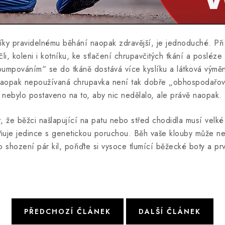
íky pravidelnému běhání naopak zdravější, je jednoduché. Při
i, koleni i kotníku, ke stlačení chrupavčitých tkání a posléze 
„pumpováním“ se do tkáně dostává více kyslíku a látková výmě
 Naopak nepoužívaná chrupavka není tak dobře „obhospodařo
ka nebylo postaveno na to, aby nic nedělalo, ale právě naopak.
 že běžci našlapující na patu nebo střed chodidla musí velké r
je jedince s genetickou poruchou. Běh vaše klouby může nega
 shození pár kil, pořiďte si vysoce tlumící běžecké boty a prv
PŘEDCHOZÍ ČLÁNEK
DALŠÍ ČLÁNEK