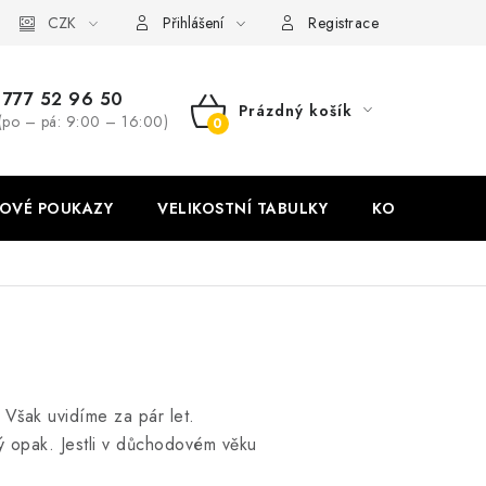
stní tabulky
CZK
Ochrana osobních údajů
Zásady používání soubor
Přihlášení
Registrace
777 52 96 50
Prázdný košík
(po – pá: 9:00 – 16:00)
NÁKUPNÍ
KOŠÍK
OVÉ POUKAZY
VELIKOSTNÍ TABULKY
KONTAKT
 Však uvidíme za pár let.
vý opak. Jestli v důchodovém věku