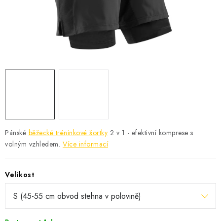
KONTAKT
BOTY DĚTSKÉ
OBLEČENÍ
VÝŽIVA
SPORTY
MEGA SLEVY
Pánské
běžecké tréninkové šortky
2 v 1 - efektivní komprese s
volným vzhledem.
Více informací
NOVINKY
Velikost
NOVINKY MIZUNO
NOVINKY INOV-8