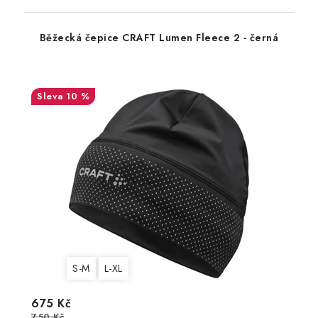
Běžecká čepice CRAFT Lumen Fleece 2 - černá
10 %
S-M
L-XL
675 Kč
750 Kč