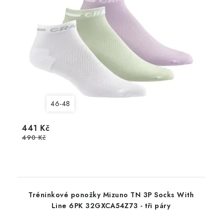
46-48
441 Kč
490 Kč
Tréninkové ponožky Mizuno TN 3P Socks With
Line 6PK 32GXCA54Z73 - tři páry