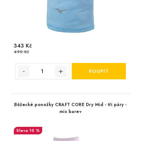
343 Kč
490 Kč
Běžecké ponožky CRAFT CORE Dry Mid - tři páry -
mix barev
10 %