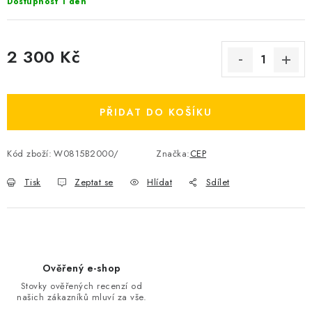
Dostupnost 1 den
OBLÍBENÉ DROBNOSTI
ZNAČKY
2 300 Kč
Měrná cena:
Ceník dopravy
Moje objednávka
Jak vyměnit nebo vrátit zboží
PŘIDAT DO KOŠÍKU
Jak reklamovat
Obchodní podmínky
Velikostní tabulky
Kód zboží:
W0815B2000/
Značka:
CEP
Ochrana osobních údajů
Zásady používání souborů cookies
Kontakt
Tisk
Zeptat se
Hlídat
Sdílet
Ověřený e-shop
Stovky ověřených recenzí od
našich zákazníků mluví za vše.