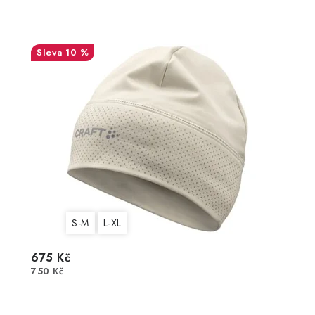
10 %
S-M
L-XL
675 Kč
750 Kč