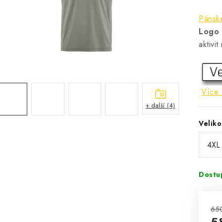
Pánské
Logo
aktivi
Více 
+ další (4)
Veliko
Dostu
65
5