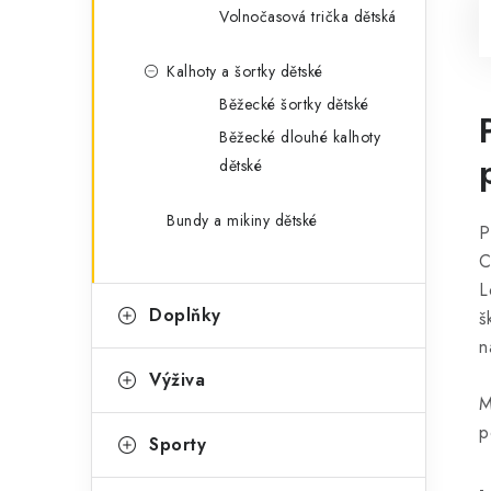
Volnočasová trička dětská
Kalhoty a šortky dětské
Běžecké šortky dětské
Běžecké dlouhé kalhoty
dětské
Bundy a mikiny dětské
P
C
L
Doplňky
š
n
Výživa
M
p
Sporty
-