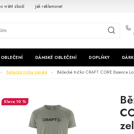
o vrátit zboží
Jak reklamovat
Obchodní podmínky
Veliko
 OBLEČENÍ
DÁMSKÉ OBLEČENÍ
DOPLŇKY
DÁRK
Běžecká trička pánská
Běžecké tričko CRAFT CORE Essence Lo
Bě
10 %
CO
ze