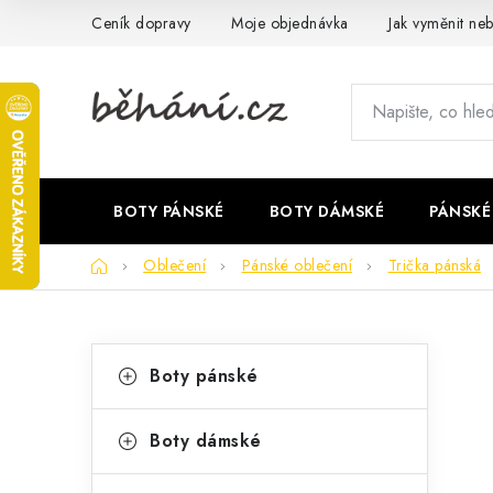
Přejít
Ceník dopravy
Moje objednávka
Jak vyměnit neb
na
obsah
BOTY PÁNSKÉ
BOTY DÁMSKÉ
PÁNSKÉ
Domů
Oblečení
Pánské oblečení
Trička pánská
P
K
Přeskočit
Boty pánské
kategorie
a
o
t
s
Boty dámské
e
t