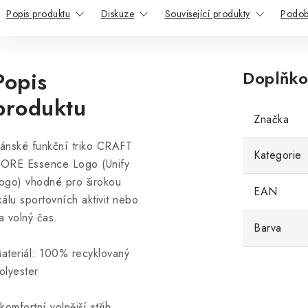
Popis produktu
Diskuze
Související produkty
Podob
Popis
Doplňko
produktu
Značka
ánské funkční triko CRAFT
Kategorie
ORE Essence Logo (Unify
ogo) vhodné pro širokou
EAN
kálu sportovních aktivit nebo
a volný čas.
Barva
ateriál: 100% recyklovaný
olyester
 komfortní volnější střih