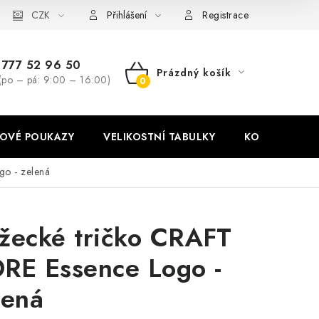
stní tabulky
CZK
Ochrana osobních údajů
Zásady používání soubor
Přihlášení
Registrace
777 52 96 50
Prázdný košík
(po – pá: 9:00 – 16:00)
NÁKUPNÍ
KOŠÍK
OVÉ POUKAZY
VELIKOSTNÍ TABULKY
KONTAKT
go - zelená
žecké tričko CRAFT
RE Essence Logo -
lená