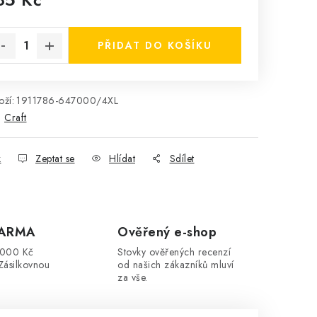
rná cena:
PŘIDAT DO KOŠÍKU
ží:
1911786-647000/4XL
:
Craft
k
Zeptat se
Hlídat
Sdílet
DARMA
Ověřený e-shop
3000 Kč
Stovky ověřených recenzí
Zásilkovnou
od našich zákazníků mluví
za vše.