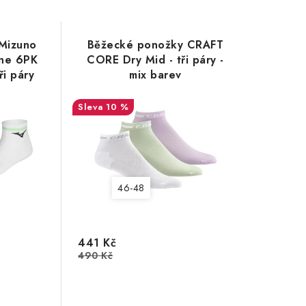
Mizuno
Běžecké ponožky CRAFT
ine 6PK
CORE Dry Mid - tři páry -
i páry
mix barev
10 %
46-48
441 Kč
490 Kč