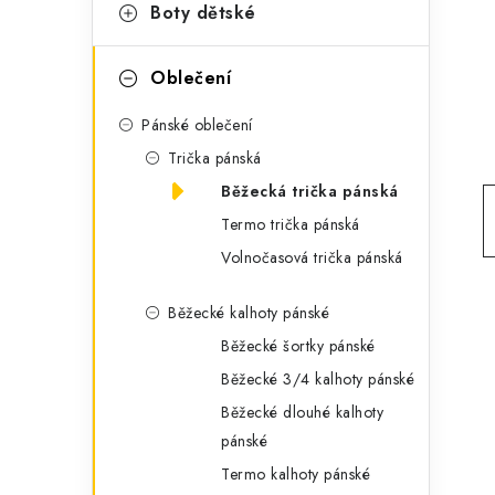
g
Boty dětské
r
o
a
r
Oblečení
n
i
Pánské oblečení
e
n
Trička pánská
í
Běžecká trička pánská
Termo trička pánská
p
Volnočasová trička pánská
a
Běžecké kalhoty pánské
n
Běžecké šortky pánské
e
Běžecké 3/4 kalhoty pánské
l
Běžecké dlouhé kalhoty
pánské
Termo kalhoty pánské