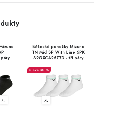
dukty
Mizuno
Běžecké ponožky Mizuno
3P
TN Mid 3P With Line 6PK
 páry
32GXCA25Z73 - tři páry
30 %
XL
XL