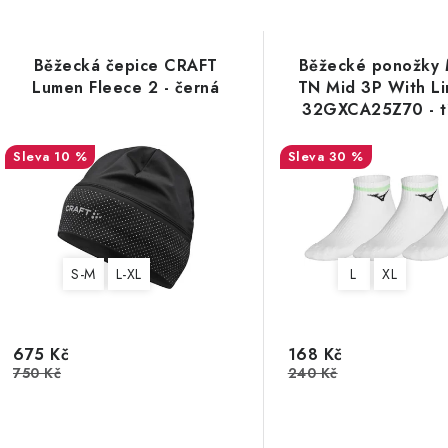
Běžecká čepice CRAFT
Běžecké ponožky 
Lumen Fleece 2 - černá
TN Mid 3P With L
32GXCA25Z70 - tř
10 %
30 %
S-M
L-XL
L
XL
675 Kč
168 Kč
750 Kč
240 Kč