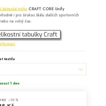
 běžecké tričko
CRAFT CORE Unify
vhodné i pro širokou škálu dalších sportovních
t nebo na volný čas.
informací
st textilu
pnost 1 den
0 Kč
–10 %
85 Kč