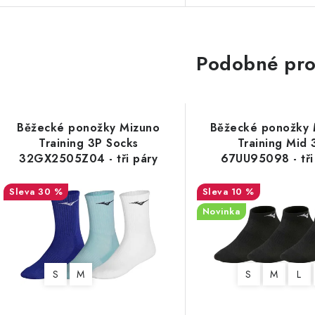
Podobné pro
Běžecké ponožky Mizuno
Běžecké ponožky 
Training 3P Socks
Training Mid 
32GX2505Z04 - tři páry
67UU95098 - tři
30 %
10 %
Novinka
S
M
S
M
L