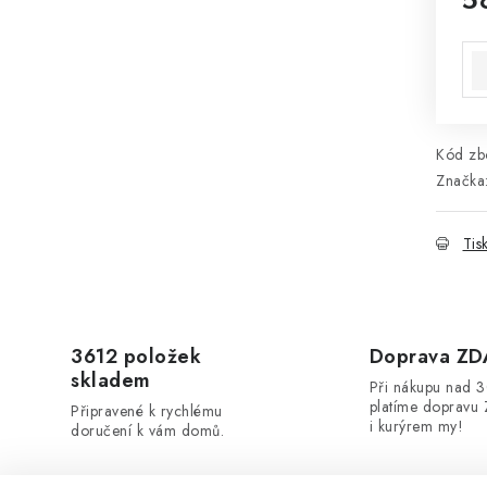
Mě
Kód zbo
Značka
Tis
3612 položek
Doprava Z
skladem
Při nákupu nad 
platíme dopravu 
Připravené k rychlému
i kurýrem my!
doručení k vám domů.