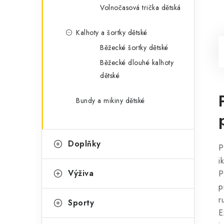
Volnočasová trička dětská
Kalhoty a šortky dětské
Běžecké šortky dětské
Běžecké dlouhé kalhoty
dětské
Bundy a mikiny dětské
Doplňky
P
i
Výživa
P
p
r
Sporty
E