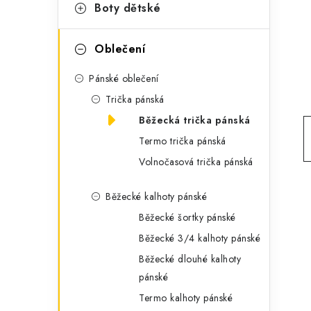
g
Boty dětské
r
o
a
r
Oblečení
n
i
Pánské oblečení
e
n
Trička pánská
í
Běžecká trička pánská
Termo trička pánská
p
Volnočasová trička pánská
a
Běžecké kalhoty pánské
n
Běžecké šortky pánské
e
Běžecké 3/4 kalhoty pánské
l
Běžecké dlouhé kalhoty
pánské
Termo kalhoty pánské