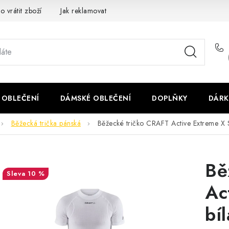
o vrátit zboží
Jak reklamovat
Obchodní podmínky
Veliko
 OBLEČENÍ
DÁMSKÉ OBLEČENÍ
DOPLŇKY
DÁRK
Běžecká trička pánská
Běžecké tričko CRAFT Active Extreme X S
Bě
10 %
Ac
bíl