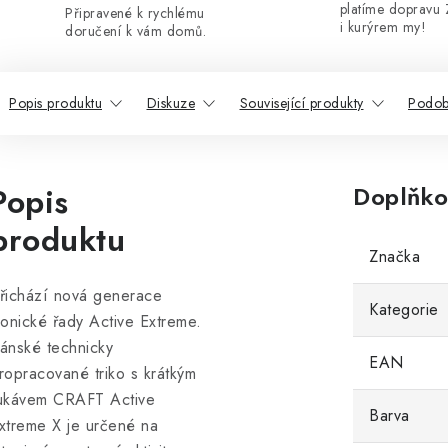
platíme dopravu 
Připravené k rychlému
i kurýrem my!
doručení k vám domů.
Popis produktu
Diskuze
Související produkty
Podob
Popis
Doplňko
produktu
Značka
řichází nová generace
Kategorie
konické řady Active Extreme.
ánské technicky
EAN
ropracované triko s krátkým
ukávem CRAFT Active
Barva
xtreme X je určené na