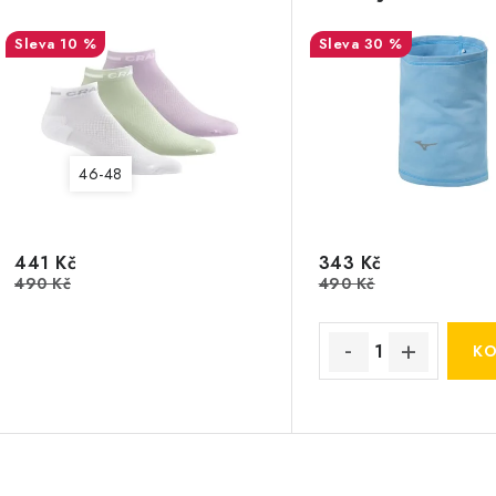
10 %
30 %
46-48
441 Kč
343 Kč
490 Kč
490 Kč