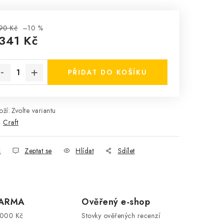
90 Kč
–10 %
 341 Kč
rná cena:
PŘIDAT DO KOŠÍKU
ží:
Zvolte variantu
:
Craft
k
Zeptat se
Hlídat
Sdílet
DARMA
Ověřený e-shop
3000 Kč
Stovky ověřených recenzí