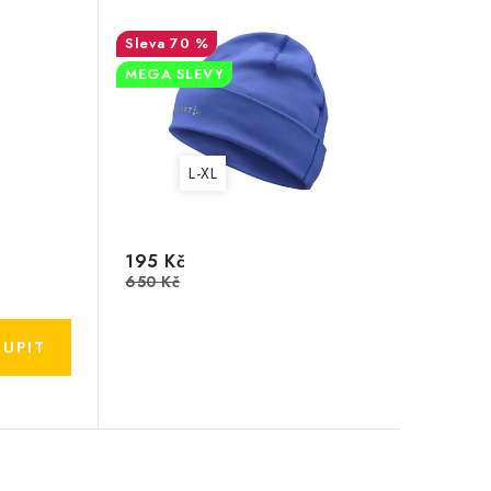
70 %
MEGA SLEVY
L-XL
195 Kč
650 Kč