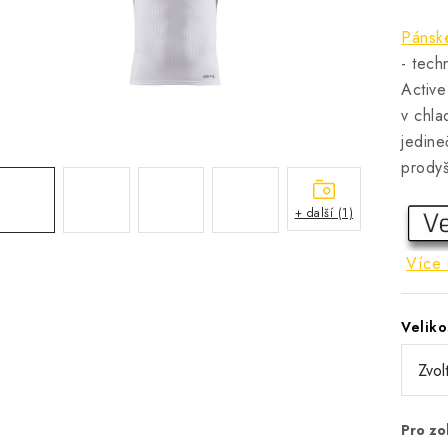
Pánské
- tech
Active
v chla
jedine
prodyš
+ další (1)
Více 
Veliko