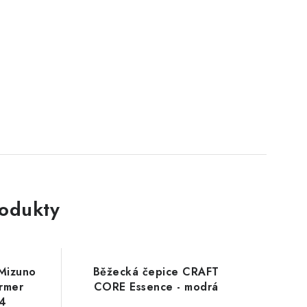
rodukty
 Mizuno
Běžecká čepice CRAFT
rmer
CORE Essence - modrá
4