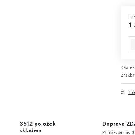
1 4
1
Mě
Kód zbo
Značka
Tis
3612 položek
Doprava Z
skladem
Při nákupu nad 