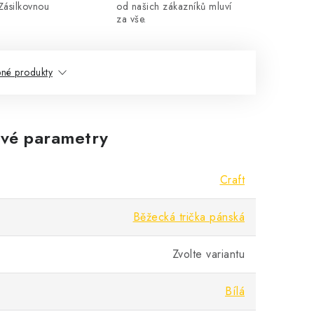
Zásilkovnou
od našich zákazníků mluví
za vše.
né produkty
vé parametry
Craft
Běžecká trička pánská
Zvolte variantu
Bílá