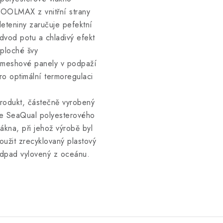
OOLMAX z vnitřní strany
leteniny zaručuje pefektní
dvod potu a chladivý efekt
 ploché švy
 meshové panely v podpaží
ro optimální termoregulaci
rodukt, částečně vyrobený
e SeaQual polyesterového
lákna, při jehož výrobě byl
oužit zrecyklovaný plastový
dpad vylovený z oceánu.