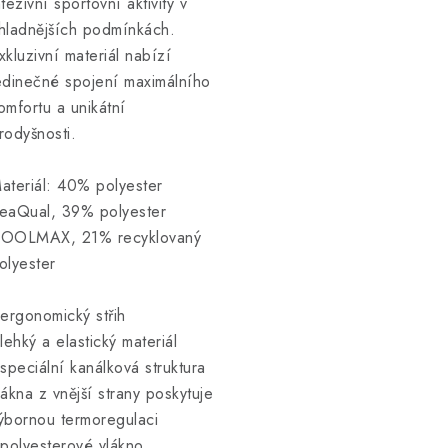
ntezivní sportovní aktivity v
hladnějších podmínkách.
xkluzivní materiál nabízí
edinečné spojení maximálního
omfortu a unikátní
rodyšnosti.
ateriál: 40% polyester
eaQual, 39% polyester
OOLMAX, 21% recyklovaný
olyester
 ergonomický střih
 lehký a elastický materiál
 speciální kanálková struktura
lákna z vnější strany poskytuje
ýbornou termoregulaci
 polyesterové vlákno