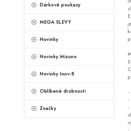
i
Dárkové poukazy
c
E
MEGA SLEVY
j
k
p
Novinky
M
Novinky Mizuno
S
C
Novinky Inov-8
p
Oblíbené drobnosti
-
-
-
Značky
v
v
-