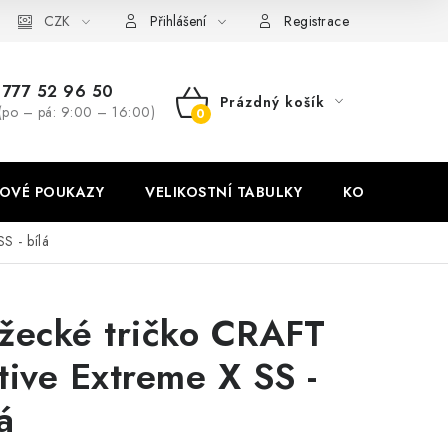
stní tabulky
CZK
Ochrana osobních údajů
Zásady používání soubor
Přihlášení
Registrace
777 52 96 50
Prázdný košík
(po – pá: 9:00 – 16:00)
NÁKUPNÍ
KOŠÍK
OVÉ POUKAZY
VELIKOSTNÍ TABULKY
KONTAKT
S - bílá
žecké tričko CRAFT
tive Extreme X SS -
á