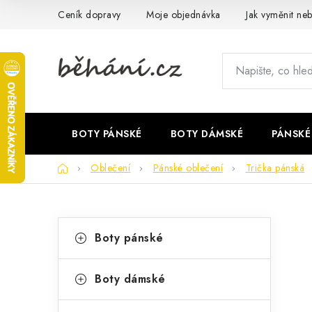
Přejít
Ceník dopravy
Moje objednávka
Jak vyměnit neb
na
obsah
BOTY PÁNSKÉ
BOTY DÁMSKÉ
PÁNSKÉ
Domů
Oblečení
Pánské oblečení
Trička pánská
P
K
Přeskočit
Boty pánské
kategorie
a
o
t
s
Boty dámské
e
t