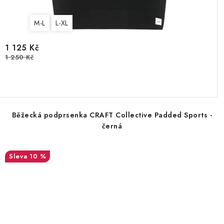
M-L
L-XL
1 125 Kč
1 250 Kč
Běžecká podprsenka CRAFT Collective Padded Sports -
černá
10 %