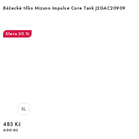
Běžecké tílko Mizuno Impulse Core Tank J2GAC20909
30 %
XL
483 Kč
690 Kč