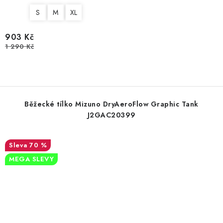
S
M
XL
903 Kč
1 290 Kč
Běžecké tílko Mizuno DryAeroFlow Graphic Tank
J2GAC20399
70 %
MEGA SLEVY