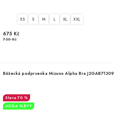
XS
S
M
L
XL
XXL
675 Kč
750 Kč
Běžecká podprsenka Mizuno Alpha Bra J2GAB71309
70 %
MEGA SLEVY