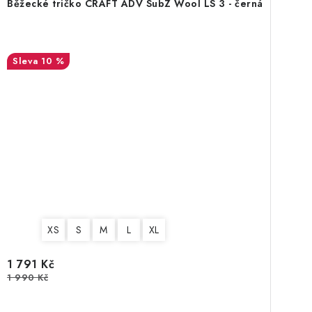
Běžecké tričko CRAFT ADV SubZ Wool LS 3 - černá
10 %
XS
S
M
L
XL
1 791 Kč
1 990 Kč