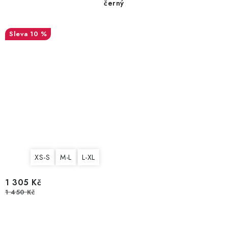
černý
10 %
XS-S
M-L
L-XL
1 305 Kč
1 450 Kč