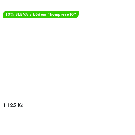
10% SLEVA s kódem "komprese10"
1 125 Kč