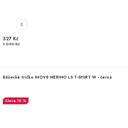
S
327 Kč
1 090 Kč
Běžecké tričko INOV8 MERINO LS T-SHIRT W - černá
10 %