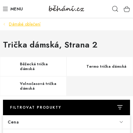
Přejít
Hleda
na
obsah
Dámské oblečení
BOTY PÁNSKÉ
BOTY DÁMSKÉ
Trička dámská
, Strana 2
PÁNSKÉ OBLEČENÍ
Běžecká trička
Termo trička dámská
dámská
DÁMSKÉ OBLEČENÍ
Volnočasová trička
DOPLŇKY
dámská
DÁRKOVÉ POUKAZY
FILTROVAT PRODUKTY
VELIKOSTNÍ TABULKY
Cena