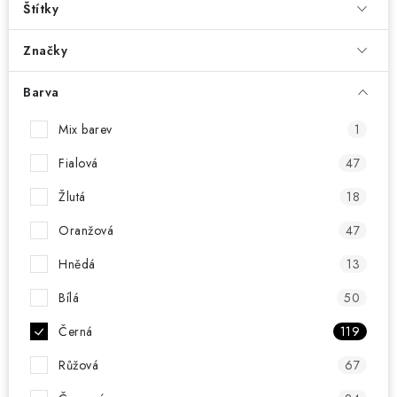
KONTAKT
Štítky
BOTY DĚTSKÉ
Značky
Barva
OBLEČENÍ
Mix barev
1
VÝŽIVA
Fialová
47
SPORTY
Žlutá
18
Oranžová
47
MEGA SLEVY
Hnědá
13
NOVINKY
Bílá
50
NOVINKY MIZUNO
Černá
119
Růžová
67
NOVINKY INOV-8