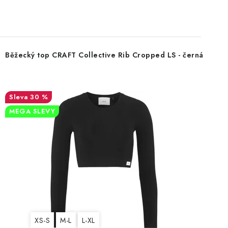
Běžecký top CRAFT Collective Rib Cropped LS - černá
30 %
MEGA SLEVY
XS-S
M-L
L-XL