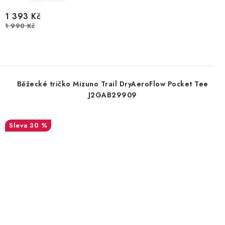
1 393 Kč
1 990 Kč
Běžecké tričko Mizuno Trail DryAeroFlow Pocket Tee
J2GAB29909
30 %