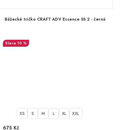
Běžecké tričko CRAFT ADV Essence SS 2 - černá
10 %
XS
S
M
L
XL
XXL
675 Kč