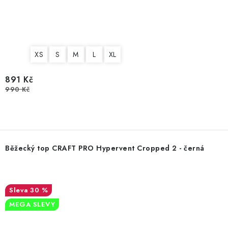
XS
S
M
L
XL
891 Kč
990 Kč
Běžecký top CRAFT PRO Hypervent Cropped 2 - černá
30 %
MEGA SLEVY