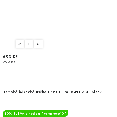
M
L
XL
693 Kč
990 Kč
Dámské běžecké tričko CEP ULTRALIGHT 3.0 - black
10% SLEVA s kódem "komprese10"