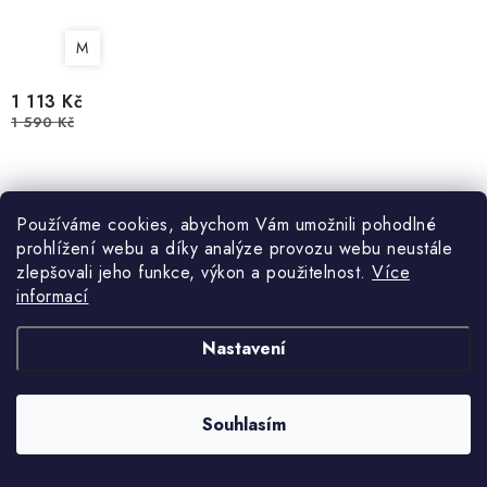
M
1 113 Kč
1 590 Kč
Používáme cookies, abychom Vám umožnili pohodlné
prohlížení webu a díky analýze provozu webu neustále
Běžecké tričko CRAFT ADV Wool Merino HZ - černé
zlepšovali jeho funkce, výkon a použitelnost.
Více
informací
30 %
Nastavení
MEGA SLEVY
Souhlasím