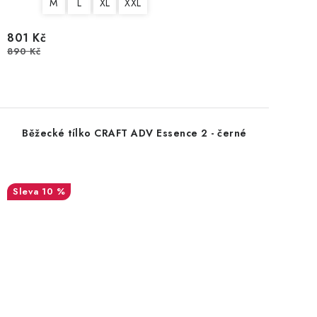
M
L
XL
XXL
801 Kč
890 Kč
Běžecké tílko CRAFT ADV Essence 2 - černé
10 %