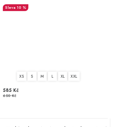
10 %
XS
S
M
L
XL
XXL
585 Kč
650 Kč