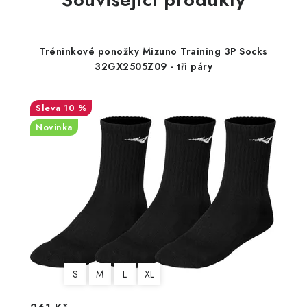
Tréninkové ponožky Mizuno Training 3P Socks
32GX2505Z09 - tři páry
10 %
Novinka
S
M
L
XL