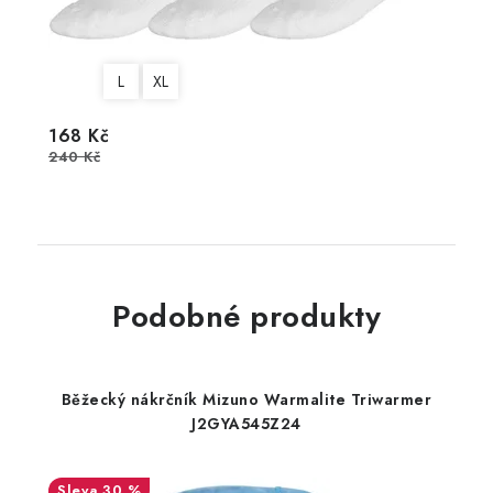
L
XL
168 Kč
240 Kč
Podobné produkty
Běžecký nákrčník Mizuno Warmalite Triwarmer
J2GYA545Z24
30 %