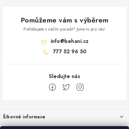
Pomůžeme vám s výběrem
Potřebujete s něčím poradit? Jsme tu pro vás!
info
@
behani.cz
777 52 96 50
Z
á
Šikovné informace
p
a
Ceník dopravy