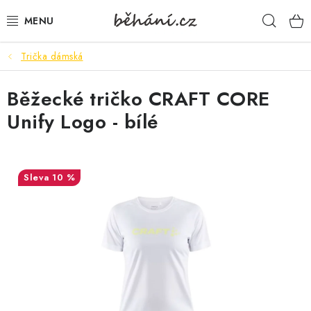
Přejít
Hleda
na
obsah
Trička dámská
BOTY PÁNSKÉ
Běžecké tričko CRAFT CORE
BOTY DÁMSKÉ
Unify Logo - bílé
PÁNSKÉ OBLEČENÍ
DÁMSKÉ OBLEČENÍ
10 %
DOPLŇKY
DÁRKOVÉ POUKAZY
VELIKOSTNÍ TABULKY