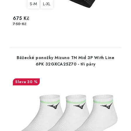
S-M
L-XL
675 Kč
750 Kč
Běžecké ponožky Mizuno TN Mid 3P With Line
6PK 32GXCA25Z70 - tři páry
30 %