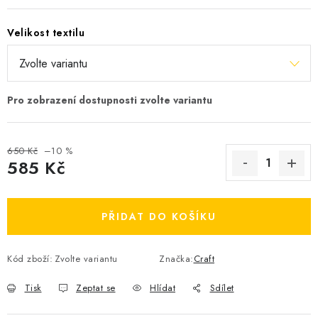
OBLÍBENÉ DROBNOSTI
Velikost textilu
ZNAČKY
Ceník dopravy
Moje objednávka
Jak vyměnit nebo vrátit zboží
Jak reklamovat
Obchodní podmínky
Velikostní tabulky
650 Kč
–10 %
Ochrana osobních údajů
Zásady používání souborů cookies
585 Kč
Kontakt
Měrná cena:
PŘIDAT DO KOŠÍKU
Kód zboží:
Zvolte variantu
Značka:
Craft
Tisk
Zeptat se
Hlídat
Sdílet