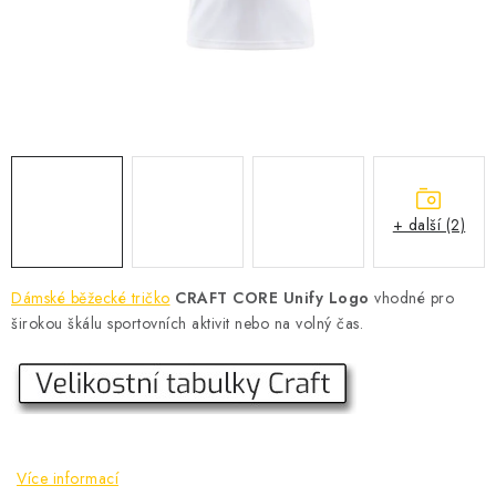
KONTAKT
BOTY DĚTSKÉ
OBLEČENÍ
VÝŽIVA
+ další (2)
SPORTY
MEGA SLEVY
Dámské běžecké tričko
CRAFT CORE Unify Logo
vhodné pro
širokou škálu sportovních aktivit nebo na volný čas.
NOVINKY
NOVINKY MIZUNO
NOVINKY INOV-8
Více informací