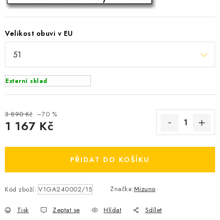
OBLÍBENÉ DROBNOSTI
Velikost obuvi v EU
ZNAČKY
Ceník dopravy
Moje objednávka
Jak vyměnit nebo vrátit zboží
Jak reklamovat
Externí sklad
Obchodní podmínky
Velikostní tabulky
Ochrana osobních údajů
Zásady používání souborů cookies
3 890 Kč
–70 %
1 167 Kč
Kontakt
Měrná cena:
PŘIDAT DO KOŠÍKU
Značka:
Mizuno
Kód zboží:
V1GA240002/15
Tisk
Zeptat se
Hlídat
Sdílet