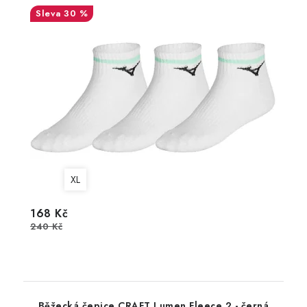
30 %
XL
168 Kč
240 Kč
Běžecká čepice CRAFT Lumen Fleece 2 - černá