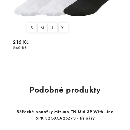
S
M
L
XL
216 Kč
240 Kč
Podobné produkty
Běžecké ponožky Mizuno TN Mid 3P With Line
6PK 32GXCA25Z73 - tři páry