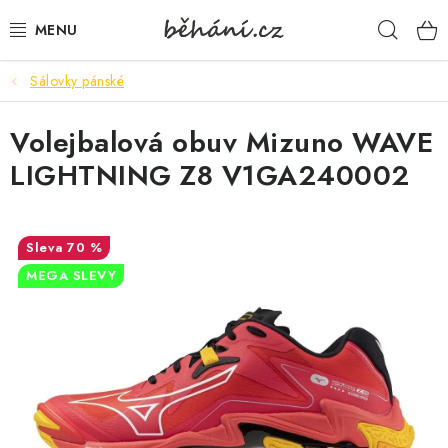
Přejít
Hleda
na
obsah
Sálovky pánské
BOTY PÁNSKÉ
Volejbalová obuv Mizuno WAVE
BOTY DÁMSKÉ
LIGHTNING Z8 V1GA240002
PÁNSKÉ OBLEČENÍ
DÁMSKÉ OBLEČENÍ
70 %
MEGA SLEVY
DOPLŇKY
DÁRKOVÉ POUKAZY
VELIKOSTNÍ TABULKY