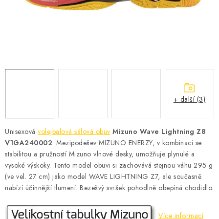
KONTAKT
BOTY DĚTSKÉ
OBLEČENÍ
VÝŽIVA
+ další (3)
SPORTY
MEGA SLEVY
Unisexová
volejbalová sálová obuv
Mizuno Wave Lightning Z8
V1GA240002
. Mezipodešev MIZUNO ENERZY, v kombinaci se
NOVINKY
stabilitou a pružností Mizuno vlnové desky, umožňuje plynulé a
vysoké výskoky. Tento model obuvi si zachovává stejnou váhu 295 g
(ve vel. 27 cm) jako model WAVE LIGHTNING Z7, ale současně
NOVINKY MIZUNO
nabízí účinnější tlumení. Bezešvý svršek pohodlně obepíná chodidlo.
NOVINKY INOV-8
Více informací