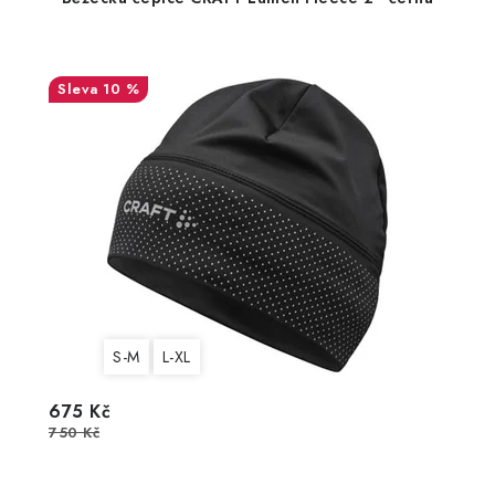
10 %
S-M
L-XL
675 Kč
750 Kč