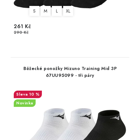
S
M
L
XL
261 Kč
290 Kč
Běžecké ponožky Mizuno Training Mid 3P
67UU95099 - tři páry
10 %
Novinka