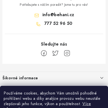
Potřebujete s něčím poradit? Jsme tu pro vás!
info
@
behani.cz
777 52 96 50
Z
á
Šikovné informace
p
a
Ceník dopravy
Běžecké zajímavosti
t
Používáme cookies, abychom Vám umožnili pohodlné
Moje objednávka
prohlížení webu a díky analýze provozu webu neustále
í
Proč jít běhat právě o víkendu?
Přijímáme online platby
zlepšovali jeho funkce, výkon a použitelnost.
Více
Jak vyměnit nebo vrátit zboží