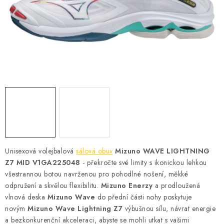
KONTAKT
BOTY DĚTSKÉ
OBLEČENÍ
VÝŽIVA
SPORTY
MEGA SLEVY
Unisexová volejbalová
sálová obu
v
Mizuno WAVE LIGHTNING
NOVINKY
Z7 MID V1GA225048
- překročte své limity s ikonickou lehkou
všestrannou botou navrženou pro pohodlné nošení, měkké
NOVINKY MIZUNO
odpružení a skvělou flexibilitu.
Mizuno Enerzy
a prodloužená
vlnová deska
Mizuno Wave
do přední části nohy poskytuje
novým
NOVINKY INOV-8
Mizuno Wave Lightning Z7
výbušnou sílu, návrat energie
a bezkonkurenční akceleraci, abyste se mohli utkat s vašimi