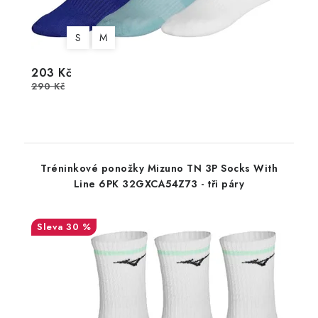
S
M
203 Kč
290 Kč
Tréninkové ponožky Mizuno TN 3P Socks With
Line 6PK 32GXCA54Z73 - tři páry
30 %