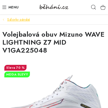
Přejít
Hleda
na
obsah
Sálovky pánské
BOTY PÁNSKÉ
Volejbalová obuv Mizuno WAVE
BOTY DÁMSKÉ
LIGHTNING Z7 MID
PÁNSKÉ OBLEČENÍ
V1GA225048
DÁMSKÉ OBLEČENÍ
70 %
DOPLŇKY
MEGA SLEVY
DÁRKOVÉ POUKAZY
VELIKOSTNÍ TABULKY