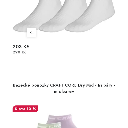
XL
203 Kč
290 Kč
Běžecké ponožky CRAFT CORE Dry Mid - tři páry -
mix barev
10 %