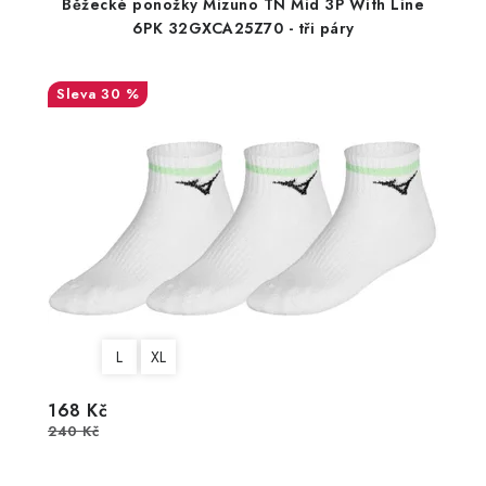
Běžecké ponožky Mizuno TN Mid 3P With Line
6PK 32GXCA25Z70 - tři páry
30 %
L
XL
168 Kč
240 Kč