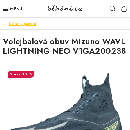
Přejít
Hleda
na
obsah
Sálovky pánské
BOTY PÁNSKÉ
Volejbalová obuv Mizuno WAVE
BOTY DÁMSKÉ
LIGHTNING NEO V1GA200238
PÁNSKÉ OBLEČENÍ
DÁMSKÉ OBLEČENÍ
30 %
DOPLŇKY
DÁRKOVÉ POUKAZY
VELIKOSTNÍ TABULKY