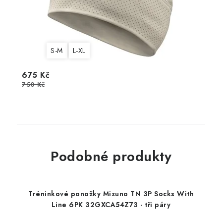
S-M
L-XL
675 Kč
750 Kč
Podobné produkty
Tréninkové ponožky Mizuno TN 3P Socks With
Line 6PK 32GXCA54Z73 - tři páry