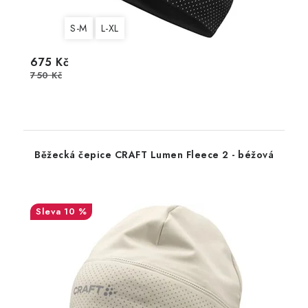
S-M
L-XL
675 Kč
750 Kč
Běžecká čepice CRAFT Lumen Fleece 2 - béžová
10 %