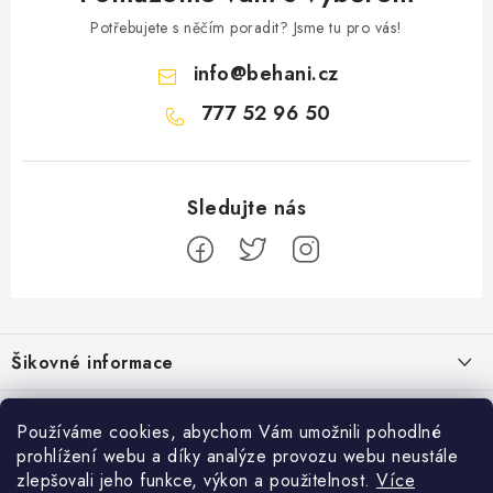
Potřebujete s něčím poradit? Jsme tu pro vás!
info
@
behani.cz
777 52 96 50
Z
á
Šikovné informace
p
a
Ceník dopravy
Běžecké zajímavosti
t
Používáme cookies, abychom Vám umožnili pohodlné
Moje objednávka
prohlížení webu a díky analýze provozu webu neustále
í
Proč jít běhat právě o víkendu?
Přijímáme online platby
zlepšovali jeho funkce, výkon a použitelnost.
Více
Jak vyměnit nebo vrátit zboží