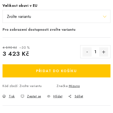
OBLÍBENÉ DROBNOSTI
Velikost obuvi v EU
ZNAČKY
Ceník dopravy
Moje objednávka
Jak vyměnit nebo vrátit zboží
Jak reklamovat
4 890 Kč
–30 %
Obchodní podmínky
Velikostní tabulky
3 423 Kč
Ochrana osobních údajů
Zásady používání souborů cookies
Měrná cena:
Kontakt
PŘIDAT DO KOŠÍKU
Kód zboží:
Zvolte variantu
Značka:
Mizuno
Tisk
Zeptat se
Hlídat
Sdílet