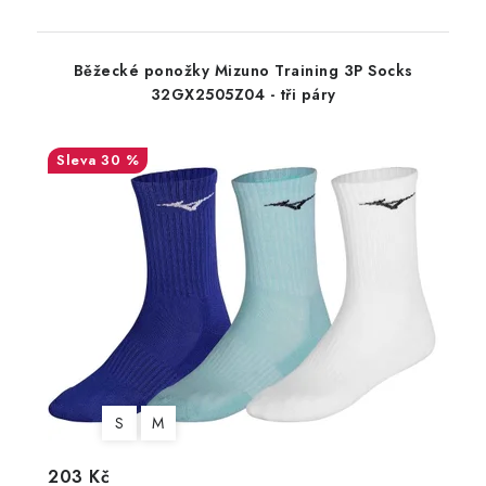
Běžecké ponožky Mizuno Training 3P Socks
32GX2505Z04 - tři páry
30 %
S
M
203 Kč