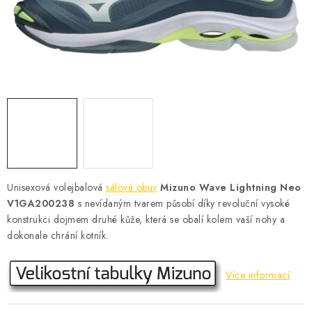
KONTAKT
BOTY DĚTSKÉ
OBLEČENÍ
VÝŽIVA
SPORTY
MEGA SLEVY
Unisexová volejbalová
sálová obuv
Mizuno Wave Lightning Neo
V1GA200238
s nevídaným tvarem působí díky revoluční vysoké
NOVINKY
konstrukci dojmem druhé kůže, která se obalí kolem vaší nohy a
dokonale chrání kotník.
NOVINKY MIZUNO
Více informací
NOVINKY INOV-8