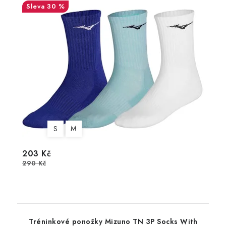
30 %
S
M
203 Kč
290 Kč
Tréninkové ponožky Mizuno TN 3P Socks With