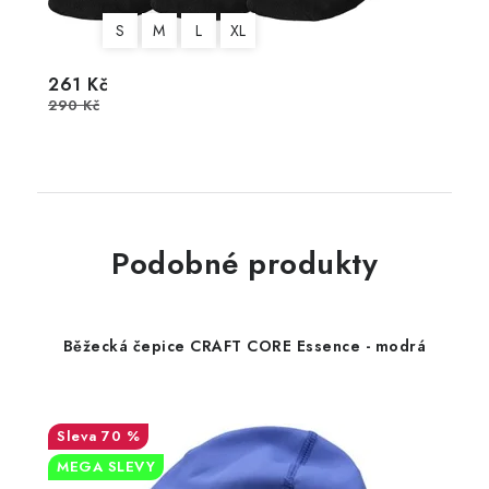
S
M
L
XL
261 Kč
290 Kč
Podobné produkty
Běžecká čepice CRAFT CORE Essence - modrá
70 %
MEGA SLEVY