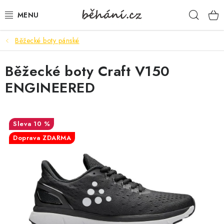
Přejít
Hleda
na
obsah
Běžecké boty pánské
BOTY PÁNSKÉ
Běžecké boty Craft V150
BOTY DÁMSKÉ
ENGINEERED
PÁNSKÉ OBLEČENÍ
DÁMSKÉ OBLEČENÍ
10 %
Doprava ZDARMA
DOPLŇKY
DÁRKOVÉ POUKAZY
VELIKOSTNÍ TABULKY