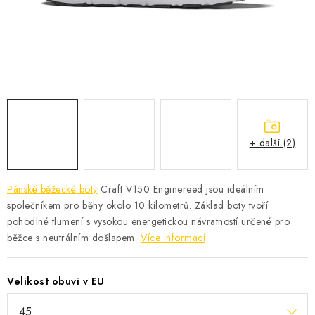
KONTAKT
BOTY DĚTSKÉ
OBLEČENÍ
VÝŽIVA
+ další (2)
SPORTY
MEGA SLEVY
Pánské běžecké boty
Craft V150 Enginereed
jsou ideálním
společníkem pro běhy okolo 10 kilometrů. Základ boty tvoří
NOVINKY
pohodlné tlumení s vysokou energetickou návratností určené pro
běžce s neutrálním došlapem.
Více informací
NOVINKY MIZUNO
Velikost obuvi v EU
NOVINKY INOV-8