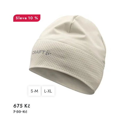
10 %
S-M
L-XL
675 Kč
750 Kč