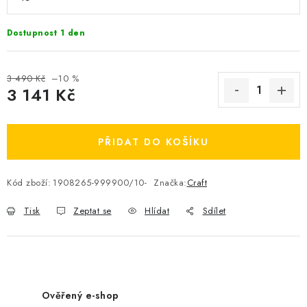
OBLÍBENÉ DROBNOSTI
Dostupnost 1 den
ZNAČKY
3 490 Kč
–10 %
Ceník dopravy
Moje objednávka
3 141 Kč
Jak vyměnit nebo vrátit zboží
Jak reklamovat
Měrná cena:
Obchodní podmínky
Velikostní tabulky
PŘIDAT DO KOŠÍKU
Ochrana osobních údajů
Zásady používání souborů cookies
Kontakt
Kód zboží:
1908265-999900/10-
Značka:
Craft
Tisk
Zeptat se
Hlídat
Sdílet
Ověřený e-shop