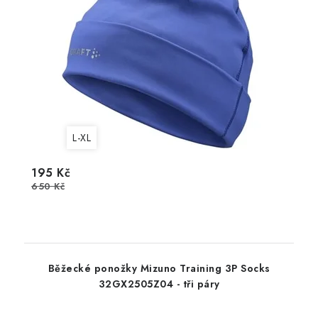
L-XL
195 Kč
650 Kč
Běžecké ponožky Mizuno Training 3P Socks
32GX2505Z04 - tři páry