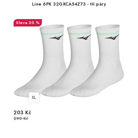
Line 6PK 32GXCA54Z73 - tři páry
30 %
XL
203 Kč
290 Kč