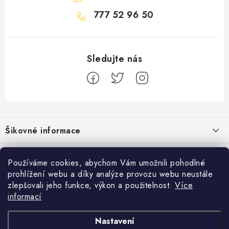
777 52 96 50
Z
á
Šikovné informace
p
a
Ceník dopravy
Běžecké zajímavosti
t
Používáme cookies, abychom Vám umožnili pohodlné
Moje objednávka
prohlížení webu a díky analýze provozu webu neustále
í
Proč jít běhat právě o víkendu?
Přijímáme online platby
zlepšovali jeho funkce, výkon a použitelnost.
Více
Jak vyměnit nebo vrátit zboží
informací
Bolest holeně nemusí znamenat zánět okostice
Facebook
Jak reklamovat
Nastavení
Jak běhat s rychlejším parťákem
Obchodní podmínky