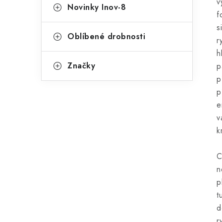
v
Novinky Inov-8
f
s
Oblíbené drobnosti
r
h
Značky
p
p
p
e
v
k
C
n
p
t
d
r