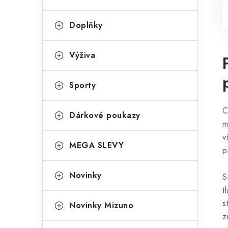
Doplňky
Výživa
Sporty
C
Dárkové poukazy
m
v
MEGA SLEVY
p
Novinky
S
t
s
Novinky Mizuno
z