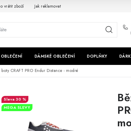
o vrátit zboží
Jak reklamovat
Obchodní podmínky
Veliko
 OBLEČENÍ
DÁMSKÉ OBLEČENÍ
DOPLŇKY
DÁRK
 boty CRAFT PRO Endur Distance - modré
Bě
30 %
PR
MEGA SLEVY
mo