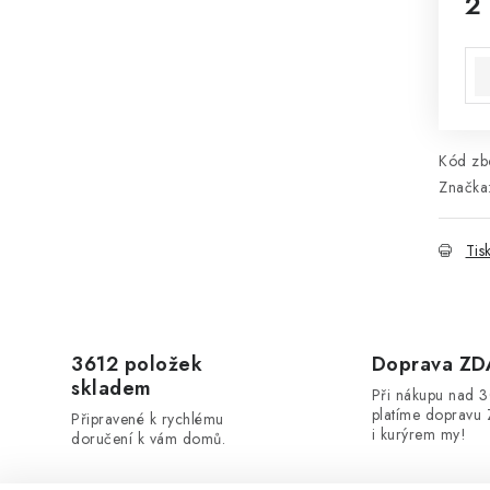
2
Mě
Kód zbo
Značka
Tis
3612 položek
Doprava Z
skladem
Při nákupu nad 
platíme dopravu 
Připravené k rychlému
i kurýrem my!
doručení k vám domů.