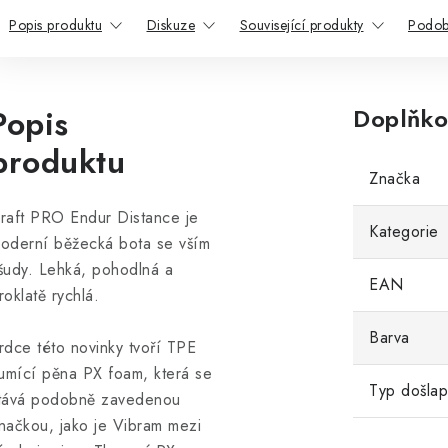
Popis produktu
Diskuze
Související produkty
Podob
Popis
Doplňko
produktu
Značka
raft PRO Endur Distance je
Kategorie
oderní běžecká bota se vším
šudy. Lehká, pohodlná a
EAN
roklatě rychlá.
Barva
rdce této novinky tvoří TPE
lumící pěna PX foam, která se
Typ došla
tává podobně zavedenou
načkou, jako je Vibram mezi