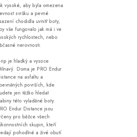
ak vysoké, aby byla omezena
evnost svršku a pevné
sazení chodidla uvnitř boty,
by vše fungovalo jak má i ve
ysokých rychlostech, nebo
bčasné nerovnosti.
rip je hladký a vysoce
řilnavý. Doma je PRO Endur
istance na asfaltu a
pevněných površích, kde
udete jen těžko hledat
labiny této vyladěné boty.
RO Endur Distance jsou
rčeny pro běžce všech
ýkonnostních skupin, kteří
ledají pohodlné a živé obutí