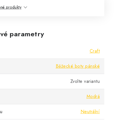
né produkty
vé parametry
Craft
Běžecké boty pánské
Zvolte variantu
Modrá
pu
Neutrální