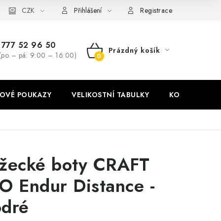
stní tabulky
CZK
Ochrana osobních údajů
Zásady používání soubor
Přihlášení
Registrace
777 52 96 50
Prázdný košík
(po – pá: 9:00 – 16:00)
NÁKUPNÍ
KOŠÍK
OVÉ POUKAZY
VELIKOSTNÍ TABULKY
KONTAKT
žecké boty CRAFT
O Endur Distance -
dré