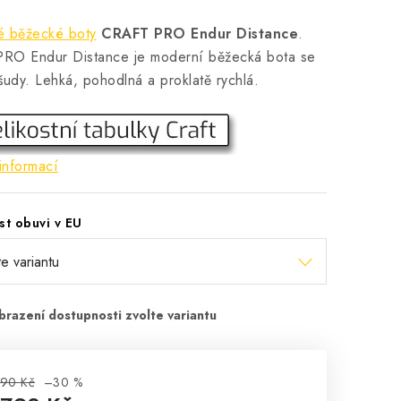
é běžecké boty
CRAFT PRO Endur Distance
.
PRO Endur Distance je moderní běžecká bota se
šudy. Lehká, pohodlná a proklatě rychlá.
informací
st obuvi v EU
990 Kč
–30 %