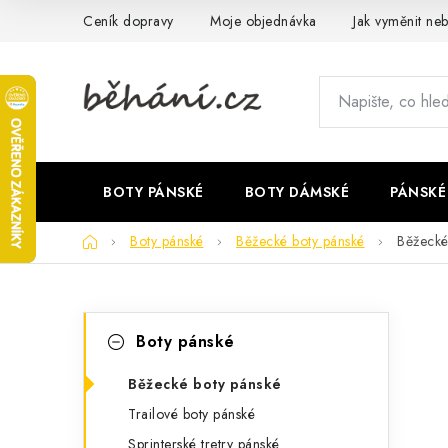
Přejít
Ceník dopravy
Moje objednávka
Jak vyměnit neb
na
obsah
BOTY PÁNSKÉ
BOTY DÁMSKÉ
PÁNSKÉ
Domů
Boty pánské
Běžecké boty pánské
Běžecké
P
K
Přeskočit
Boty pánské
kategorie
a
o
t
Běžecké boty pánské
s
Trailové boty pánské
e
t
Sprinterské tretry pánské