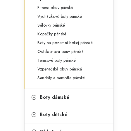
g
r
Fitness obuv pánská
o
Vycházkové boty pánské
a
r
Sálovky pánské
n
i
Kopačky pánské
e
n
Boty na pozemní hokej pánské
í
Outdoorová obuv pánská
Tenisové boty pánské
p
Vzpěračská obuv pánská
a
Sandály a pantofle pánské
n
e
Boty dámské
l
Boty dětské