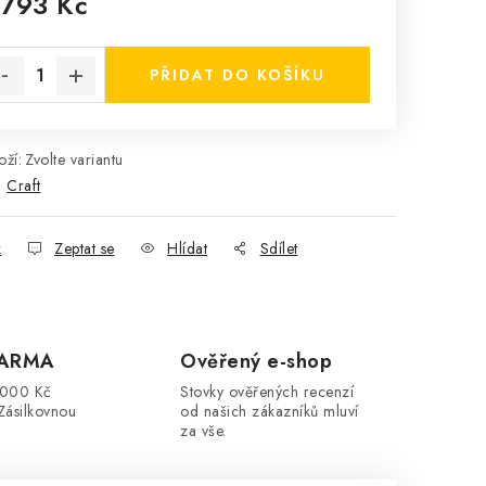
 793 Kč
rná cena:
PŘIDAT DO KOŠÍKU
ží:
Zvolte variantu
:
Craft
k
Zeptat se
Hlídat
Sdílet
DARMA
Ověřený e-shop
3000 Kč
Stovky ověřených recenzí
Zásilkovnou
od našich zákazníků mluví
za vše.