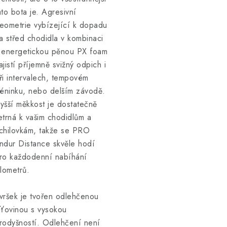
ato bota je. Agresivní
eometrie vybízející k dopadu
a střed chodidla v kombinaci
 energetickou pěnou PX foam
ajistí příjemně svižný odpich i
ři intervalech, tempovém
réninku, nebo delším závodě.
yšší měkkost je dostatečně
etrná k vašim chodidlům a
chilovkám, takže se PRO
ndur Distance skvěle hodí
ro každodenní nabíhání
ilometrů.
vršek je tvořen odlehčenou
íťovinou s vysokou
rodyšností. Odlehčení není