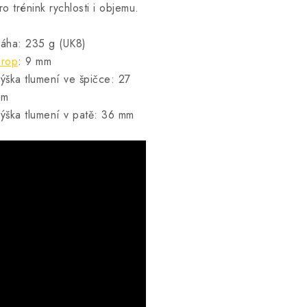
ro trénink rychlosti i objemu.
áha: 235 g (UK8)
rop
: 9 mm
ýška tlumení ve špičce: 27
mm
ýška tlumení v patě: 36 mm