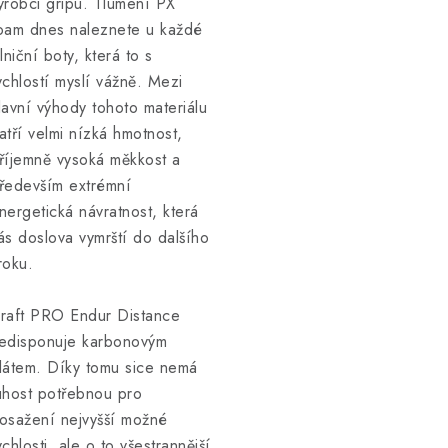
ýrobci gripu. Tlumení PX
oam dnes naleznete u každé
ilniční boty, která to s
ychlostí myslí vážně. Mezi
lavní výhody tohoto materiálu
atří velmi nízká hmotnost,
říjemně vysoká měkkost a
ředevším extrémní
nergetická návratnost, která
ás doslova vymrští do dalšího
roku.
raft PRO Endur Distance
edisponuje karbonovým
látem. Díky tomu sice nemá
uhost potřebnou pro
osažení nejvyšší možné
ychlosti, ale o to všestrannější