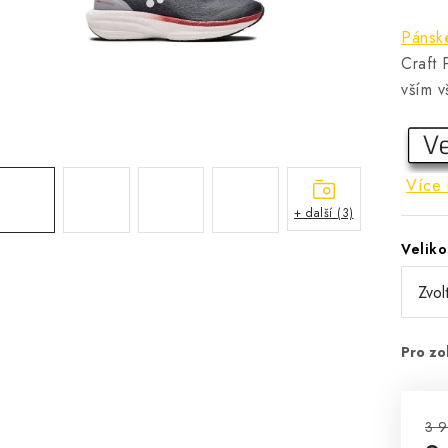
Pánsk
Craft 
vším v
Více 
+ další (3)
Veliko
3 