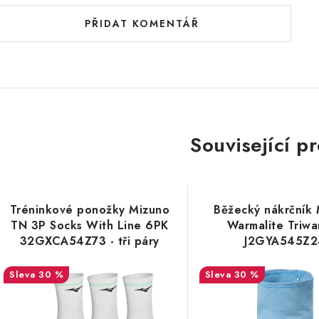
PŘIDAT KOMENTÁŘ
Související p
Tréninkové ponožky Mizuno
Běžecký nákrčník
TN 3P Socks With Line 6PK
Warmalite Triwa
32GXCA54Z73 - tři páry
J2GYA545Z2
30 %
30 %