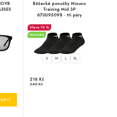
INOV8
Běžecké ponožky Mizuno
ASSES
Training Mid 3P
67UU95098 - tři páry
10 %
Novinka
S
M
L
XL
216 Kč
240 Kč