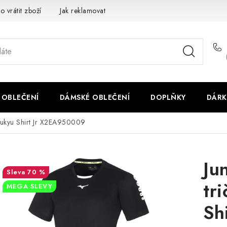
o vrátit zboží
Jak reklamovat
Obchodní podmínky
Veliko
 OBLEČENÍ
DÁMSKÉ OBLEČENÍ
DOPLŇKY
DÁRK
Soukyu Shirt Jr X2EA950009
Ju
70 %
tr
MEGA SLEVY
Sh