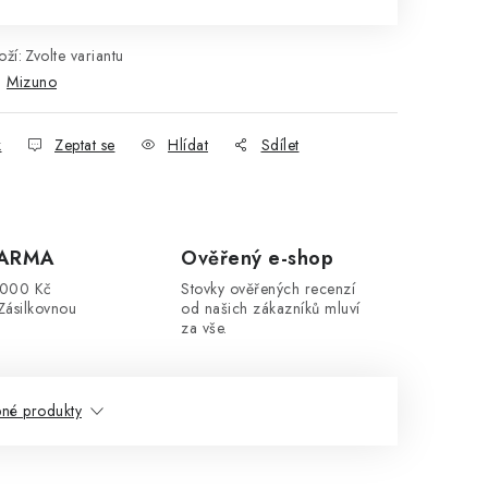
ží:
Zvolte variantu
:
Mizuno
k
Zeptat se
Hlídat
Sdílet
DARMA
Ověřený e-shop
3000 Kč
Stovky ověřených recenzí
Zásilkovnou
od našich zákazníků mluví
za vše.
né produkty