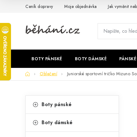
Přejít
Ceník dopravy
Moje objednávka
Jak vyměnit neb
na
obsah
BOTY PÁNSKÉ
BOTY DÁMSKÉ
PÁNSKÉ
Domů
Oblečení
Juniorské sportovní tričko Mizuno 
P
K
Přeskočit
Boty pánské
kategorie
a
o
t
s
Boty dámské
e
t