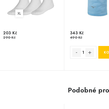
XL
203 Kč
343 Kč
290 Kč
490 Kč
Podobné pro