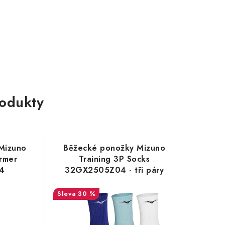
rodukty
 Mizuno
Běžecké ponožky Mizuno
rmer
Training 3P Socks
4
32GX2505Z04 - tři páry
30 %