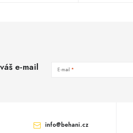
váš e-mail
E-mail
info
@
behani.cz