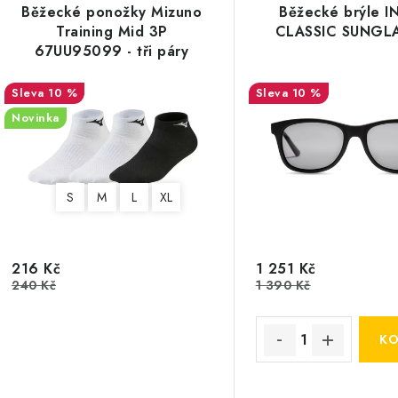
Běžecké ponožky Mizuno
Běžecké brýle 
Training Mid 3P
CLASSIC SUNGL
67UU95099 - tři páry
10 %
10 %
Novinka
S
M
L
XL
216 Kč
1 251 Kč
240 Kč
1 390 Kč