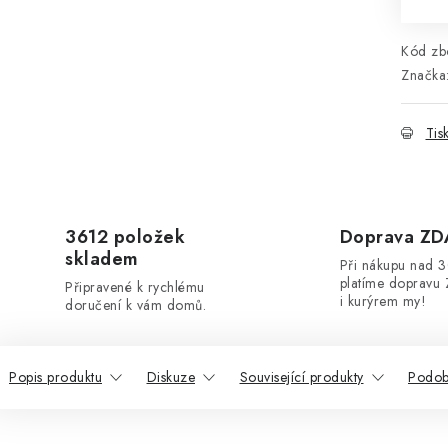
Kód zbo
Značka
Tis
3612 položek
Doprava Z
skladem
Při nákupu nad 
platíme dopravu 
Připravené k rychlému
i kurýrem my!
doručení k vám domů.
Popis produktu
Diskuze
Související produkty
Podob