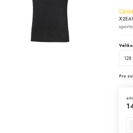
Dětské
X2EA
sportov
Veliko
49
1
Mě