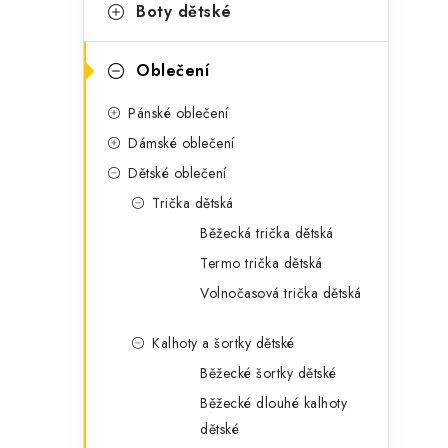
g
Boty dětské
r
o
a
r
Oblečení
n
i
Pánské oblečení
e
n
Dámské oblečení
í
Dětské oblečení
Trička dětská
p
Běžecká trička dětská
a
Termo trička dětská
n
Volnočasová trička dětská
e
Kalhoty a šortky dětské
l
Běžecké šortky dětské
Běžecké dlouhé kalhoty
dětské