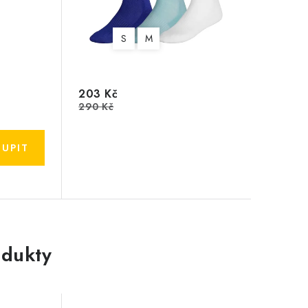
S
M
203 Kč
290 Kč
dukty