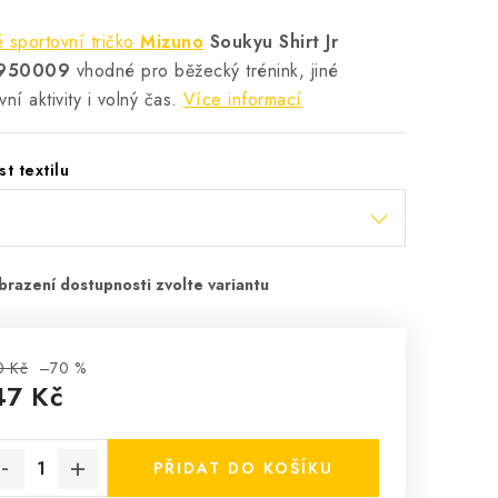
 sportovní tričko
Mizuno
Soukyu Shirt Jr
950009
vhodné pro běžecký trénink, jiné
ní aktivity i volný čas.
Více informací
st textilu
0 Kč
–70 %
47 Kč
rná cena:
PŘIDAT DO KOŠÍKU