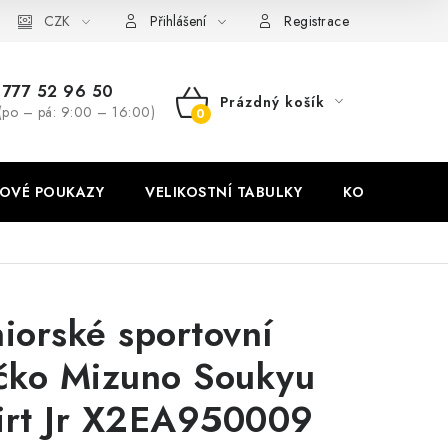
stní tabulky
CZK
Ochrana osobních údajů
Zásady používání soubor
Přihlášení
Registrace
777 52 96 50
Prázdný košík
(po – pá: 9:00 – 16:00)
NÁKUPNÍ
KOŠÍK
OVÉ POUKAZY
VELIKOSTNÍ TABULKY
KONTAKT
niorské sportovní
ičko Mizuno Soukyu
irt Jr X2EA950009