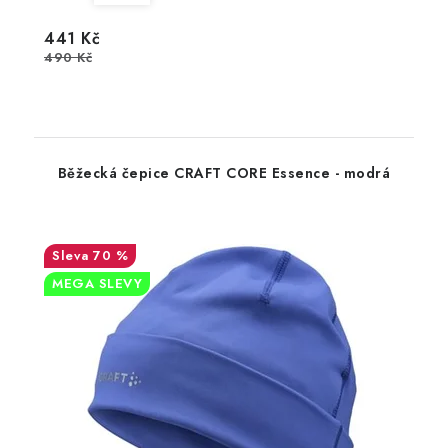
441 Kč
490 Kč
Běžecká čepice CRAFT CORE Essence - modrá
70 %
MEGA SLEVY