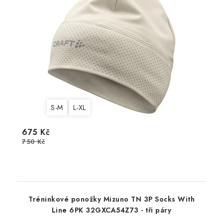
S-M
L-XL
675 Kč
750 Kč
Tréninkové ponožky Mizuno TN 3P Socks With
Line 6PK 32GXCA54Z73 - tři páry