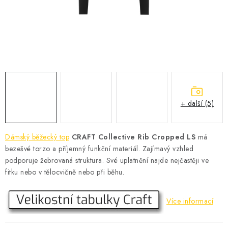
KONTAKT
BOTY DĚTSKÉ
OBLEČENÍ
VÝŽIVA
+ další (5)
SPORTY
MEGA SLEVY
Dámský běžecký top
CRAFT Collective Rib Cropped LS
má
bezešvé torzo a příjemný funkční materiál. Zajímavý vzhled
NOVINKY
podporuje žebrovaná struktura. Své uplatnění najde nejčastěji ve
fitku nebo v tělocvičně nebo při běhu.
NOVINKY MIZUNO
Více informací
NOVINKY INOV-8