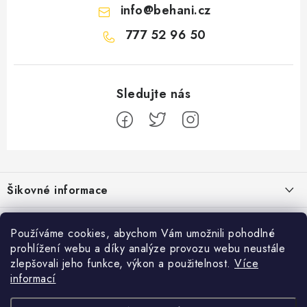
info
@
behani.cz
777 52 96 50
Z
á
Šikovné informace
p
a
Ceník dopravy
Běžecké zajímavosti
t
Používáme cookies, abychom Vám umožnili pohodlné
Moje objednávka
prohlížení webu a díky analýze provozu webu neustále
í
Proč jít běhat právě o víkendu?
Přijímáme online platby
zlepšovali jeho funkce, výkon a použitelnost.
Více
Jak vyměnit nebo vrátit zboží
informací
Bolest holeně nemusí znamenat zánět okostice
Facebook
Jak reklamovat