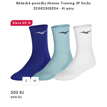
Běžecké ponožky Mizuno Training 3P Socks
32GX2505Z04 - tři páry
30 %
S
M
203 Kč
290 Kč