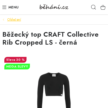
Přejít
Hleda
na
obsah
Oblečení
BOTY PÁNSKÉ
Běžecký top CRAFT Collective
BOTY DÁMSKÉ
Rib Cropped LS - černá
PÁNSKÉ OBLEČENÍ
DÁMSKÉ OBLEČENÍ
30 %
MEGA SLEVY
DOPLŇKY
DÁRKOVÉ POUKAZY
VELIKOSTNÍ TABULKY