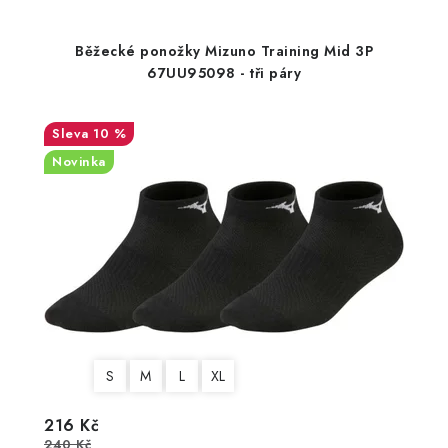
Běžecké ponožky Mizuno Training Mid 3P
67UU95098 - tři páry
10 %
Novinka
S
M
L
XL
216 Kč
240 Kč