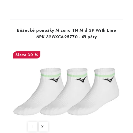
Běžecké ponožky Mizuno TN Mid 3P With Line
6PK 32GXCA25Z70 - tři páry
30 %
L
XL