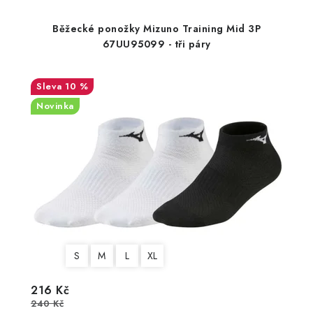
Běžecké ponožky Mizuno Training Mid 3P
67UU95099 - tři páry
10 %
Novinka
S
M
L
XL
216 Kč
240 Kč