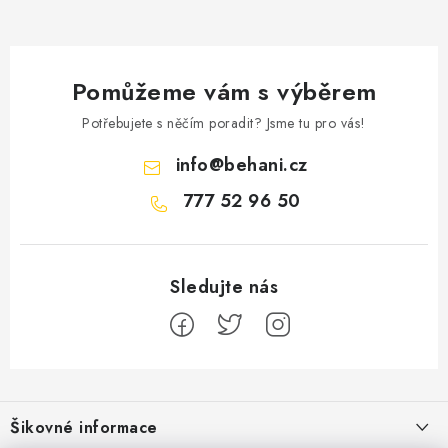
Pomůžeme vám s výběrem
Potřebujete s něčím poradit? Jsme tu pro vás!
info
@
behani.cz
777 52 96 50
Z
á
Šikovné informace
p