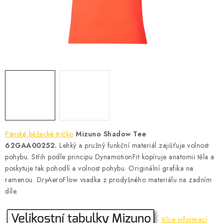
KONTAKT
BOTY DĚTSKÉ
OBLEČENÍ
VÝŽIVA
SPORTY
MEGA SLEVY
Pánské běžecké tričko
Mizuno Shadow Tee
62GAA00252.
Lehký a pružný funkční materiál zajišťuje volnost
NOVINKY
pohybu. Střih podle principu DynamotionFit kopíruje anatomii těla a
poskytuje tak pohodlí a volnost pohybu. Originální grafika na
ramenou. DryAeroFlow vsadka z prodyšného materiálu na zadním
NOVINKY MIZUNO
díle.
NOVINKY INOV-8
Více informací