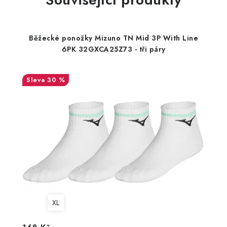
Běžecké ponožky Mizuno TN Mid 3P With Line
6PK 32GXCA25Z73 - tři páry
30 %
XL