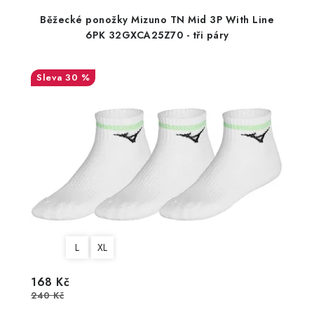
Běžecké ponožky Mizuno TN Mid 3P With Line
6PK 32GXCA25Z70 - tři páry
30 %
L
XL
168 Kč
240 Kč