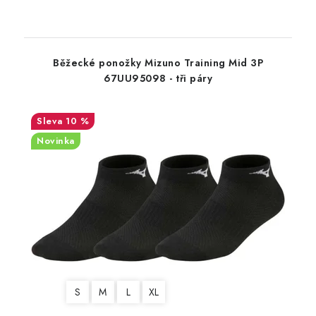
Běžecké ponožky Mizuno Training Mid 3P
67UU95098 - tři páry
10 %
Novinka
S
M
L
XL