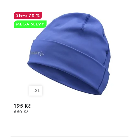
70 %
MEGA SLEVY
L-XL
195 Kč
650 Kč