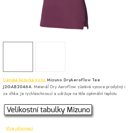
KONTAKT
BOTY DĚTSKÉ
OBLEČENÍ
VÝŽIVA
SPORTY
MEGA SLEVY
Dámské běžecké tričko
Mizuno DryAeroFlow Tee
J2GAB20464.
Materiál Dry AeroFlow zůstává vysoce prodyšný i
NOVINKY
za vlhka. Je rychleschnoucí a udržuje na těle optimální teplotu.
NOVINKY MIZUNO
NOVINKY INOV-8
Více informací