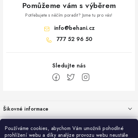
Pomůžeme vám s výběrem
Potřebujete s něčím poradit? Jsme tu pro vás!
info
@
behani.cz
777 52 96 50
Z
á
Šikovné informace
p
a
Ceník dopravy
Běžecké zajímavosti
t
Používáme cookies, abychom Vám umožnili pohodlné
Moje objednávka
prohlížení webu a díky analýze provozu webu neustále
í
Bolest holeně nemusí znamenat zánět okostice