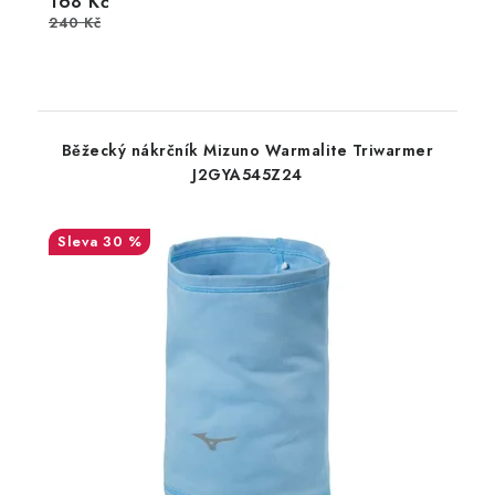
168 Kč
240 Kč
Běžecký nákrčník Mizuno Warmalite Triwarmer
J2GYA545Z24
30 %