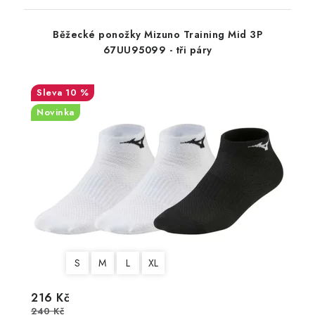
Běžecké ponožky Mizuno Training Mid 3P
67UU95099 - tři páry
10 %
Novinka
S
M
L
XL
216 Kč
240 Kč