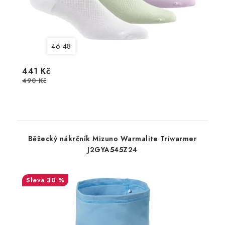
46-48
441 Kč
490 Kč
Běžecký nákrčník Mizuno Warmalite Triwarmer
J2GYA545Z24
30 %