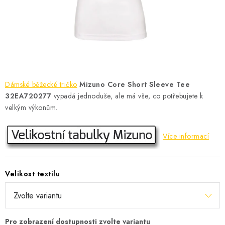
KONTAKT
BOTY DĚTSKÉ
OBLEČENÍ
VÝŽIVA
Dámské běžecké tričko
Mizuno Core Short Sleeve Tee
32EA720277
vypadá jednoduše, ale má vše, co potřebujete k
SPORTY
velkým výkonům.
MEGA SLEVY
Více informací
NOVINKY
Velikost textilu
NOVINKY MIZUNO
NOVINKY INOV-8