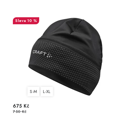
10 %
S-M
L-XL
675 Kč
750 Kč