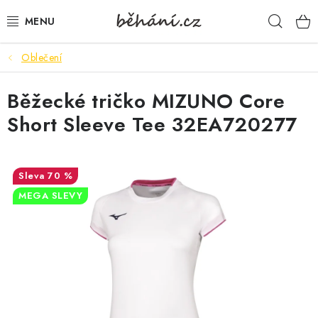
Přejít
Hleda
na
obsah
Oblečení
BOTY PÁNSKÉ
Běžecké tričko MIZUNO Core
BOTY DÁMSKÉ
Short Sleeve Tee 32EA720277
PÁNSKÉ OBLEČENÍ
DÁMSKÉ OBLEČENÍ
70 %
MEGA SLEVY
DOPLŇKY
DÁRKOVÉ POUKAZY
VELIKOSTNÍ TABULKY