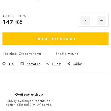
OBLÍBENÉ DROBNOSTI
490 Kč
–70 %
ZNAČKY
147 Kč
Měrná cena:
Ceník dopravy
Moje objednávka
PŘIDAT DO KOŠÍKU
Jak vyměnit nebo vrátit zboží
Jak reklamovat
Obchodní podmínky
Velikostní tabulky
Kód zboží:
Zvolte variantu
Značka:
Mizuno
Ochrana osobních údajů
Zásady používání souborů cookies
Kontakt
Tisk
Zeptat se
Hlídat
Sdílet
Ověřený e-shop
Stovky ověřených recenzí od
našich zákazníků mluví za vše.