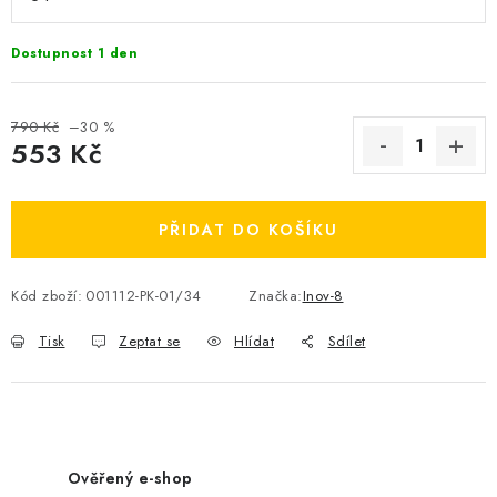
OBLÍBENÉ DROBNOSTI
Dostupnost 1 den
ZNAČKY
790 Kč
–30 %
Ceník dopravy
Moje objednávka
553 Kč
Jak vyměnit nebo vrátit zboží
Jak reklamovat
Měrná cena:
Obchodní podmínky
Velikostní tabulky
PŘIDAT DO KOŠÍKU
Ochrana osobních údajů
Zásady používání souborů cookies
Kontakt
Kód zboží:
001112-PK-01/34
Značka:
Inov-8
Tisk
Zeptat se
Hlídat
Sdílet
Ověřený e-shop