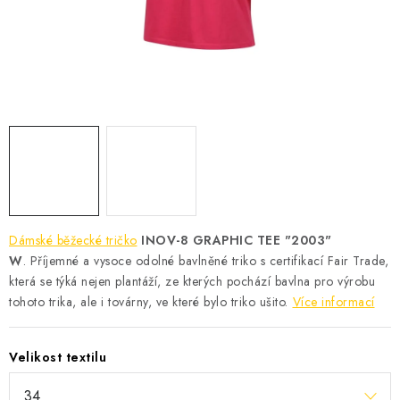
KONTAKT
BOTY DĚTSKÉ
OBLEČENÍ
VÝŽIVA
SPORTY
MEGA SLEVY
Dámské běžecké tričko
INOV-8 GRAPHIC TEE "2003"
W
. Příjemné a vysoce odolné bavlněné triko s certifikací Fair Trade,
NOVINKY
která se týká nejen plantáží, ze kterých pochází bavlna pro výrobu
tohoto trika, ale i továrny, ve které bylo triko ušito.
Více informací
NOVINKY MIZUNO
Velikost textilu
NOVINKY INOV-8