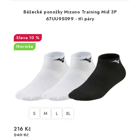
Běžecké ponožky Mizuno Training Mid 3P
67UU95099 - tři páry
10 %
Novinka
S
M
L
XL
216 Kč
240 Kč