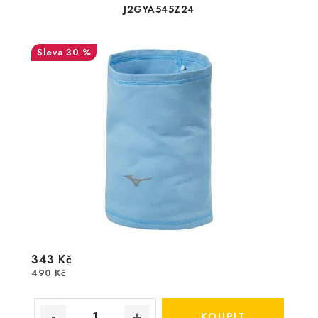
J2GYA545Z24
30 %
343 Kč
490 Kč