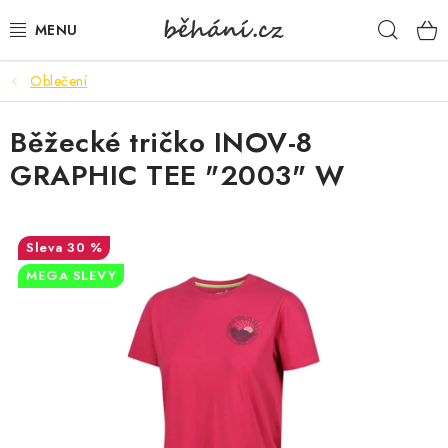
Přejít
Hleda
na
obsah
Oblečení
BOTY PÁNSKÉ
Běžecké tričko INOV-8
BOTY DÁMSKÉ
GRAPHIC TEE "2003" W
PÁNSKÉ OBLEČENÍ
DÁMSKÉ OBLEČENÍ
30 %
MEGA SLEVY
DOPLŇKY
DÁRKOVÉ POUKAZY
VELIKOSTNÍ TABULKY