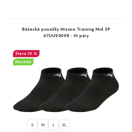
Běžecké ponožky Mizuno Training Mid 3P
67UU95098 - tři páry
10 %
Novinka
S
M
L
XL