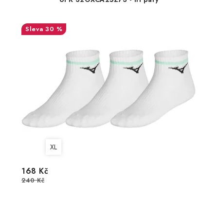
30 %
XL
168 Kč
240 Kč