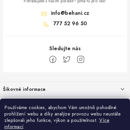
Potřebujete s něčím poradit? Jsme tu pro vás!
info
@
behani.cz
777 52 96 50
Z
á
Šikovné informace
p
a
Ceník dopravy
Běžecké zajímavosti
t
Používáme cookies, abychom Vám umožnili pohodlné
Moje objednávka
prohlížení webu a díky analýze provozu webu neustále
í
Proč jít běhat právě o víkendu?
Přijímáme online platby
zlepšovali jeho funkce, výkon a použitelnost.
Více
Jak vyměnit nebo vrátit zboží
informací
Bolest holeně nemusí znamenat zánět okostice