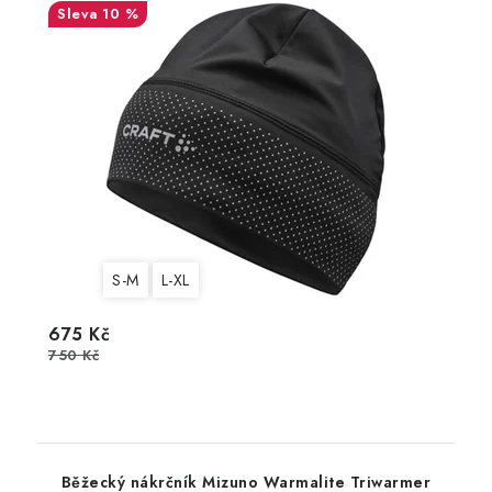
10 %
S-M
L-XL
675 Kč
750 Kč
Běžecký nákrčník Mizuno Warmalite Triwarmer