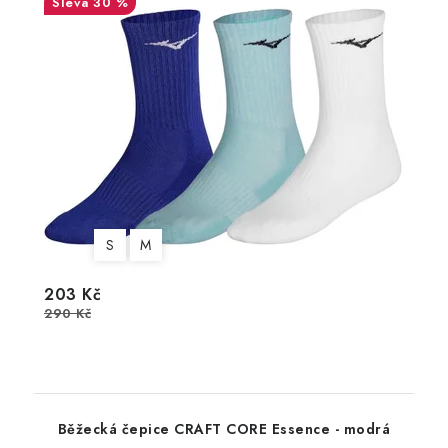
30 %
S
M
203 Kč
290 Kč
Běžecká čepice CRAFT CORE Essence - modrá