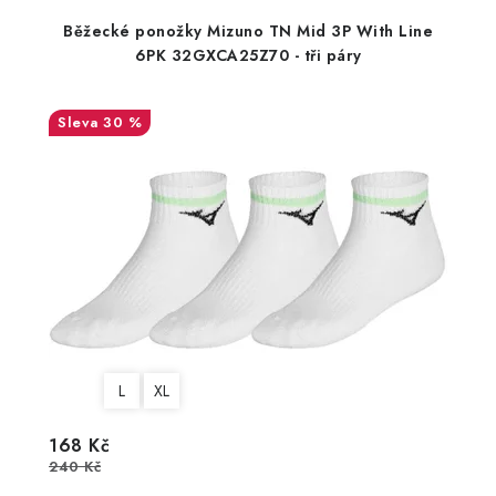
Běžecké ponožky Mizuno TN Mid 3P With Line
6PK 32GXCA25Z70 - tři páry
30 %
L
XL
168 Kč
240 Kč