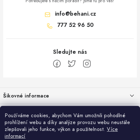
Potřebujete s něčím poradit? Jsme tu pro vás!
info
@
behani.cz
777 52 96 50
Z
á
Šikovné informace
p
a
Ceník dopravy
Běžecké zajímavosti
t
Používáme cookies, abychom Vám umožnili pohodlné
Moje objednávka
prohlížení webu a díky analýze provozu webu neustále
í
Bolest holeně nemusí znamenat zánět okostice
Přijímáme online platby
zlepšovali jeho funkce, výkon a použitelnost.
Více
Jak vyměnit nebo vrátit zboží
informací
Jak běhat s rychlejším parťákem