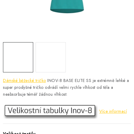
KONTAKT
BOTY DĚTSKÉ
OBLEČENÍ
VÝŽIVA
SPORTY
MEGA SLEVY
Dámské běžecké tričko
INOV-8 BASE ELITE SS je extrémně lehké a
super prodyšné tričko odvádí velmi rychle vlhkost od těla a
NOVINKY
neabsorbuje téměř žádnou vlhkost.
NOVINKY MIZUNO
Více informací
NOVINKY INOV-8
Velikost textilu