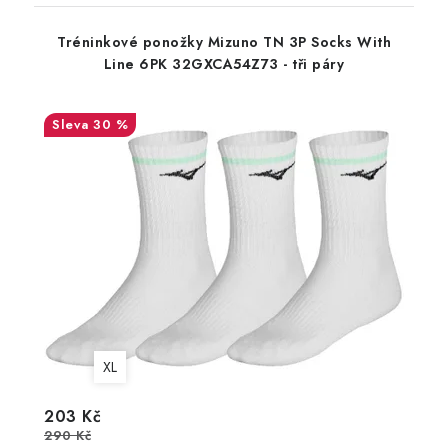
Tréninkové ponožky Mizuno TN 3P Socks With
Line 6PK 32GXCA54Z73 - tři páry
30 %
XL
203 Kč
290 Kč