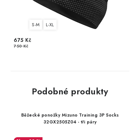
S-M
L-XL
675 Kč
750 Kč
Podobné produkty
Běžecké ponožky Mizuno Training 3P Socks
32GX2505Z04 - tři páry