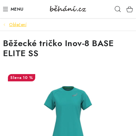
Přejít
Hleda
na
obsah
Oblečení
BOTY PÁNSKÉ
Běžecké tričko Inov-8 BASE
BOTY DÁMSKÉ
ELITE SS
PÁNSKÉ OBLEČENÍ
DÁMSKÉ OBLEČENÍ
10 %
DOPLŇKY
DÁRKOVÉ POUKAZY
VELIKOSTNÍ TABULKY