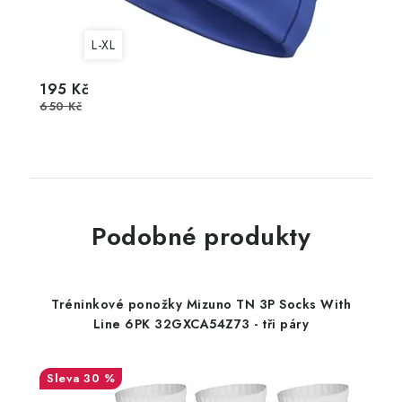
L-XL
195 Kč
650 Kč
Podobné produkty
Tréninkové ponožky Mizuno TN 3P Socks With
Line 6PK 32GXCA54Z73 - tři páry
30 %