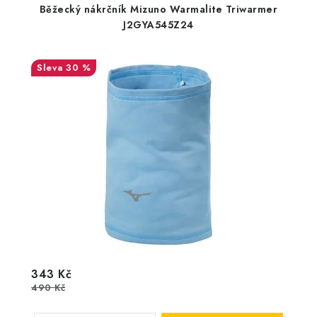
Běžecký nákrčník Mizuno Warmalite Triwarmer
J2GYA545Z24
30 %
343 Kč
490 Kč