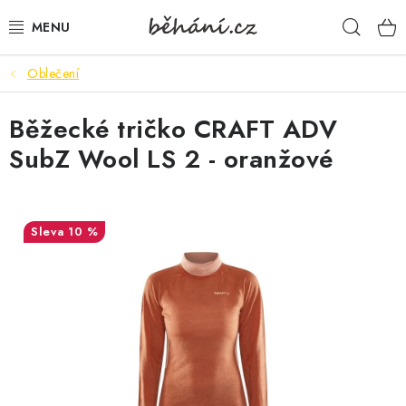
Přejít
Hleda
na
obsah
Oblečení
BOTY PÁNSKÉ
Běžecké tričko CRAFT ADV
BOTY DÁMSKÉ
SubZ Wool LS 2 - oranžové
PÁNSKÉ OBLEČENÍ
DÁMSKÉ OBLEČENÍ
10 %
DOPLŇKY
DÁRKOVÉ POUKAZY
VELIKOSTNÍ TABULKY