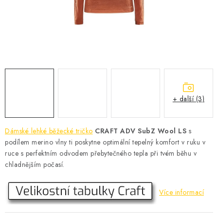
KONTAKT
BOTY DĚTSKÉ
OBLEČENÍ
VÝŽIVA
+ další (3)
SPORTY
MEGA SLEVY
Dámské lehké běžecké tričko
CRAFT ADV SubZ Wool LS
s
podílem merino vlny ti poskytne optimální tepelný komfort v ruku v
NOVINKY
ruce s perfektním odvodem přebytečného tepla při tvém běhu v
chladnějším počasí.
NOVINKY MIZUNO
Více informací
NOVINKY INOV-8