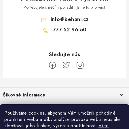
Potřebujete s něčím poradit? Jsme tu pro vás!
info
@
behani.cz
777 52 96 50
Z
á
Šikovné informace
p
a
Ceník dopravy
Běžecké zajímavosti
t
Používáme cookies, abychom Vám umožnili pohodlné
Moje objednávka
prohlížení webu a díky analýze provozu webu neustále
í
Bolest holeně nemusí znamenat zánět okostice
Přijímáme online platby
zlepšovali jeho funkce, výkon a použitelnost.
Více
Jak vyměnit nebo vrátit zboží