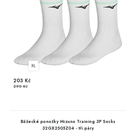
XL
203 Kč
290 Kč
Běžecké ponožky Mizuno Training 3P Socks
32GX2505Z04 - tři páry