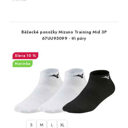
Běžecké ponožky Mizuno Training Mid 3P
67UU95099 - tři páry
10 %
Novinka
S
M
L
XL