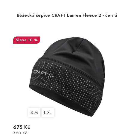
Běžecká čepice CRAFT Lumen Fleece 2 - černá
10 %
S-M
L-XL
675 Kč
750 Kč