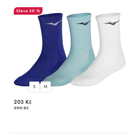
30 %
S
M
203 Kč
290 Kč