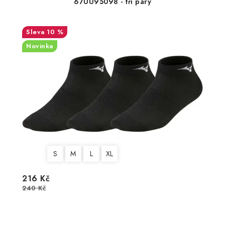
67UU95098 - tři páry
10 %
Novinka
S
M
L
XL
216 Kč
240 Kč