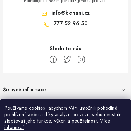
Potřebujete s něčím poradit? Jsme tu pro vás!
info
@
behani.cz
777 52 96 50
Z
á
Šikovné informace
p
a
Ceník dopravy
Běžecké zajímavosti
t
Používáme cookies, abychom Vám umožnili pohodlné
Moje objednávka
prohlížení webu a díky analýze provozu webu neustále
í
Proč jít běhat právě o víkendu?
Přijímáme online platby
zlepšovali jeho funkce, výkon a použitelnost.
Více
Jak vyměnit nebo vrátit zboží
informací
Bolest holeně nemusí znamenat zánět okostice