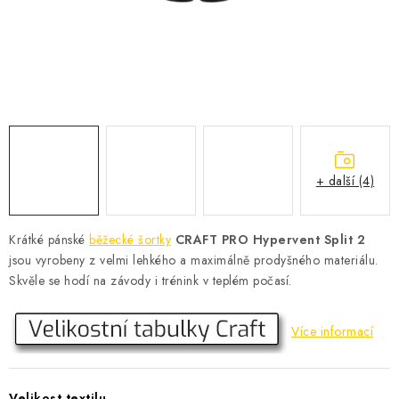
KONTAKT
BOTY DĚTSKÉ
OBLEČENÍ
VÝŽIVA
+ další (4)
SPORTY
MEGA SLEVY
Krátké pánské
běžecké šortky
CRAFT PRO Hypervent Split 2
jsou vyrobeny z velmi lehkého a maximálně prodyšného materiálu.
NOVINKY
Skvěle se hodí na závody i trénink v teplém počasí.
NOVINKY MIZUNO
Více informací
NOVINKY INOV-8
Velikost textilu