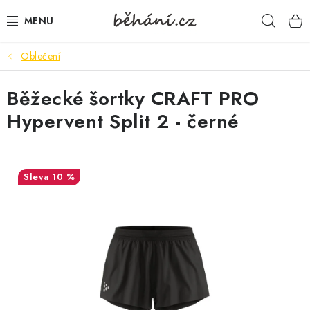
Přejít
Hleda
na
obsah
Oblečení
BOTY PÁNSKÉ
Běžecké šortky CRAFT PRO
BOTY DÁMSKÉ
Hypervent Split 2 - černé
PÁNSKÉ OBLEČENÍ
DÁMSKÉ OBLEČENÍ
10 %
DOPLŇKY
DÁRKOVÉ POUKAZY
VELIKOSTNÍ TABULKY