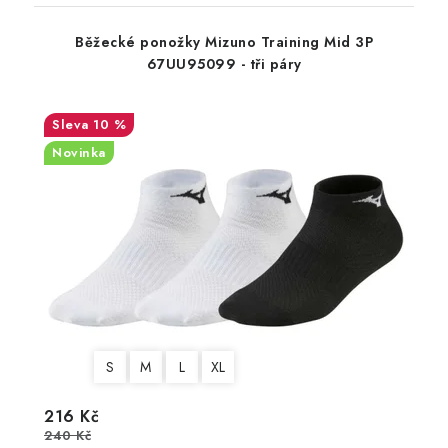
Běžecké ponožky Mizuno Training Mid 3P
67UU95099 - tři páry
10 %
Novinka
S
M
L
XL
216 Kč
240 Kč