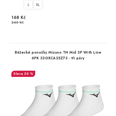
L
XL
168 Kč
240 Kč
Běžecké ponožky Mizuno TN Mid 3P With Line
6PK 32GXCA25Z73 - tři páry
30 %