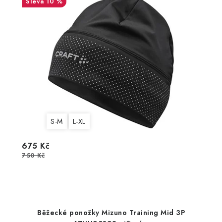
10 %
S-M
L-XL
675 Kč
750 Kč
Běžecké ponožky Mizuno Training Mid 3P