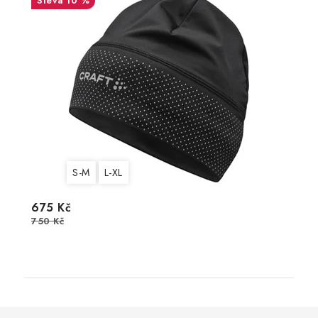
10 %
S-M
L-XL
675 Kč
750 Kč