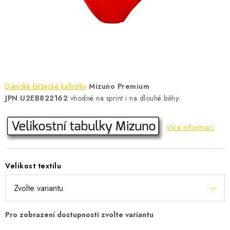
KONTAKT
BOTY DĚTSKÉ
OBLEČENÍ
VÝŽIVA
Dámské běžecké kalhotky
Mizuno Premium
JPN U2EB822162
vhodné na sprint i na dlouhé běhy.
SPORTY
Více informací
MEGA SLEVY
NOVINKY
Velikost textilu
NOVINKY MIZUNO
NOVINKY INOV-8