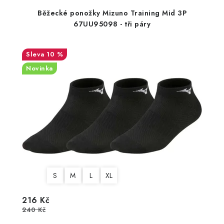
Běžecké ponožky Mizuno Training Mid 3P
67UU95098 - tři páry
10 %
Novinka
S
M
L
XL
216 Kč
240 Kč