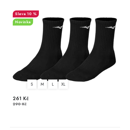
10 %
Novinka
S
M
L
XL
261 Kč
290 Kč