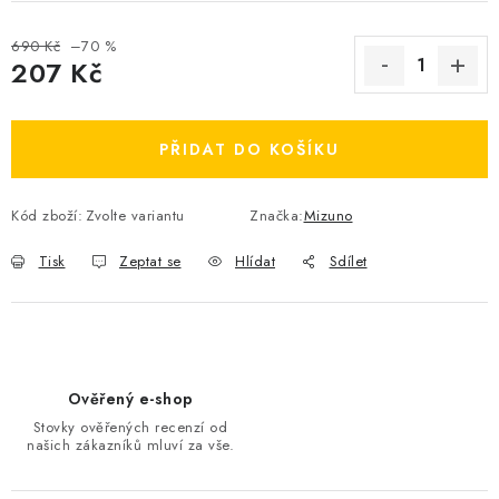
OBLÍBENÉ DROBNOSTI
690 Kč
–70 %
207 Kč
ZNAČKY
Měrná cena:
Ceník dopravy
Moje objednávka
PŘIDAT DO KOŠÍKU
Jak vyměnit nebo vrátit zboží
Jak reklamovat
Obchodní podmínky
Velikostní tabulky
Kód zboží:
Zvolte variantu
Značka:
Mizuno
Ochrana osobních údajů
Zásady používání souborů cookies
Tisk
Zeptat se
Hlídat
Sdílet
Kontakt
Ověřený e-shop
Stovky ověřených recenzí od
našich zákazníků mluví za vše.