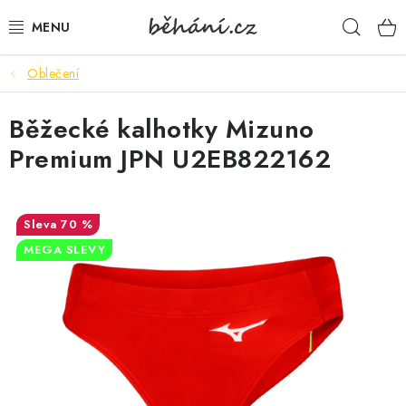
Přejít
Hleda
na
obsah
Oblečení
BOTY PÁNSKÉ
Běžecké kalhotky Mizuno
BOTY DÁMSKÉ
Premium JPN U2EB822162
PÁNSKÉ OBLEČENÍ
DÁMSKÉ OBLEČENÍ
70 %
MEGA SLEVY
DOPLŇKY
DÁRKOVÉ POUKAZY
VELIKOSTNÍ TABULKY