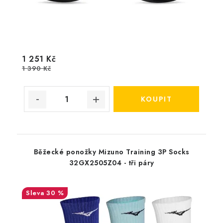
1 251 Kč
1 390 Kč
Běžecké ponožky Mizuno Training 3P Socks
32GX2505Z04 - tři páry
30 %