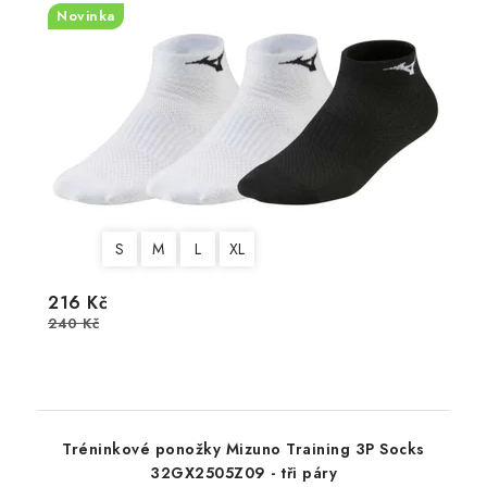
Novinka
S
M
L
XL
216 Kč
240 Kč
Tréninkové ponožky Mizuno Training 3P Socks
32GX2505Z09 - tři páry