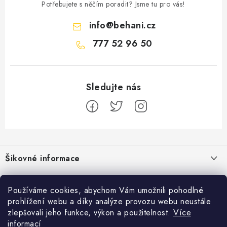
Potřebujete s něčím poradit? Jsme tu pro vás!
info
@
behani.cz
777 52 96 50
Z
á
Šikovné informace
p
a
Ceník dopravy
Běžecké zajímavosti
t
Používáme cookies, abychom Vám umožnili pohodlné
Moje objednávka
prohlížení webu a díky analýze provozu webu neustále
í
Proč jít běhat právě o víkendu?
Přijímáme online platby
zlepšovali jeho funkce, výkon a použitelnost.
Více
Jak vyměnit nebo vrátit zboží
informací