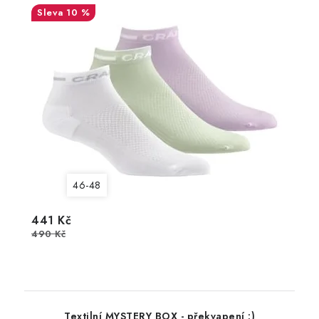
10 %
46-48
441 Kč
490 Kč
Textilní MYSTERY BOX - překvapení :)