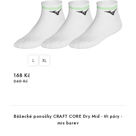
L
XL
168 Kč
240 Kč
Běžecké ponožky CRAFT CORE Dry Mid - tři páry -
mix barev