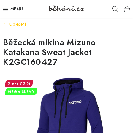
Přejít
Hleda
na
obsah
Oblečení
BOTY PÁNSKÉ
Běžecká mikina Mizuno
BOTY DÁMSKÉ
Katakana Sweat Jacket
PÁNSKÉ OBLEČENÍ
K2GC160427
DÁMSKÉ OBLEČENÍ
70 %
DOPLŇKY
MEGA SLEVY
DÁRKOVÉ POUKAZY
VELIKOSTNÍ TABULKY