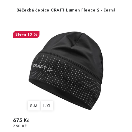
Běžecká čepice CRAFT Lumen Fleece 2 - černá
10 %
S-M
L-XL
675 Kč
750 Kč