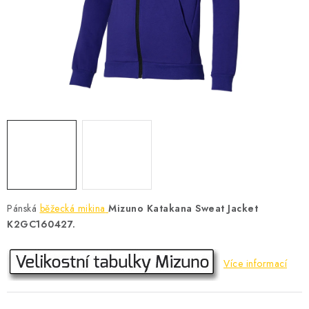
KONTAKT
BOTY DĚTSKÉ
OBLEČENÍ
VÝŽIVA
SPORTY
MEGA SLEVY
Pánská
běžecká mikina
Mizuno Katakana Sweat Jacket
NOVINKY
K2GC160427.
NOVINKY MIZUNO
Více informací
NOVINKY INOV-8