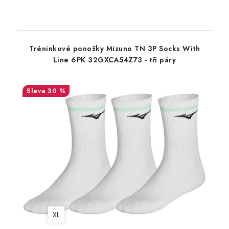
Tréninkové ponožky Mizuno TN 3P Socks With
Line 6PK 32GXCA54Z73 - tři páry
30 %
XL