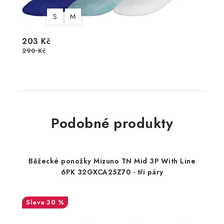
S
M
203 Kč
290 Kč
Podobné produkty
Běžecké ponožky Mizuno TN Mid 3P With Line
6PK 32GXCA25Z70 - tři páry
30 %