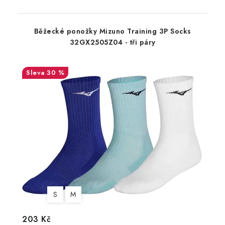
Běžecké ponožky Mizuno Training 3P Socks
32GX2505Z04 - tři páry
30 %
S
M
203 Kč