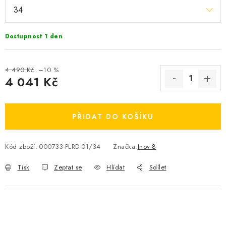
OBLÍBENÉ DROBNOSTI
Dostupnost 1 den
ZNAČKY
Ceník dopravy
Moje objednávka
4 490 Kč
–10 %
4 041 Kč
Jak vyměnit nebo vrátit zboží
Jak reklamovat
Měrná cena:
Obchodní podmínky
Velikostní tabulky
Ochrana osobních údajů
Zásady používání souborů cookies
PŘIDAT DO KOŠÍKU
Kontakt
Kód zboží:
000733-PLRD-01/34
Značka:
Inov-8
Tisk
Zeptat se
Hlídat
Sdílet