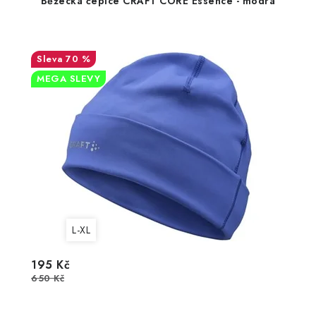
Běžecká čepice CRAFT CORE Essence - modrá
70 %
MEGA SLEVY
L-XL
195 Kč
650 Kč