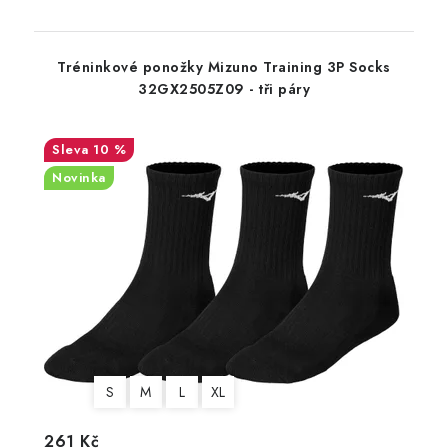
Tréninkové ponožky Mizuno Training 3P Socks
32GX2505Z09 - tři páry
10 %
Novinka
S
M
L
XL
261 Kč