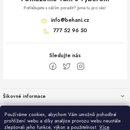
Potřebujete s něčím poradit? Jsme tu pro vás!
info
@
behani.cz
777 52 96 50
Z
á
Šikovné informace
p
a
Ceník dopravy
Běžecké zajímavosti
t
Používáme cookies, abychom Vám umožnili pohodlné
Moje objednávka
prohlížení webu a díky analýze provozu webu neustále
í
Proč jít běhat právě o víkendu?
Přijímáme online platby
zlepšovali jeho funkce, výkon a použitelnost.
Více
Jak vyměnit nebo vrátit zboží