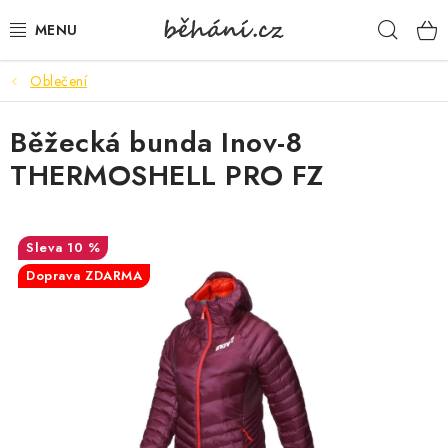
Přejít
Hleda
na
obsah
Oblečení
BOTY PÁNSKÉ
Běžecká bunda Inov-8
BOTY DÁMSKÉ
THERMOSHELL PRO FZ
PÁNSKÉ OBLEČENÍ
DÁMSKÉ OBLEČENÍ
10 %
Doprava ZDARMA
DOPLŇKY
DÁRKOVÉ POUKAZY
VELIKOSTNÍ TABULKY