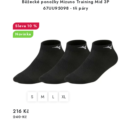
Běžecké ponožky Mizuno Training Mid 3P
67UU95098 - tři páry
10 %
Novinka
S
M
L
XL
216 Kč
240 Kč