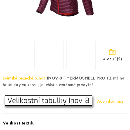
KONTAKT
BOTY DĚTSKÉ
OBLEČENÍ
VÝŽIVA
+ další (2)
SPORTY
MEGA SLEVY
Dámská běžecká bunda
INOV-8 THERMOSHELL PRO FZ
má na
hrudi skrytou kapsu, je lehká a extrémně prodyšná.
NOVINKY
Více informací
NOVINKY MIZUNO
NOVINKY INOV-8
Velikost textilu