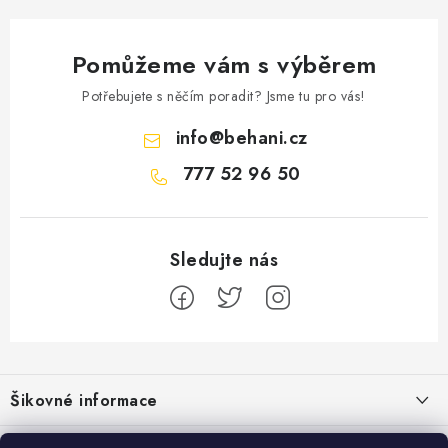
OBLÍBENÉ DROBNOSTI
Pomůžeme vám s výběrem
ZNAČKY
Potřebujete s něčím poradit? Jsme tu pro vás!
Ceník dopravy
Moje objednávka
info
@
behani.cz
Jak vyměnit nebo vrátit zboží
Jak reklamovat
777 52 96 50
Obchodní podmínky
Velikostní tabulky
Ochrana osobních údajů
Zásady používání souborů cookies
Kontakt
Z
á
Šikovné informace
p
a
Ceník dopravy