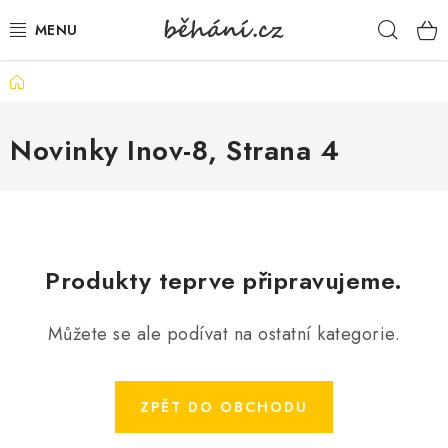
Přejít
Hleda
na
obsah
Domů
BOTY PÁNSKÉ
BOTY DÁMSKÉ
Novinky Inov-8
, Strana 4
PÁNSKÉ OBLEČENÍ
DÁMSKÉ OBLEČENÍ
Produkty teprve připravujeme.
DOPLŇKY
Můžete se ale podívat na ostatní kategorie.
DÁRKOVÉ POUKAZY
VELIKOSTNÍ TABULKY
ZPĚT DO OBCHODU