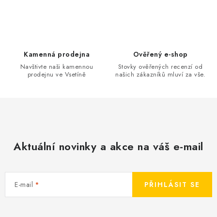
KONTAKT
BOTY DĚTSKÉ
OBLEČENÍ
Kamenná prodejna
Ověřený e-shop
Navštivte naši kamennou
Stovky ověřených recenzí od
prodejnu ve Vsetíně
našich zákazníků mluví za vše.
VÝŽIVA
SPORTY
MEGA SLEVY
Aktuální novinky a akce na váš e-mail
NOVINKY
NOVINKY MIZUNO
E-mail
PŘIHLÁSIT SE
NOVINKY INOV-8